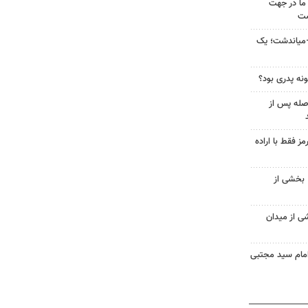
 ما در جهت
شت
–میاندشت؛ یک
نه پدری بود؟
اصله پس از
ز فقط با اراده
 بخشی از
شی از میدان
امام سید مجتبی