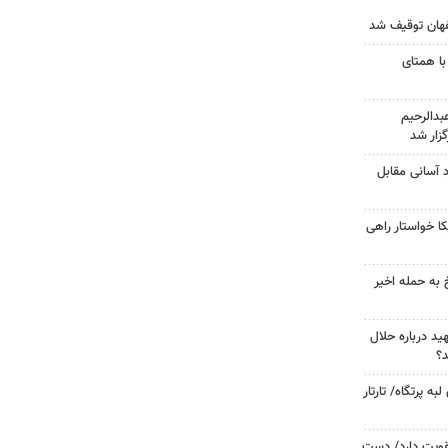
با همتای
دالرحیم
زار شد
د آسانی مقابل
 خواستار راهی
 به حمله اخیر
د درباره حلال
د؟
 پرتگاه/ تارتار
تقویت دارد/ دست