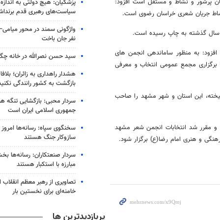
ان پرشور و نشاط و مستقل است افزود:
پزشکیان: هیچ دولتی به اندازه
سیاست‌های رهبری قدم برندا
شاط جریان شعری خراسان رضوی است.
واژگونی سمند در محور میامی
نفر جان باخت
فزود: به منظور ساماندهی انجمن های
سید حسن نصرالله در خانه چگو
 برگزاری مجمع عمومی انتخاب و معرفی
هشدار راهداری به زائران؛ بلاف
بازگشت به کشور رانندگی نکنید
یخته، این استان و شهر مشهد را صاحب
سردار محبی: بازگشایی تنگه‌ هرم
جمهوری اسلامی ایران است
 و مقرر شد انتخابات انجمن شعر مشهد
سخنگوی سپاه: رسانه‌ها امروز
سازوکار جنگ هستند
سردار صنعتکاران: رسانه‌ها بخ
مبارزه با استکبار هستند
تصاویری از رهبر معظم انقلاب 
خامنه‌ای برای نخستین بار
پربازدیدترین ها