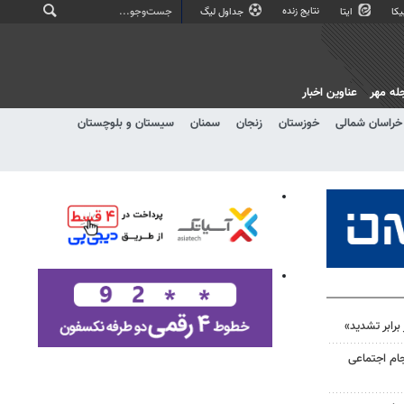
نتایج زنده
کا
ایتا
جداول لیگ
له مهر
عناوین اخبار
خراسان شمالی
خوزستان
زنجان
سمنان
سیستان و بلوچستان
رابر تشدید»
جام اجتماعی