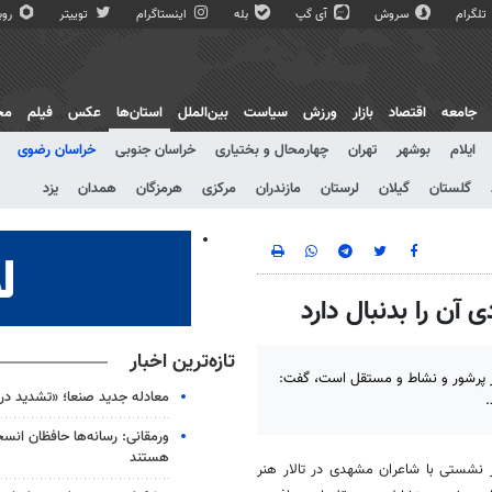
تلگرام
سروش
آی گپ
بله
اینستاگرام
توییتر
روبی
جامعه
اقتصاد
بازار
ورزش
سیاست
بین‌الملل
استان‌ها
عکس
فیلم
مج
ایلام
بوشهر
تهران
چهارمحال و بختیاری
خراسان جنوبی
خراسان رضوی
گلستان
گیلان
لرستان
مازندران
مرکزی
هرمزگان
همدان
یزد
آن را بدنبال دارد
تازه‌ترین اخبار
عر پرشور و نشاط و مستقل است، گفت:
معادله جدید صنعا؛ «تشدید در ب
.
ورمقانی: رسانه‌ها حافظان انس
هستند
 نشستی با شاعران مشهدی در تالار هنر