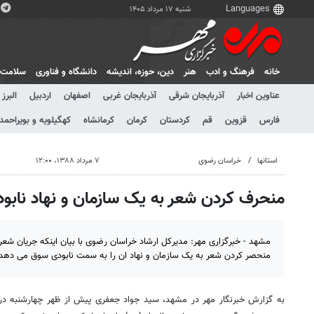
شنبه ۱۷ مرداد ۱۴۰۵
خانه
فرهنگ و ادب
هنر
دين، حوزه، انديشه
دانشگاه و فناوری
سلامت
عناوین اخبار
آذربایجان شرقی
آذربایجان غربی
اصفهان
اردبیل
البرز
فارس
قزوین
قم
کردستان
کرمان
کرمانشاه
کهگیلویه و بویراحمد
استانها
خراسان رضوی
۷ مرداد ۱۳۸۸، ۱۲:۰۰
منحرف کردن شعر به یک سازمان و نهاد نابودی 
مشهد - خبرگزاری مهر: مدیرکل ارشاد خراسان رضوی با بیان اینکه جریان ش
منحصر کردن شعر به یک سازمان و نهاد ان را به سمت نابودی سوق می دهد
به گزارش خبرنگار مهر در مشهد، سید جواد جعفری پیش از ظهر چهارشنبه در