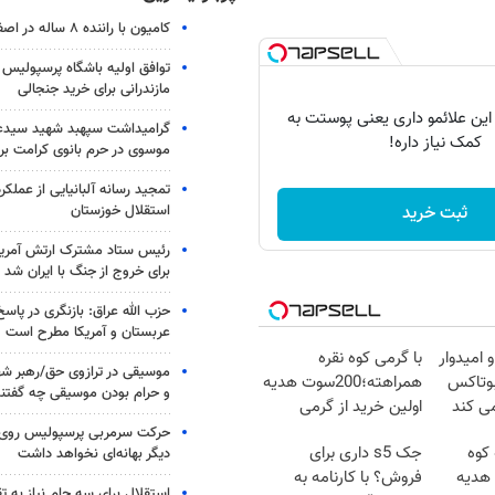
کامیون با راننده ۸ ساله در اصفهان توقیف شد
توافق اولیه باشگاه پرسپولیس 
مازندرانی برای خرید جنجالی
 این علائمو داری یعنی پوستت به
گرامیداشت سپهبد شهید سیدعب
کمک نیاز داره!
موسوی در حرم بانوی کرامت برگ
تمجید رسانه آلبانیایی از عملکر
استقلال خوزستان
ثبت خرید
رئیس ستاد مشترک ارتش آمریکا
برای خروج از جنگ با ایران شد
حزب الله عراق: بازنگری در پاسخ
عربستان و آمریکا مطرح است
 امیدوار
با گرمی کوه نقره
موسیقی در ترازوی حق/رهبر شهی
بوتاکس
همراهته؛200سوت هدیه
و حرام بودن موسیقی چه گفتن
ی کند
اولین خرید از گرمی
حرکت سرمربی پرسپولیس روی لبه
 کوه
جک s5 داری برای
دیگر بهانه‌ای نخواهد داشت
سوت هدیه
فروش؟ با کارنامه به
استقلال برای سه جام نیاز به 