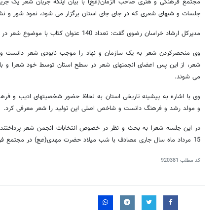
مجتمع فرهنگی و هنری صاحب الزمان(عج) با بیان اینکه جریان شعر یک جری
جلسات و شبهای شعری که در جای جای استان برگزار می شود، نمود شور و ن
مدیرکل ارشاد خراسان رضوی گفت: تعداد 140 عنوان کتاب با موضوع شعر در سال گذشته به چاپ رسیده است.
وی منحصرکردن شعر به یک سازمان و نهاد را موجب نابودی شعر دانست و ا
شعر، از این پس اعضای انجمنهای شعر در سطح استان توسط خود شعرا و با
می شوند.
وی با اشاره به پیشینه تاریخی استان به لحاظ حضور شخصیتهای ادیب و فره
و مولد رشد و فرهنگ دانست و شاخص اصلی این تولید را شعر معرفی کرد.
در این جلسه شعرا به بحث و نظر در خصوص انتخابات انجمن شعر پرداختند
15 مرداد ماه سال جاری مصادف با شب میلاد حضرت مهدی(عج) در مجتمع فرهنگی و هنری امام رضا(ع) برگزار شود.
کد مطلب
920381