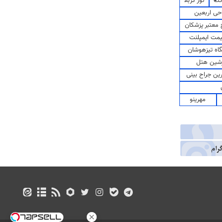
کت
تور کربلا
حی اربعین
معتبر پزشکان
مت ایمپلنت
اه تیزهوشان
شین هتل
رین جراح بینی
مهرینو