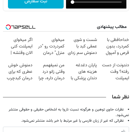
ثبت سفارش
مطالب پیشنهادی
خداحافظی با
شست و شوی
میخوای
اگر میخوای
کمردرد، بدون
عمقی کبد با
کمردردت رو "در
ایمپلنت کنی
قرص و آمپول
دمنوش سم زدای
منزل" درمان
الان وقتشه |
گیاهی
کنی؟ (◂فیلم +
فقط با ۲۵
دندونت از دست
پایان دغدغه
من نمیفهمم
دمنوش خوش
◂پرسش‌نامه)
میلیون تومان!!!
رفته؟ وقت
هزینه های
وقتی زانو درد
عطری که برای
ایمپلنت
دندان پزشکی با
درمان داره، چرا
درمان کبدچرب
دیجیتاله
پک سفید کننده
دردش رو داری
معجزه میکنه
خانگی
تحمل میکنی؟❗
نظر شما
نظرات حاوی توهین و هرگونه نسبت ناروا به اشخاص حقیقی و حقوقی منتشر
نمی‌شود.
نظراتی که غیر از زبان فارسی یا غیر مرتبط با خبر باشد منتشر نمی‌شود.