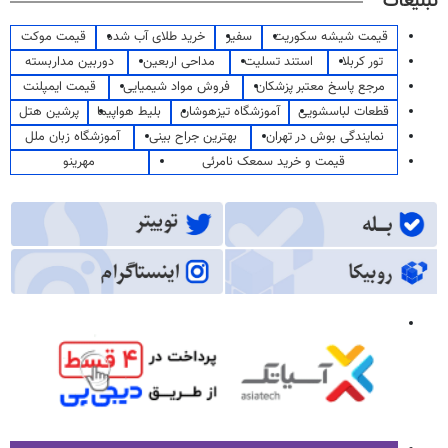
تبلیغات
قیمت شیشه سکوریت
سفیر
خرید طلای آب شده
قیمت موکت
تور کربلا
استند تسلیت
مداحی اربعین
دوربین مداربسته
مرجع پاسخ معتبر پزشکان
فروش مواد شیمیایی
قیمت ایمپلنت
قطعات لباسشویی
آموزشگاه تیزهوشان
بلیط هواپیما
پرشین هتل
نمایندگی بوش در تهران
بهترین جراح بینی
آموزشگاه زبان ملل
قیمت و خرید سمعک نامرئی
مهرینو