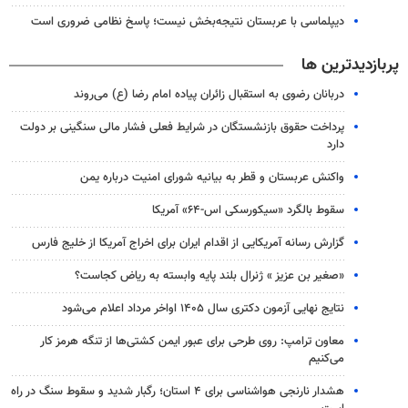
دیپلماسی با عربستان نتیجه‌بخش نیست؛ پاسخ نظامی ضروری است
پربازدیدترین ها
دربانان رضوی به استقبال زائران پیاده امام رضا (ع) می‌روند
پرداخت حقوق بازنشستگان در شرایط فعلی فشار مالی سنگینی بر دولت
دارد
واکنش عربستان و قطر به بیانیه شورای امنیت درباره یمن
سقوط بالگرد «سیکورسکی اس-۶۴» آمریکا
گزارش رسانه آمریکایی از اقدام ایران برای اخراج آمریکا از خلیج فارس
«صغیر بن عزیز » ژنرال بلند پایه وابسته به ریاض کجاست؟
نتایج نهایی آزمون دکتری سال ۱۴۰۵ اواخر مرداد اعلام می‌شود
معاون ترامپ: روی طرحی برای عبور ایمن کشتی‌ها از تنگه هرمز کار
می‌کنیم
هشدار نارنجی هواشناسی برای ۴ استان؛ رگبار شدید و سقوط سنگ در راه