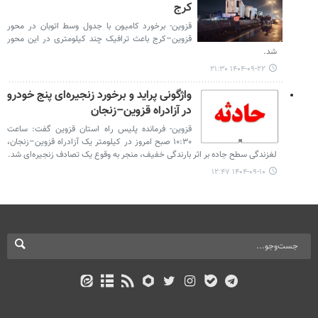
کرج
قزوین- برخورد کامیون با جدول وسط اتوبان در محور
قزوین–کرج باعث ترافیک چند کیلومتری در این محور
شد.
۱۴۰۴-۰۹-۲۲ ۲۱:۳۰
واژگونی پراید و برخورد زنجیره‌ای پنج خودرو
در آزادراه قزوین–زنجان
قزوین- فرمانده پلیس راه استان قزوین گفت: ساعت
۱۰:۳۰ صبح امروز در کیلومتر یک آزادراه قزوین–زنجان،
لغزندگی سطح جاده بر اثر بارندگی خفیف، منجر به وقوع یک تصادف زنجیره‌ای شد.
۱۴۰۴-۰۹-۱۰ ۱۲:۴۷