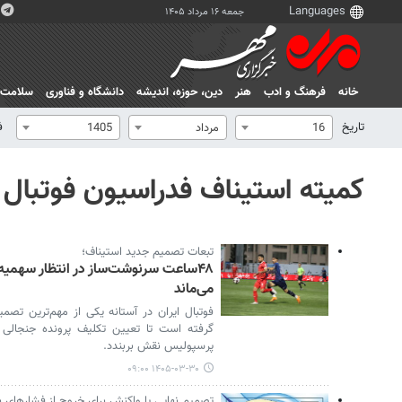
جمعه ۱۶ مرداد ۱۴۰۵
خانه
فرهنگ و ادب
هنر
دين، حوزه، انديشه
دانشگاه و فناوری
سلامت
تاریخ
ف
16
مرداد
1405
کمیته استیناف فدراسیون فوتبال
تبعات تصمیم جدید استیناف؛
۴۸‌ساعت سرنوشت‌ساز در انتظار سهمیه
می‌ماند
فوتبال ایران در آستانه یکی از مهم‌ترین تصم
گرفته است تا تعیین تکلیف پرونده جنجالی د
پرسپولیس نقش بربندد.
۱۴۰۵-۰۳-۳۰ ۰۹:۰۰
تصمیم نهایی یا واکنش برای خروج از فشارهای ب