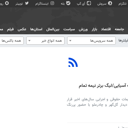
تلگرام
سروش
آی گپ
بله
اینستاگرام
توییتر
روبی
جامعه
اقتصاد
بازار
ورزش
سیاست
بین‌الملل
استان‌ها
عکس
فیلم
مج
یلترها
همه سرویس‌ها
همه انواع خبر
همه باکس‌ها
 آسیایی/لیگ برتر نیمه تمام
یمات حقوقی و اجرایی سال‌های اخیر قرار
یدار گل‌گهر و چادرملو با حضور پررنگ
یرونی؛