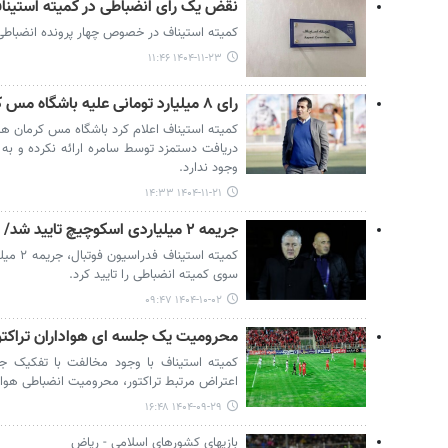
نقض یک رای انضباطی در کمیته استینا
کمیته استیناف در خصوص چهار پرونده انضباطی
۱۴۰۴-۱۱-۲۳ ۱۱:۴۶
رای ۸ میلیارد تومانی علیه باشگاه مس کرمان تایید شد
کمیته استیناف اعلام کرد باشگاه مس کرمان هیچ
دریافت دستمزد توسط سامره ارائه نکرده و به
وجود ندارد.
۱۴۰۴-۱۱-۲۱ ۱۴:۳۳
جریمه ۲‌ میلیاردی اسکوچیچ تایید شد/ اعتراض شمس آذر رد شد
کمیته اس
سوی کمیته انضباطی را تایید کرد.
۱۴۰۴-۱۰-۰۲ ۰۹:۴۷
محرومیت یک جلسه ای هواداران تراکتور
کمیته استیناف با وجود مخالفت با تفکیک ج
اعتراض مرتبط تراکتور، محرومیت انضباطی هوادار
۱۴۰۴-۰۹-۲۹ ۱۶:۴۸
بازیهای کشورهای اسلامی - ریاض