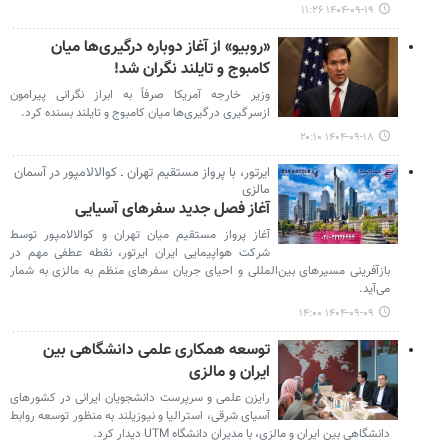
۱۴۰۴-۰۹-۱۹ ۱۱:۲۶
«روبیو» از آغاز دوباره درگیری‌ها میان
کامبوج و تایلند نگران شد!
وزیر خارجه آمریکا صرفاً به ابراز نگرانی پیرامون
ازسرگیری درگیری‌ها میان کامبوج و تایلند بسنده کرد.
۱۴۰۴-۰۹-۱۸ ۲۰:۱۰
ایرتور، با پرواز مستقیم تهران ـ کوالالامپور در آسمان
مالزی
آغاز فصل جدید سفرهای آسیایی
آغاز پرواز مستقیم میان تهران و کوالالامپور توسط
شرکت هواپیمایی ایران ایرتور، نقطه عطفی مهم در
بازآفرینی مسیرهای بین‌المللی و احیای جریان سفرهای منظم به مالزی به شمار
می‌آید.
۱۴۰۴-۰۹-۰۹ ۱۴:۰۰
توسعه همکاری علمی دانشگاهی بین
ایران و مالزی
رایزن علمی و سرپرست دانشجویان ایرانی در کشورهای
آسیای شرقی، استرالیا و نیوزیلند به منظور توسعه روابط
دانشگاهی بین ایران و مالزی، با مدیران دانشگاه UTM دیدار کرد.