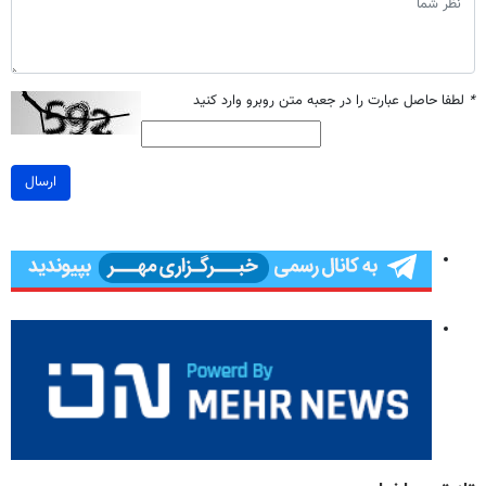
*
لطفا حاصل عبارت را در جعبه متن روبرو وارد کنید
ارسال