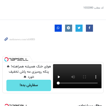
کد مطلب
1032080
هوای خنک همیشه همراهته! 🔥
پنکه رومیزی مه پاش تخفیف
خورد 🔥
سفارش بده!
مطالب پیشنهادی