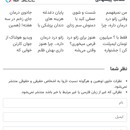
من نمیفهمم
شست و شوی
پایان دغدغه
جادوی درمان
وقتی زانو درد
عمقی کبد با
هزینه های
جای زخم در سه
درمان داره، چرا
دمنوش سم زدای
دندان پزشکی با
هفته! (همین
دردش رو داری
گیاهی
پک سفید کننده
حالا رایگان
فقط با ؟ میلیون
هنوز برای زانو درد
زانو درد درمان
ویدیو هولناک از
تحمل میکنی؟❗
خانگی
صحبت کنید)
تومان ایمپلنت
قرص میخوری؟
داره… چرا هنوز
جوان کارتن
کن | جشنواره
وقتی می‌شه
داری بهش ظلم
خوابی که
تموم نشه !!!
بدون عمل
می‌کنی؟
میلیاردر شد.
درمانش کرد؟؟؟؟
آموزش رایگان
نظر شما
نظرات حاوی توهین و هرگونه نسبت ناروا به اشخاص حقیقی و حقوقی منتشر
نمی‌شود.
نظراتی که غیر از زبان فارسی یا غیر مرتبط با خبر باشد منتشر نمی‌شود.