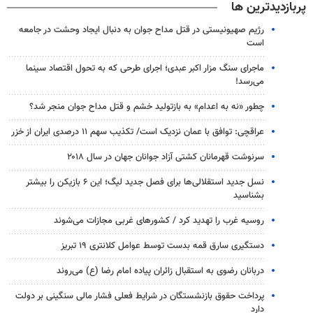
پربازدیدترین ها
رژیم صهیونیستی در قتل مداح جوان به دنبال ایجاد وحشت در جامعه
است
ماجرای سنگ مزار اکبر عبدی؛ اجرای طرحی که به تحول اقتصاد سینما
می‌رسد!
چطور «نه به اعدام» به بازتولید خشم و قتل مداح جوان منجر شد؟
عراقچی: توافق با عمان نزدیک است/ تکذیب سهم ۱۱ درصدی ایران از خزر
سرنوشت قهرمانان کشتی آزاد جوانان جهان در سال ۲۰۱۸
نسل جدید استقلالی‌ها برای فصل جدید لیگ؛ این ۶ بازیکن را بیشتر
بشناسید
روسیه غرب را تهدید کرد / کشورهای غربی مجازات می‌شوند
دستگیری سارق قمه بدست توسط عوامل کلانتری ۱۹ تبریز
دربانان رضوی به استقبال زائران پیاده امام رضا (ع) می‌روند
پرداخت حقوق بازنشستگان در شرایط فعلی فشار مالی سنگینی بر دولت
دارد