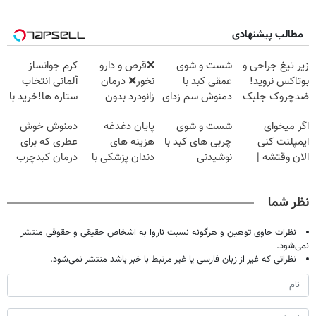
مطالب پیشنهادی
زیر تیغ جراحی و
شست و شوی
❌قرص‌ و دارو
کرم جوانساز
بوتاکس نروید!
عمقی کبد با
نخور❌ درمان
آلمانی انتخاب
ضدچروک جلبک
دمنوش سم زدای
زانودرد بدون
ستاره ها!خرید با
با40%تخفیف
گیاهی
قرص
تخفیف
اگر میخوای
شست و شوی
پایان دغدغه
دمنوش خوش
ایمپلنت کنی
چربی های کبد با
هزینه های
عطری که برای
الان وقتشه |
نوشیدنی
دندان پزشکی با
درمان کبدچرب
فقط با ۲۵
گیاهی(55%تخفیف)
پک سفید کننده
معجزه میکنه
میلیون تومان!!!
خانگی
نظر شما
نظرات حاوی توهین و هرگونه نسبت ناروا به اشخاص حقیقی و حقوقی منتشر
نمی‌شود.
نظراتی که غیر از زبان فارسی یا غیر مرتبط با خبر باشد منتشر نمی‌شود.