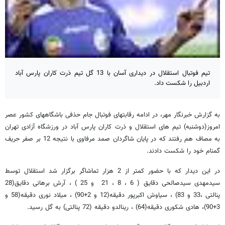
تیم فوتبال استقلال در دیداری آسان با 13 گل تیم ذرت کاران پارس آباد
اردبیل را شکست داد.
به گزارش خبرنگار مهر، در ادامه رقابتهای فوتبال جام حذفی باشگاههای کشور عصر
امروز(دوشنبه) تیم های استقلال و ذرت کاران پارس آباد در ورزشگاه آزادی تهران
به مصاف هم رفتند که در پایان شاگردان صمد مرفاوی با نتیجه 12 بر صفر حریف
گمنام خود را شکست دادند.
در این دیدار که با حضور کمتر از 2 هزار تماشاگر برگزار شد استقلال توسط
سیدمهدی سیدصالحی دقایق ( 6 ، 8 ، 21 و 25 ) ، آرش برهانی دقایق(28
پنالتی ،33 و 83) ، سیاوش اکبرپور دقیقه(12 و 2+90) ، میلاد نوری دقیقه(58 و
3+90)، هادی شکوری دقیقه(64) ، رینالدو دقیقه (72 پنالتی) به گل رسید.