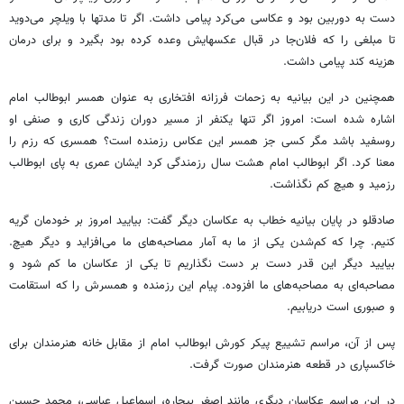
دست به دوربین بود و عکاسی می‌کرد پیامی داشت. اگر تا مدتها با ویلچر می‌دوید
تا مبلغی را که فلان‌جا در قبال عکسهایش وعده کرده بود بگیرد و برای درمان
هزینه کند پیامی داشت.
همچنین در این بیانیه به زحمات فرزانه افتخاری به عنوان همسر ابوطالب امام
اشاره شده است: امروز اگر تنها یکنفر از مسیر دوران زندگی کاری و صنفی او
روسفید باشد مگر کسی جز همسر این عکاس رزمنده است؟ همسری که رزم را
معنا کرد. اگر ابوطالب امام هشت سال رزمندگی کرد ایشان عمری به پای ابوطالب
رزمید و هیچ کم نگذاشت.
صادقلو در پایان بیانیه خطاب به عکاسان دیگر گفت: بیایید امروز بر خودمان گریه
کنیم. چرا که کم‌شدن یکی از ما به آمار مصاحبه‌های ما می‌افزاید و دیگر هیچ.
بیایید دیگر این قدر دست بر دست نگذاریم تا یکی از عکاسان ما کم شود و
مصاحبه‌ای به مصاحبه‌های ما افزوده. پیام این رزمنده و همسرش را که استقامت
و صبوری است دریابیم.
پس از آن، مراسم تشییع پیکر کورش ابوطالب امام از مقابل خانه هنرمندان برای
خاکسپاری در قطعه هنرمندان صورت گرفت.
در این مراسم عکاسان دیگری مانند اصغر بیچاره، اسماعیل عباسی، محمد حسین