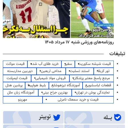
روزنامه‌های ورزشی شنبه ۱۷ مرداد ۱۴۰۵
تبلیغات
قیمت شیشه سکوریت
سفیر
خرید طلای آب شده
قیمت موکت
تور کربلا
استند تسلیت
مداحی اربعین
دوربین مداربسته
مرجع پاسخ معتبر پزشکان
فروش مواد شیمیایی
قیمت ایمپلنت
قطعات لباسشویی
آموزشگاه تیزهوشان
بلیط هواپیما
پرشین هتل
نمایندگی بوش در تهران
بهترین جراح بینی
آموزشگاه زبان ملل
قیمت و خرید سمعک نامرئی
مهرینو