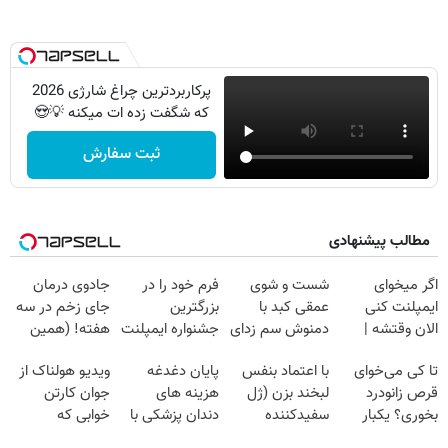
پرکاربردترین چراغ شارژی 2026
که شگفت زده ات میکنه 💡😍
ثبت سفارش
مطالب پیشنهادی
اگر میخوای
شست و شوی
فرم خود را در
جادوی درمان
ایمپلنت کنی
عمقی کبد با
بزرگترین
جای زخم در سه
الان وقتشه |
دمنوش سم زدای
جشنواره ایمپلنت
هفته! (همین
فقط با ۲۵
گیاهی
تهران پر کنید ! |
حالا رایگان
تا کی می‌خوای
با اعتماد بنفس
پایان دغدغه
ویدیو هولناک از
میلیون تومان!!!
فقط ۲۵ میلیون
صحبت کنید)
قرص زانودرد
لبخند بزن (ژل
هزینه های
جوان کارتن
بخوری؟ یکبار
سفیدکننده
دندان پزشکی با
خوابی که
اصولی درمانش
دندان40%تخفیف)
پک سفید کننده
میلیاردر شد.