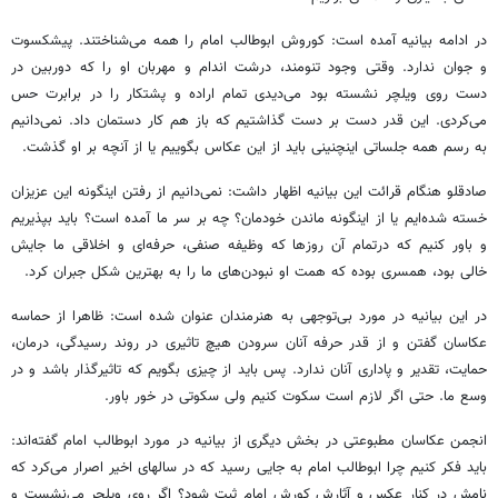
در ادامه بیانیه آمده است: کوروش ابوطالب امام را همه می‌شناختند. پیشکسوت
و جوان ندارد. وقتی وجود تنومند، درشت اندام و مهربان او را که دوربین در
دست روی ویلچر نشسته بود می‌دیدی تمام اراده و پشتکار را در برابرت حس
می‌کردی. این قدر دست بر دست گذاشتیم که باز هم کار دستمان داد. نمی‌دانیم
به رسم همه جلساتی اینچنینی باید از این عکاس بگوییم یا از آنچه بر او گذشت.
صادقلو هنگام قرائت این بیانیه اظهار داشت: نمی‌دانیم از رفتن اینگونه این عزیزان
خسته شده‌ایم یا از اینگونه ماندن خودمان؟ چه بر سر ما آمده است؟ باید بپذیریم
و باور کنیم که درتمام آن روزها که وظیفه صنفی، حرفه‌ای و اخلاقی ما جایش
خالی بود، همسری بوده که همت او نبودن‌های ما را به بهترین شکل جبران کرد.
در این بیانیه در مورد بی‌توجهی به هنرمندان عنوان شده است: ظاهرا از حماسه
عکاسان گفتن و از قدر حرفه آنان سرودن هیچ تاثیری در روند رسیدگی، درمان،
حمایت، تقدیر و پاداری آنان ندارد. پس باید از چیزی بگویم که تاثیرگذار باشد و در
وسع ما. حتی اگر لازم است سکوت کنیم ولی سکوتی در خور باور.
انجمن عکاسان مطبوعتی در بخش دیگری از بیانیه در مورد ابوطالب امام گفته‌اند:
باید فکر کنیم چرا ابوطالب امام به جایی رسید که در سالهای اخیر اصرار می‌کرد که
نامش در کنار عکس و آثارش کورش امام ثبت شود؟ اگر روی ویلچر می‌نشست و