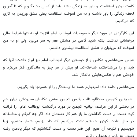
کلفت بودن استقامت و باور به زندگی باشد باید از کسی یاد بگیریم که تا آخرین
لحظه زندگی را باور داشت و به من آموخت استقامت یعنی عشق ورزیدن به کاری
که می‌کنیم.
این کارگردان در مورد دیگر خصوصیات ابوطالب امام افزود: او نه تنها شرایط مالی
درخشانی نداشت بلکه شاید گاهی در مشکل هم به سر می‌برد ولی او به من
آموخت که می‌توان با عشق استقامت بیشتری داشتم.
عباس میرهاشمی، عکاس و از دوستان دیگر ابوطالب امام نیز ابراز داشت: آنها که
باید او را می‌شناختند، شناخته‌اند. او بیش از هر چیز به ماندگاری فکر می‌کرد و
خودش هم با عکس‌هایش ماندگار شد.
میرهاشمی ادامه داد: امیدوارم همه ما ایستادگی را از همینجا یاد بگیریم.
همچنین کاووس صادقلو، نائب رئیس انجمن صنفی عکاسان مطبوعاتی ایران هم
در بخشی از این مراسم، بیانیه انجمن در مورد درگذشت ابوطالب امام را قرائت
کرد: دست بر دست گذاشتن ما باز هم کار دستمان داد. اگر چه کم‌کم و متاسفانه
در حال عادت کردن هستیم.عادت می‌کنیم که داد بزنیم، شعار بدهیم، زیبا
بنویسیم و نتیجه آن هیچ. این قدر دست بر دست گذاشتیم که دیگر یادمان رفت
دستی به یاری و همدلی برآریم.