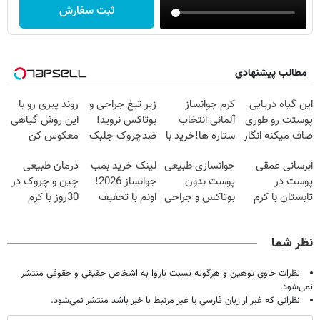
ثبت سفارش
مطالب پیشنهادی
این گیاه دریایی
کرم جوانساز
زیر تیغ جراحی و
روند پیری رو با
پوستت رو طوری
آلمانی انتخاب
بوتاکس نروید!
این روش گیاهی
صاف میکنه انگار
ستاره ها!خرید با
ضدچروک جلبک
معکوس کن
20سال جوون
تخفیف
با40%تخفیف
آبرسانی عمقی
جوانسازی طبیعی
لینک خرید بمب
درمان طبیعی
شدی🔥
پوست در
پوست بدون
جوانساز 2026!
چین و چروک در
تابستان با کرم
بوتاکس و جراحی
اونم با تخفیف
30روز با کرم
جوانساز آلمانی!
😳! خرید با
ویژه
جوانساز
تخفیف ویژه
آلمانی(45%تخفیف)
نظر شما
نظرات حاوی توهین و هرگونه نسبت ناروا به اشخاص حقیقی و حقوقی منتشر
نمی‌شود.
نظراتی که غیر از زبان فارسی یا غیر مرتبط با خبر باشد منتشر نمی‌شود.