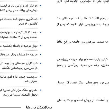
ری یکی از مهم‌ترین اولویت‌های کاری
افزایش ابر و وزش باد در لرستا
بارش‌های پراکنده در برخی نقاط
حجت‌الاسلام احمد مبلغی افزود: برای انتخاب آثار برتر ابتدا تمامی آثار برتر سال‌های 1380 تا 87 را که نمره بالای 19
دستگیری سارق قمه بدست تو
کلانتری ۱۹ تبریز
ار 65 نفر از اساتید حوزه‌های مربوط به دین‌پژوهی قرار دادیم که پس از
نجات ۴ نفر گرفتار در دیوار
صحنه پس از ۳ ساعت عملیات
ه سمت نیازهای روز جامعه و رفع نقاط
تونل توحید از بامداد یکشنبه 
جریمه ۶۰ میلیارد ریالی داروخانه متخلف
ی پایان‌نامه‌های برتر حوزه دین‌پژوهی
خبرنگاران سیستان و بلوچستان
قیق، ارائه حل جدید، روزآمدی و پاسخ
در سرزمین روایت‌های ناگفته
سرپرست جدید اداره امور مالی
معرفی شد
 بود وحوزه‌هایی دیگر تعداد آثار بسیار
ماجرای سنگ مزار اکبر عبدی؛ ا
تحول اقتصاد سینما می‌رسد!
و استفاده از روش اسنادی و کتابخانه‌ای
پربازدیدترین ها