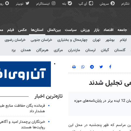
تلگرام
سروش
آی گپ
بله
اینستاگرام
توییتر
روبی
جامعه
اقتصاد
بازار
ورزش
سیاست
بین‌الملل
استان‌ها
عکس
فیلم
مج
ایلام
بوشهر
تهران
چهارمحال و بختیاری
خراسان جنوبی
خراسان رضوی
گلستان
گیلان
لرستان
مازندران
مرکزی
هرمزگان
همدان
یزد
وهی تجلیل شدند
تازه‌ترین اخبار
قم - خبرگزاری مهر: طی مراسم در پژوهشگاه علوم و فرهنگ اسلامی از صاحبان 12 ایده برتر در پایان‌نامه‌های حوزه
فرمانده یگان حفاظت منابع طبی
هشدار داد
خبرنگاران پرچمدار امید و آگاهی
ین مراسم که ظهر پنجشنبه در محل این
روایت‌ها هستند