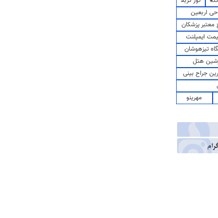
کت
تور کربلا
حی اربعین
معتبر پزشکان
مت ایمپلنت
اه تیزهوشان
شین هتل
رین جراح بینی
مهرینو