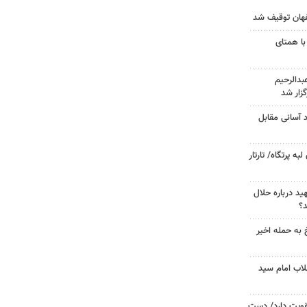
با همتای
دالرحیم
زار شد
د آسانی مقابل
 پرتگاه/ تارتار
د درباره حلال
د؟
 به حمله اخیر
لاب امام سید
تقویت دارد/ دست