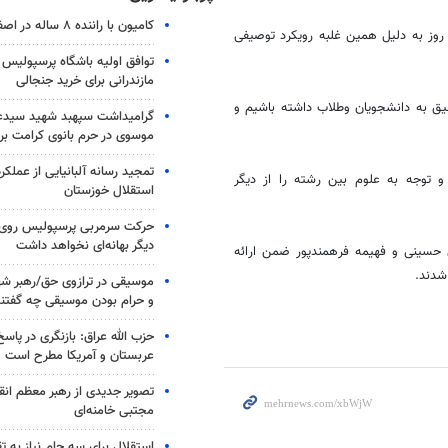
کامیون با راننده ۸ ساله در اصفهان توقیف شد
روز به دلیل همین غلبه رویکرد توصیفی
توافق اولیه باشگاه پرسپولیس 
مازندرانی برای خرید جنجالی
یق به دانشجویان وطلاب داشته باشیم و
گرامیداشت سپهبد شهید سیدعب
موسوی در حرم بانوی کرامت برگ
تمجید رسانه آلبانیایی از عملکر
و توجه به علوم بین رشته را از دیگر
استقلال خوزستان
حرکت سرمربی پرسپولیس روی لبه
دیگر بهانه‌ای نخواهد داشت
حسینی و فهیمه فرهمندپور ضمن ارائه
 شدند.
موسیقی در ترازوی حق/رهبر شهی
و حرام بودن موسیقی چه گفتن
حزب الله عراق: بازنگری در پاسخ
عربستان و آمریکا مطرح است
تصویر جدیدی از رهبر معظم انق
مجتبی خامنه‌ای
استقلال برای سه جام نیاز به 