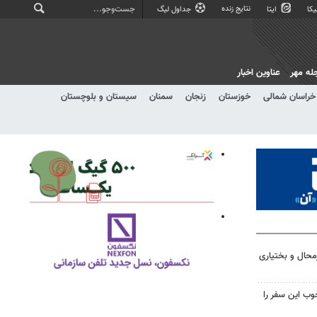
نتایج زنده
کا
ایتا
جداول لیگ
له مهر
عناوین اخبار
خراسان شمالی
خوزستان
زنجان
سمنان
سیستان و بلوچستان
حال و بختیاری
وب این سفر را