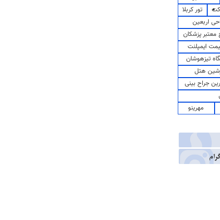
کت
تور کربلا
حی اربعین
معتبر پزشکان
مت ایمپلنت
اه تیزهوشان
شین هتل
رین جراح بینی
مهرینو