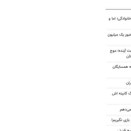
انوادگی؛ اما و
 عبور یک میلیون
 کشور در ۷۲ ساعت آینده؛ موج
به همسایگان
ان
گ کابینه اش
 می‌دهم
 بازی نگیریم!
یچ قدرتی