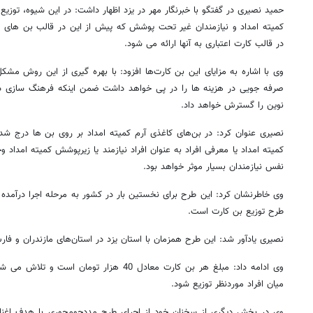
حمید نصیری در گفتگو با خبرنگار مهر در یزد اظهار داشت: در این شیوه، توزیع
کمیته امداد و نیازمندان غیر تحت پوشش که پیش از این در قالب بن ‌های کا
در قالب کارت اعتباری به آنها ارائه می‌ شود.
وی با اشاره به مزایای این بن‌ کارت‌ها افزود: با بهره‌ گیری از این روش م
صرفه‌ جویی در هزینه‌ ها را در پی خواهد داشت ضمن اینکه فرهنگ ‌سازی در
نوین را گسترش خواهد داد.
نصیری عنوان کرد: در بن‌های کاغذی آرم کمیته امداد بر روی بن‌ ها درج شده
کمیته امداد یا معرفی افراد به عنوان افراد نیازمند یا زیرپوشش کمیته امداد 
نفس نیازمندان بسیار موثر خواهد بود.
وی خاطرنشان کرد: این طرح برای نخستین بار در کشور به مرحله اجرا درآمد
طرح توزیع بن‌ کارت است.
نصیری یادآور شد: این طرح همزمان با استان یزد در استان‌های مازندران و فار
وی ادامه داد: مبلغ هر بن کارت معادل 40 هزار توم
میان افراد موردنظر توزیع شود.
وی در بخش دیگری از سخنان خود از اجرای طرح مددجومحوری با هدف اغنای