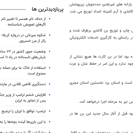
 یارانه‌ های غیرنقدی مددجویان زیرپوشش
پربازدیدترین ها
غذی با آرم کمیته امداد توزیع می ‌شد،
از حذف نام همسر تا تغییر نام خ
اگرهای تعویض شناسنامه
شکل چاپ و توزیع بن‌ کاغذی برطرف شده و
شکوه میزبانی در دروازه کربلا؛
 راستای به کارگیری خدمات الکترونیکی
زائر از مرز خسروی
وضعیت جوی
 بود اما در بن کارت ‌ها هیچ نشانی از
بارش‌های تابستانه در راه ۱۱ استان
وجود ندارد و این امر در حفظ شان و عزت
استفاده از خاک ما برای حمله 
ممنوع است
ه است و استان یزد نخستین استان مجری
دستگیری قاضی قلابی در مازندر
افزایش خشم ترامپ از وزیر جن
پس از تجاوز به ایران
س نیز به مرحله اجرا درخواهد آمد.
ترامپ: توافق با ایران را ترجیح
ان است و تلاش می ‌شود قبل از آغاز سال جدید این بن ‌ها در
با این بازی‌ها آینده بچه‌ها را به
پزشکیان: اگر با مردم باشیم، ه
 عزت نفس مددجویان خبر داد و اظهار