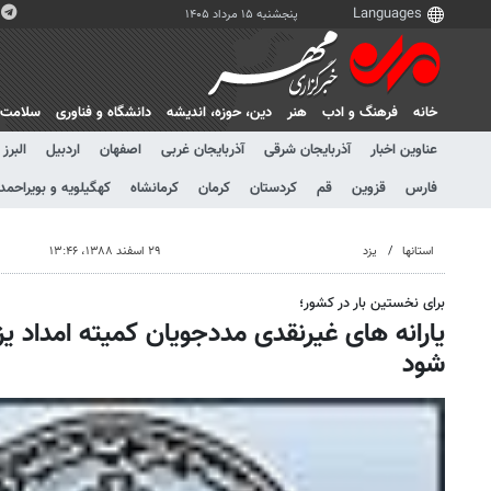
پنجشنبه ۱۵ مرداد ۱۴۰۵
خانه
فرهنگ و ادب
هنر
دين، حوزه، انديشه
دانشگاه و فناوری
سلامت
عناوین اخبار
آذربایجان شرقی
آذربایجان غربی
اصفهان
اردبیل
البرز
فارس
قزوین
قم
کردستان
کرمان
کرمانشاه
کهگیلویه و بویراحمد
استانها
یزد
۲۹ اسفند ۱۳۸۸، ۱۳:۴۶
برای نخستین بار در کشور؛
یارانه ‌های غیرنقدی مددجویان کمیته امداد یز
شود