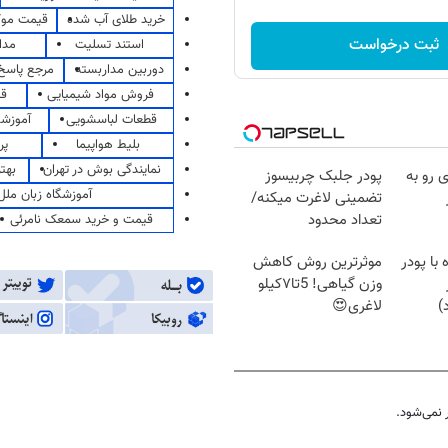
خرید طلای آب شده
قیمت مو
ثبت درخواست
استند تسلیت
مدا
دوربین مداربسته
مرجع پاسخ 
فروش مواد شیمیایی
قی
قطعات لباسشویی
آموزشگ
بلیط هواپیما
پر
نمایندگی بوش در تهران
بهت
 رو به
پودر جلبک چربیسوز
آموزشگاه زبان ملل
تضمینی لاغرت میکنه/
تعداد محدود
قیمت و خرید سمعک نامرئی
با پودر
موثرترین روش کاهش
وزن گیاهی! 5تا۷کیلو
)
لاغری😍
نمی‌شود.