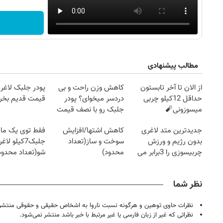
مطالب پیشنهادی
از الان تا آخر تابستون
کاهش وزن راحت و بی
پودر جلبک لاغری
حداقل 12کیلو چربی
دردسر میخوای؟ پودر
قیمت قدیم بخر
میسوزونی🧨
جلبک رو با نصف قیمت
بخر!
جدیدترین متد لاغری
کاهش اشتها/افزایش
فقط توی یک ماه 
بدون رژیم و ورزش
سوخت و ساز(تعداد
جلبک7کیلو لاغر
چربیسوزی را 3برابر می
محدود)
شو(تعداد محدود
کند
نظر شما
نظرات حاوی توهین و هرگونه نسبت ناروا به اشخاص حقیقی و حقوقی منتشر 
نظراتی که غیر از زبان فارسی یا غیر مرتبط با خبر باشد منتشر نمی‌شود.