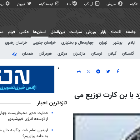
تلگرام
سروش
آی گپ
بله
اینستاگرام
توییتر
روبی
جامعه
اقتصاد
بازار
ورزش
سیاست
بین‌الملل
استان‌ها
عکس
فیلم
مج
ایلام
بوشهر
تهران
چهارمحال و بختیاری
خراسان جنوبی
خراسان رضوی
گلستان
گیلان
لرستان
مازندران
مرکزی
هرمزگان
همدان
یزد
د با بن کارت توزیع می‌
تازه‌ترین اخبار
حمایت جدی محیط‌زیست چهارم
از توسعه انرژی خورشیدی
اربعین تمام شد، چگونه حال خ
به خانه بیاوریم؟