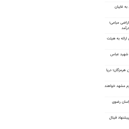
ه غایبان
در ۱۳۰۰هکتار اراضی میامی؛
رآمد
ی ارائه به هیئت
 شهید عباس
 هرمزگان؛ دریا
عازم مشهد خواهند
اسان رضوی
پیشنهاد فینال