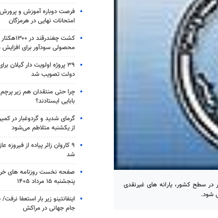
فرصت دوباره آموزش و پرورش ب
امتحانات نهایی در هرمزگان
کشت چغندرقند 
محصولی سودآور برای افزایش د
۳۹ پروژه اولویت دار گیلان برا
دولت تصویب شد
چرا حتی منتقدان هم زیر پرچم
بابایی ایستادند؟
گرمای شدید و گردوغبار در کمین
از یکشنبه متلاطم می‌شود
۹ کاروان زائر پیاده از فیروزه 
شد
صفحه نخست روزنامه های خر
پنجشنبه ۱۵ مرداد ۱۴۰۵
ر در سطح کشور، یارانه ‌های غیرنقدی
ی شود.
اینفانتینو زیر بار استعفا نرفت/ 
جام جهانی در مراکش