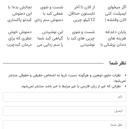
اگر میخوای
از الان تا آخر
شست و شوی
نجاتش بده! با
ایمپلنت کنی
تابستون حداقل
عمقی کبد با
این دمنوش
الان وقتشه |
12کیلو چربی
دمنوش سم زدای
کبدتو پاکسازی
فقط با ۲۵
میسوزونی🧨
گیاهی
کن+ضمانت
پایان دغدغه
شست و شوی
این نوشیدنی
دمنوش خوش
میلیون تومان!!!
مرجوعی
هزینه های
چربی های کبد با
گیاهی کبد شما
عطری که برای
دندان پزشکی با
نوشیدنی
را سم زدایی می
درمان کبدچرب
پک سفید کننده
گیاهی(55%تخفیف)
کند (با ضمانت
معجزه میکنه
خانگی
مرجوعی)
نظر شما
نظرات حاوی توهین و هرگونه نسبت ناروا به اشخاص حقیقی و حقوقی منتشر
نمی‌شود.
نظراتی که غیر از زبان فارسی یا غیر مرتبط با خبر باشد منتشر نمی‌شود.