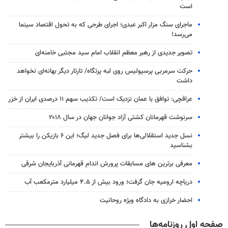
است
ماجرای سنگ مزار اکبر عبدی؛ اجرای طرحی که به تحول اقتصاد سینما
می‌رسد!
تصویر جدیدی از رهبر معظم انقلاب امام سید مجتبی خامنه‌ای
حرکت سرمربی پرسپولیس روی لبه پرتگاه/ تارتار دیگر بهانه‌ای نخواهد
داشت
عراقچی: توافق با عمان نزدیک است/ تکذیب سهم ۱۱ درصدی ایران از خزر
سرنوشت قهرمانان کشتی آزاد جوانان جهان در سال ۲۰۱۸
نسل جدید استقلالی‌ها برای فصل جدید لیگ؛ این ۶ بازیکن را بیشتر
بشناسید
معرفی برترین های مسابقات پرورش اندام قهرمانی آذربایجان شرقی
دریاچه ارومیه جان گرفت؛ ورود بیش از ۴.۵ میلیارد مترمکعب آب
احضار خرازی به دادگاه ویژه روحانیت
صفحه اول روزنامه‌ها