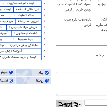
قیمت شیشه سکوریت
قوق و
همراهته؛200سوت هدیه
خرید طلای آب شده
قیمت مو
اولین خرید از گرمی
استند تسلیت
مدا
لان
200سوت نقره هدیه
دوربین مداربسته
مرجع پاسخ 
کد ملی،
گرمی
فروش مواد شیمیایی
قی
جعه
قطعات لباسشویی
آموزشگ
بلیط هواپیما
پر
نمایندگی بوش در تهران
بهت
آموزشگاه زبان ملل
نمی‌شود.
قیمت و خرید سمعک نامرئی