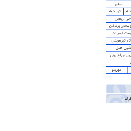
سفیر
کت
تور کربلا
حی اربعین
معتبر پزشکان
مت ایمپلنت
اه تیزهوشان
شین هتل
رین جراح بینی
مهرینو