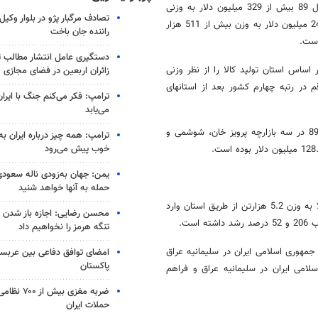
استان کرمانشاه اظهار داشت: ارزش کل صادرات استان طی دو ماهه اول سال 89 بیش از 329 میلیون دلار به وزنی
تصادف مرگبار پژو در بلوار وکیل‌
بیش از695 هزار تن بوده که در همین مدت در سال گذشته رقمی بالغ بر 248 میلیون دلار به وزن بیش از 511 هزار
راننده جان باخت
دستگیری عامل انتشار مطالب تو
ی صادرات انجام شده از طریق گمرکات استان طی دو ماهه سال 89 بر اساس استان تولید کالا را از نظر وزنی
زائران اربعین در فضای مجازی
 با این رقم در رتبه چهارم کشور بعد از استانهای
ترامپ: فکر می‌کنم جنگ با ایران
می‌یابد
وی همچنین اظهار داشت: صادرات مبادی مرزی استان طی دوماهه اول سال89 در سه بازارچه پرویز خان، شوشمی و
ترامپ: همه چیز درباره ایران به
خوب پیش می‌رود
یمن: جهان به‌زودی ناله سعودی‌
حمله به آنها خواهد شنید
میرزایی تصریح کرد: تا پایان اردیبهشت ماه سال 89بالغ بر11.9میلیون دلار کالا به وزن 5.2 هزارتن از طریق استان وارد
محسن رضایی: اجازه باز شدن 
ست.
تنگه هرمز را نخواهیم داد
 جمهوری اسلامی ایران در سلیمانیه عراق
امضای توافق دفاعی بین عربستا
پاکستان
لامی ایران در سلیمانیه عراق و فراهم
ضربه مغزی بیش
حملات ایران