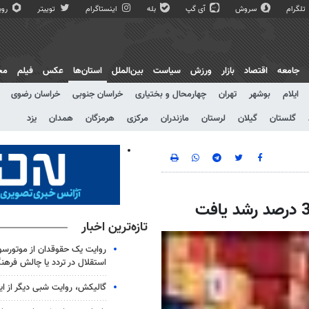
تلگرام
سروش
آی گپ
بله
اینستاگرام
توییتر
روبی
جامعه
اقتصاد
بازار
ورزش
سیاست
بین‌الملل
استان‌ها
عکس
فیلم
مج
ایلام
بوشهر
تهران
چهارمحال و بختیاری
خراسان جنوبی
خراسان رضوی
گلستان
گیلان
لرستان
مازندران
مرکزی
هرمزگان
همدان
یزد
تازه‌ترین اخبار
روایت یک حقوقدان از موتورسوا
استقلال در تردد یا چالش فرهن
گالیکش، روایت شبی دیگر از ا