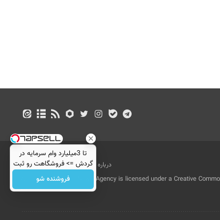
تا 3میلیارد وام سرمایه در
گردش => فروشگاهت رو ثبت
درباره ما
تماس با ما
بازرگانی
کن
فروشنده شو
All Content by Mehr News Agency is licensed under a Creative Commons
License.