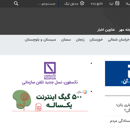
نتایج زنده
کا
ایتا
جداول لیگ
له مهر
عناوین اخبار
خراسان شمالی
خوزستان
زنجان
سمنان
سیستان و بلوچستان
ری زنان؛
گی؟
یستادگی مردم