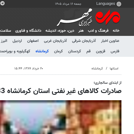
جمعه ۱۶ مرداد ۱۴۰۵
خانه
فرهنگ و ادب
هنر
دين، حوزه، انديشه
دانشگاه و فناوری
سلامت
عناوین اخبار
آذربایجان شرقی
آذربایجان غربی
اصفهان
اردبیل
البرز
فارس
قزوین
قم
کردستان
کرمان
کرمانشاه
کهگیلویه و بویراحمد
استانها
کرمانشاه
۲۰ خرداد ۱۳۸۹، ۱۵:۴۴
از ابتدای سالجاری؛
صادرات کالاهای غیر نفتی استان کرمانشاه 33 درصد رشد یافت