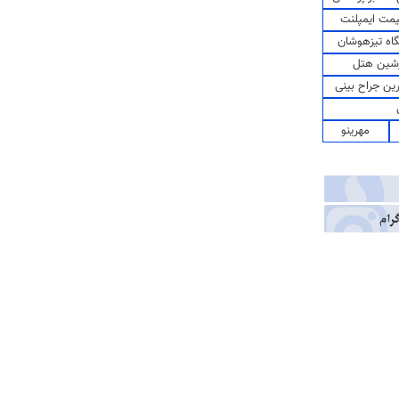
مت ایمپلنت
اه تیزهوشان
شین هتل
رین جراح بینی
مهرینو