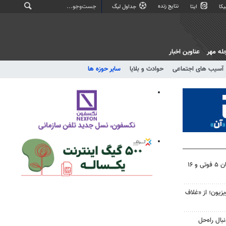
نتایج زنده
کا
ایتا
جداول لیگ
له مهر
عناوین اخبار
آسیب های اجتماعی
حوادث و بلایا
سایر حوزه ها
تصادفات شب گذشته در اصفهان ۵ فوتی و ۱۶
یزیون؛ از «غلاف
ال راه‌حل