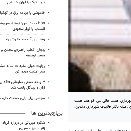
دیپلماتیک با ایران هستیم
خاموشی با برنامه برق در کهگیل
ائتلاف ضد یمن؛ توطئه صهیونی
المندب با ابزار سعودی
رهاسازی آب سد «ایوشان»
زنجان؛ قطب راهبردی معدن و 
مسیر توسعه
روایت جوان نخبه
سپر امنیت مردم کرد
۳ واحد صنفی ضایعاتی فاقد پ
آران و بیدگل پلمب شد
مجلس برای یاری صنعت دارو چ
شهرداری همت عالی می خواهد، همت
 زمینه دکتر قالیباف شهرداری متدین،
پربازدیدترین ها
شکوه میزبانی در دروازه کربلا؛
زائر از مرز خسروی