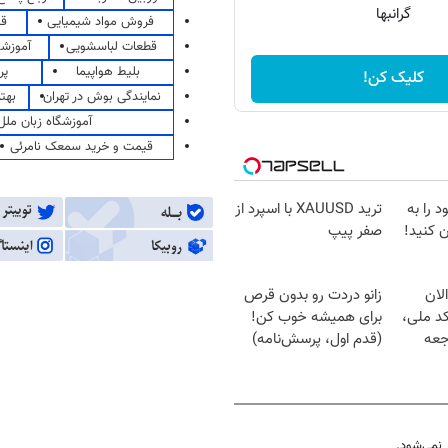
گرانبها
فروش مواد شیمیایی
قی
قطعات لباسشویی
آموزشگ
بلیط هواپیما
پر
کلیک کن!
نمایندگی بوش در تهران
بهت
آموزشگاه زبان ملل
قیمت و خرید سمعک نامرئی
 را به
ترید XAUUSD با اسپرد از
 کنید!
صفر پیپ
لان
زانو دردت رو بدون قرص
کد ملی،
برای همیشه خوب کن!
جعه
(قدم اول، پرسش‌نامه)
نمی‌شود.