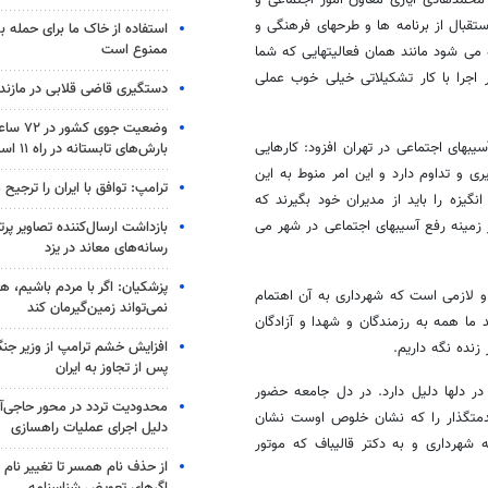
 محمدهادی ایازی معاون امور اجتماعی و
قبال از برنامه ها و طرحهای فرهنگی و
استفاده از خاک ما برای حمله 
ممنوع است
ه می شود مانند همان فعالیتهایی که شما
 اجرا با کار تشکیلاتی خیلی خوب عملی
دستگیری قاضی قلابی در مازندر
وضعیت جوی
های اجتماعی در تهران افزود: کارهایی
بارش‌های تابستانه در راه ۱۱ استان
ری و تداوم دارد و این امر منوط به این
ترامپ: توافق با ایران را ترجیح
گیزه را باید از مدیران خود بگیرند که
زمینه رفع آسیبهای اجتماعی در شهر می
بازداشت ارسال‌کننده تصاویر پ
رسانه‌های معاند در یزد
پزشکیان: اگر با مردم باشیم، ه
و لازمی است که شهرداری به آن اهتمام
نمی‌تواند زمین‌گیرمان کند
 ما همه به رزمندگان و شهدا و آزادگان
افزایش خشم ترامپ از وزیر جن
 زنده نگه داریم.
پس از تجاوز به ایران
ر دلها دلیل دارد. در دل جامعه حضور
محدودیت تردد در محور حاجی‌آب
متگذار را که نشان خلوص اوست نشان
دلیل اجرای عملیات راهسازی
هرداری و به دکتر قالیباف که موتور
از حذف نام همسر تا تغییر نام خ
اگرهای تعویض شناسنامه