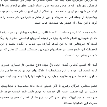
به گزارش خبرگزاری مهر، آیت الله امامی کاشانی در دیدار روز دوشنبه خود با
فرهنگی شهرداری که در محل مدرسه عالی استاد شهید مطهری انجام شد با است
اجتماعی شهرداری تهران ادامه داد: در اسلام از این امور به نام حسبه نام برد
برشمردید از جمله امر به معروف و نهی از منکر و شهرداری کار حسبه را در
کرده و این نشان از حضور یک مدیریت خوب است.
عضو مجمع تشخیص مصلحت نظام با تاکید بر فعالیت بیشتر در زمینه رفع آسیب
که در شهرداری انجام شده به ویژه در زمینه آسیبهای اجتماعی احتیاج به پیگی
است که نیروهایی که به این کارها گمارده می شوند با انگیزه باشند و این ان
الحمدالله این خصوصیت در فعالیتهای شهرداری چشمگیر است. کارهایی که در 
شود در واقع عبادت است.
آیت الله امامی کاشانی گفت: ایجاد باغ موزه دفاع مقدس کار بسیاری ضروری 
کرده است. این موزه با این مشخصات از یادگاریهای این دوران به جا می ماند
سالهای دفاع مقدس بدهکاریم و باید یاد و خاطره آنها را با انجام این گونه امور
عضو مجلس خبرگان رهبری با ذکر حدیثی ادامه داد: محبوبیت و مجذوبیتها د
داشتن در گرو خدمت است. اگر خدمت به مردم باشد خود خدمت جوهر خد
می دهد و من تبریک عرض می کنم به این مقدار فعالیت مدیران مجموعه ش
محرک این فعالیتها هستند.