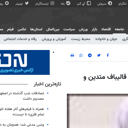
تلگرام
سروش
آی گپ
بله
اینستاگرام
توییتر
روبی
جامعه
اقتصاد
بازار
ورزش
سیاست
بین‌الملل
استان‌ها
عکس
فیلم
مج
گری
جوان و خانواده
محیط زیست
آموزش و پرورش
رفاه و خدمات اجتماعی
الیباف متدین و
تازه‌ترین اخبار
مصدوم داشت
همراه با فیلم‌های آخر هفته تلو
تمام فلزی» تا «پست»
ونس مدعی شد: همچنان به دنب