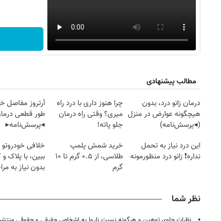
مطالب پیشنهادی
درمان زانو درد، بدون
چرا هنوز داری با درد راه
آرتروز مفاصل خود
هیچگونه عوارض در منزل
میری؟ وقتی راه درمان
طور قطعی درمان
(◂پرسش‌نامه)
جلو پاته!
◂پرسش‌نامه▸
این درد نیاز به تحمل
خرید شمش پلمپ
خلافی خودروتو ا
نداره❗ زانو درد منظورمونه
طلاسی، از ۰.۵ گرم تا ۱۰
ببین، با پلاک و 
گرم
بدون نیاز به مرا
حضوری
نظر شما
نظرات حاوی توهین و هرگونه نسبت ناروا به اشخاص حقیقی و حقوقی منتشر 