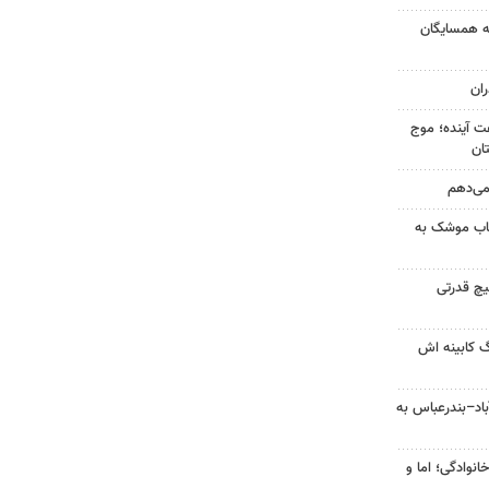
به همسایگان
ان
 کشور در ۷۲ ساعت آینده؛ موج
 می‌دهم
رتاب موشک به
یچ قدرتی
گ کابینه اش
اد–بندرعباس به
انوادگی؛ اما و