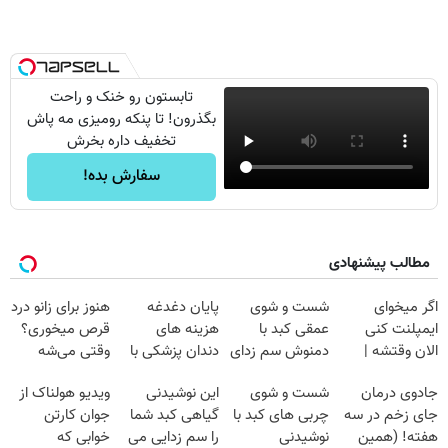
تابستون رو خنک و راحت
بگذرون! تا پنکه رومیزی مه پاش
تخفیف داره بخرش
سفارش بده!
مطالب پیشنهادی
اگر میخوای
شست و شوی
پایان دغدغه
هنوز برای زانو درد
ایمپلنت کنی
عمقی کبد با
هزینه های
قرص میخوری؟
الان وقتشه |
دمنوش سم زدای
دندان پزشکی با
وقتی می‌شه
فقط با ۲۵
گیاهی
پک سفید کننده
بدون عمل
جادوی درمان
شست و شوی
این نوشیدنی
ویدیو هولناک از
میلیون تومان!!!
خانگی
درمانش کرد؟؟؟؟
جای زخم در سه
چربی های کبد با
گیاهی کبد شما
جوان کارتن
هفته! (همین
نوشیدنی
را سم زدایی می
خوابی که