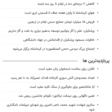
کاهش ۲ درجه‌ای دما در ایلام تا روز سه شنبه
هوای کرمانشاه تا پایان هفته صاف تا قسمتی ابری است
فروش ۱۵ میلیارد تومان صنایع دستی ایلام در اربعین
پزشکیان: علم را اگر بتوانیم توسعه بدهیم نیازی به نفت و گاز نداریم
خاطرات مسعود پزشکیان از اقداماتش در جهاد دانشگاهی
اجتماع بزرگ مردمی «نحن المنتقمون» در کرمانشاه برگزار می‌شود
پربازدیدترین ها
کلاژن برای سلامت استخوان زنان مفید است
تعداد مصدومان آتش سوزی کارخانه فندک نصیرآباد به ۱۰ نفر رسید
آیا ماءالشعیر برای جلوگیری از سنگ کلیه مفید است
تغییر ناگهانی روی نیمکت تراکتور؛ نکونام جانشین ربیعی شد
سالروز شهادت شهید محمد ناصر ناصری روز شهدای دیپلمات نامگذاری
شود