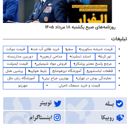
روزنامه‌های صبح یکشنبه ۱۸ مرداد ۱۴۰۵
تبلیغات
قیمت شیشه سکوریت
سفیر
خرید طلای آب شده
قیمت موکت
تور کربلا
استند تسلیت
مداحی اربعین
دوربین مداربسته
مرجع پاسخ معتبر پزشکان
فروش مواد شیمیایی
قیمت ایمپلنت
قطعات لباسشویی
آموزشگاه تیزهوشان
بلیط هواپیما
پرشین هتل
نمایندگی بوش در تهران
بهترین جراح بینی
آموزشگاه زبان ملل
قیمت و خرید سمعک نامرئی
مهرینو