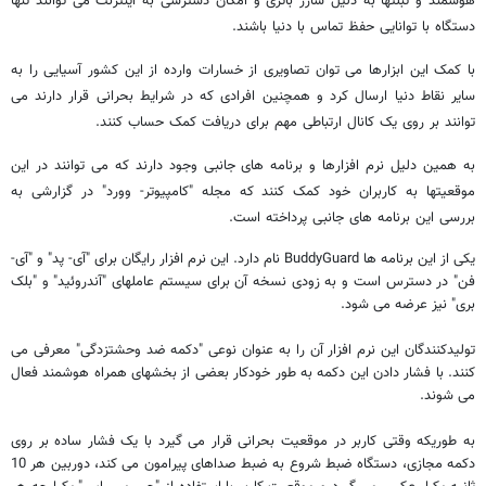
هوشمند و تبلتها به دلیل شارژ باتری و امکان دسترسی به اینترنت می توانند تنها
دستگاه با توانایی حفظ تماس با دنیا باشند.
با کمک این ابزارها می توان تصاویری از خسارات وارده از این کشور آسیایی را به
سایر نقاط دنیا ارسال کرد و همچنین افرادی که در شرایط بحرانی قرار دارند می
توانند بر روی یک کانال ارتباطی مهم برای دریافت کمک حساب کنند.
به همین دلیل نرم افزارها و برنامه های جانبی وجود دارند که می توانند در این
موقعیتها به کاربران خود کمک کنند که مجله "کامپیوتر- وورد" در گزارشی به
بررسی این برنامه های جانبی پرداخته است.
یکی از این برنامه ها BuddyGuard نام دارد. این نرم افزار رایگان برای "آی- پد" و "آی-
فن" در دسترس است و به زودی نسخه آن برای سیستم عاملهای "آندروئید" و "بلک
بری" نیز عرضه می شود.
تولیدکنندگان این نرم افزار آن را به عنوان نوعی "دکمه ضد وحشتزدگی" معرفی می
کنند. با فشار دادن این دکمه به طور خودکار بعضی از بخشهای همراه هوشمند فعال
می شوند.
به طوریکه وقتی کاربر در موقعیت بحرانی قرار می گیرد با یک فشار ساده بر روی
دکمه مجازی، دستگاه ضبط شروع به ضبط صداهای پیرامون می کند، دوربین هر 10