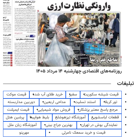
روزنامه‌های اقتصادی چهارشنبه ۱۴ مرداد ۱۴۰۵
تبلیغات
قیمت شیشه سکوریت
سفیر
خرید طلای آب شده
قیمت موکت
تور کربلا
استند تسلیت
مداحی اربعین
دوربین مداربسته
مرجع پاسخ معتبر پزشکان
فروش مواد شیمیایی
قیمت ایمپلنت
قطعات لباسشویی
آموزشگاه تیزهوشان
بلیط هواپیما
پرشین هتل
نمایندگی بوش در تهران
بهترین جراح بینی
آموزشگاه زبان ملل
قیمت و خرید سمعک نامرئی
مهرینو