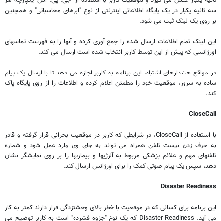
ثانیه یکبار عکس می گیرد و موقعیت کاربر با استفاده از "جی. پی. اس" یکپارچه هر
سه ثانیه یکبار در یک پایگاه اطلاعاتی اینترنتی از نوع "ابرهای محاسباتی" و همچنین
بر روی یک لینک ثبت می شود.
این لینک تمام اطلاعات ارسال شده را جمع آوری کرده و آنها را به فهرست تماسهای
اورژانسی که پیش از این توسط کاربر انتخاب شده است ارسال می کند.
در مواقع هشدارهای اشتباه، این برنامه به کاربر اجازه می دهد تا با ارسال یک پیام
ساده به سرور، موقعیت خود را مطمئن اعلام کرده و اطلاعات را از روی پایگاه پاک
کند.
CloseCall
با استفاده از CloseCall، در شرایطی که کاربر در موقعیت بحرانی قرار گرفته و قادر
به حرف زدن نیست تلفن همراه می تواند به جای وی وارد عمل شود و شماره
تلفنهای مهم و علائم پزشکی مربوط به آلرژیها و بیماریها را بر روی نمایشگر نشان
دهد، سپس یک پیام صوتی کمک را برای اورژانس ارسال کند.
Disaster Readiness
این برنامه برای کسانی که در موقعیت با خطر بالای وحشتزدگی قرار دارند کمتر به کار
می آید. Disaster Readiness که یک نوع "جزوه فشرده" است به کاربر توضیح می