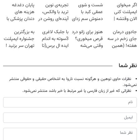
اگر میخوای
شست و شوی
تجربه‌ی نوین
پایان دغدغه
ایمپلنت کنی
عمقی کبد با
ترید با والکس،
هزینه های
الان وقتشه |
دمنوش سم زدای
آینده‌ای روشن در
دندان پزشکی با
فقط با ۲۵
گیاهی
انتظار شماست
پک سفید کننده
جادوی درمان
هنوز برای زانو درد
با جلبک لاغری
به بزرگترین
میلیون تومان!!!
خانگی
جای زخم در سه
قرص میخوری؟
3سوته به اندام
جشنواره ایمپلنت
هفته! (همین
وقتی می‌شه
ایده ال برس(تا
تهران سر بزنید !
حالا رایگان
بدون عمل
امشب تخفیف
| فقط ۲۵
صحبت کنید)
درمانش کرد؟؟؟؟
ویژه)
میلیون !
نظر شما
نظرات حاوی توهین و هرگونه نسبت ناروا به اشخاص حقیقی و حقوقی منتشر
نمی‌شود.
نظراتی که غیر از زبان فارسی یا غیر مرتبط با خبر باشد منتشر نمی‌شود.