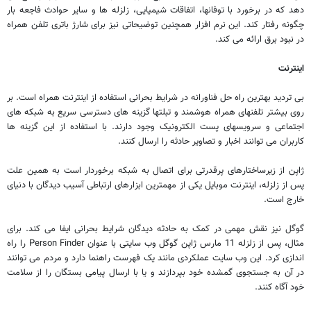
دهد که در برخورد با توفانها، اتفاقات شیمیایی، زلزله ها و سایر حوادث فاجعه بار
چگونه رفتار کند. این نرم افزار همچنین توضیحاتی نیز برای شارژ باتری تلفن همراه
در نبود برق ارائه می کند.
اینترنت
بی تردید بهترین راه حل فناورانه در شرایط بحرانی استفاده از اینترنت همراه است. بر
روی بیشتر تلفنهای همراه هوشمند و تبلتها گزینه های دسترسی سریع به شبکه های
اجتماعی و سرویسهای پست الکترونیک وجود دارند. با استفاده از این گزینه ها
کاربران می توانند اخبار و تصاویر حادثه را ارسال کنند.
ژاپن از زیرساختارهای پرقدرتی برای اتصال به شبکه برخوردار است به همین علت
پس از زلزله، اینترنت موبایل یکی از مهمترین ابزارهای ارتباطی آسیب دیدگان با دنیای
خارج است.
گوگل نیز نقش مهمی در کمک به حادثه دیدگان شرایط بحرانی ایفا می کند. برای
مثال، پس از زلزله 11 مارس ژاپن گوگل وب سایتی با عنوان Person Finder را راه
اندازی کرد. این وب سایت عملکردی مانند یک فهرست راهنما دارد و مردم می توانند
در آن به جستجوی گمشده خود بپردازند و یا با ارسال پیامی بستگان را از سلامت
خود آگاه کنند.