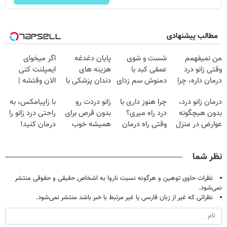
مطالب پیشنهادی
من نمیفهمم
شست و شوی
پایان دغدغه
اگر میخوای
وقتی زانو درد
عمقی کبد با
هزینه های
ایمپلنت کنی
درمان داره، چرا
دمنوش سم زدای
دندان پزشکی با
الان وقتشه |
دردش رو داری
گیاهی
پک سفید کننده
فقط با ۲۵
درمان زانو درد،
چرا هنوز داری با
زانو دردت رو
با زاپیامکس، به
تحمل میکنی؟❗
خانگی
میلیون تومان!!!
بدون هیچگونه
درد راه میری؟
بدون قرص برای
راحتی درد زانو را
عوارض در منزل
وقتی راه درمان
همیشه خوب
درمان کنید!
(◂پرسش‌نامه)
جلو پاته!
کن! (قدم اول،
پرسش‌نامه)
نظر شما
نظرات حاوی توهین و هرگونه نسبت ناروا به اشخاص حقیقی و حقوقی منتشر
نمی‌شود.
نظراتی که غیر از زبان فارسی یا غیر مرتبط با خبر باشد منتشر نمی‌شود.