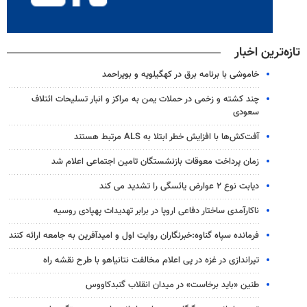
تازه‌ترین اخبار
خاموشی با برنامه برق در کهگیلویه و بویراحمد
چند کشته و زخمی در حملات یمن به مراکز و انبار تسلیحات ائتلاف
سعودی
آفت‌کش‌ها با افزایش خطر ابتلا به ALS مرتبط هستند
زمان پرداخت معوقات بازنشستگان تامین اجتماعی اعلام شد
دیابت نوع ۲ عوارض یائسگی را تشدید می کند
ناکارآمدی ساختار دفاعی اروپا در برابر تهدیدات پهپادی روسیه
فرمانده سپاه گناوه:خبرنگاران روایت اول و امیدآفرین به جامعه ارائه کنند
تیراندازی در غزه در پی اعلام مخالفت نتانیاهو با طرح نقشه راه
طنین «باید برخاست» در میدان انقلاب گنبدکاووس