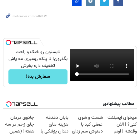
تابستون رو خنک و راحت
بگذرون! تا پنکه رومیزی مه پاش
تخفیف داره بخرش
سفارش بده!
مطالب پیشنهادی
میخوای ایمپلنت
شست و شوی
پایان دغدغه
جادوی درمان
کنی؟ | الان
عمقی کبد با
هزینه های
جای زخم در سه
وقتشه | اونم
دمنوش سم زدای
دندان پزشکی با
هفته! (همین
فقط با ۲۵
گیاهی
پک سفید کننده
حالا رایگان