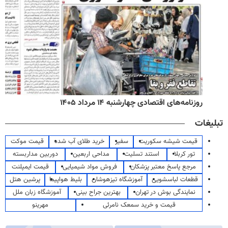
روزنامه‌های اقتصادی چهارشنبه ۱۴ مرداد ۱۴۰۵
تبلیغات
قیمت شیشه سکوریت
سفیر
خرید طلای آب شده
قیمت موکت
تور کربلا
استند تسلیت
مداحی اربعین
دوربین مداربسته
مرجع پاسخ معتبر پزشکان
فروش مواد شیمیایی
قیمت ایمپلنت
قطعات لباسشویی
آموزشگاه تیزهوشان
بلیط هواپیما
پرشین هتل
نمایندگی بوش در تهران
بهترین جراح بینی
آموزشگاه زبان ملل
قیمت و خرید سمعک نامرئی
مهرینو