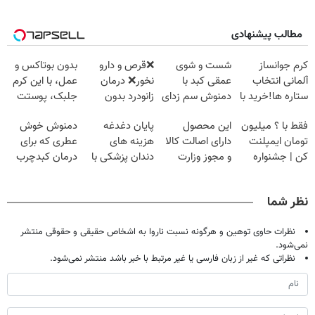
مطالب پیشنهادی
کرم جوانساز
شست و شوی
❌قرص‌ و دارو
بدون بوتاکس و
آلمانی انتخاب
عمقی کبد با
نخور❌ درمان
عمل، با این کرم
ستاره ها!خرید با
دمنوش سم زدای
زانودرد بدون
جلبک، پوستت
تخفیف
گیاهی
قرص
رو جوان کن
فقط با ؟ میلیون
این محصول
پایان دغدغه
دمنوش خوش
تومان ایمپلنت
دارای اصالت کالا
هزینه های
عطری که برای
کن | جشنواره
و مجوز وزارت
دندان پزشکی با
درمان کبدچرب
تموم نشه !!!
بهداشت
پک سفید کننده
معجزه میکنه
است(55%تخفیف)
خانگی
نظر شما
نظرات حاوی توهین و هرگونه نسبت ناروا به اشخاص حقیقی و حقوقی منتشر
نمی‌شود.
نظراتی که غیر از زبان فارسی یا غیر مرتبط با خبر باشد منتشر نمی‌شود.