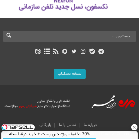
نسخه دسکتاپ
درباره ما
تماس با ما
بازرگانی
All Content by Mehr News Agency is licensed under a Creative Commons
70% تخفیف ویژه جین وست + خرید در4 قسطه