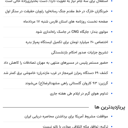
استقلال برای سه جام نیاز به تقویت دارد/ دست بختیاری‌زاده خالی است
خبرنگاران خارگ در خط مقدم جنگ رسانه‌ای؛ راویان حقیقت در سنگر اول
صفحه نخست روزنامه های استان فارس شنبه ۱۷ مردادماه
مولوی بندار: جایگاه CNG در جاسک راه‌اندازی شود
اختصاص ۲۰ میلیارد تومان برای تکمیل ایستگاه پمپاژ بدره
تشریح جزئیات صدور احکام بازنشستگی
حضور مستمر پلیس در مسیرهای منتهی به مهران تصادفات را کاهش داد
کشف ۶۹ دستگاه رمزارز غیرمجاز در غرب مازندران؛ خاموشی برق کمتر شد
گرزین: ۹۳ کاروان گلستانی راهی مشهدالرضا(ع) می‌شوند
تداوم هوای گرم در ایلام طی هفته جاری
پربازدیدترین ها
موافقت مشروط آمریکا برای برداشتن محاصره دریایی ایران
ترکیه: توافق مکه ائتلافی موازی با ناتو نیست