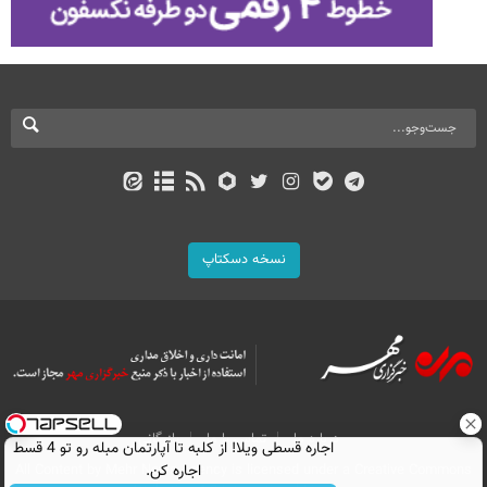
نسخه دسکتاپ
درباره ما
تماس با ما
بازرگانی
اجاره‌ قسطی ویلا! از کلبه تا آپارتمان مبله رو تو 4 قسط
All Content by Mehr News Agency is licensed under a Creative Commons
اجاره کن.