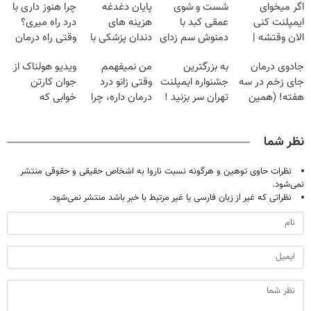
اگر میخوای
شست و شوی
پایان دغدغه
چرا هنوز داری با
ایمپلنت کنی
عمقی کبد با
هزینه های
درد راه میری؟
الان وقتشه |
دمنوش سم زدای
دندان پزشکی با
وقتی راه درمان
فقط با ۲۵
گیاهی
پک سفید کننده
جلو پاته!
جادوی درمان
به بزرگترین
من نمیفهمم
ویدیو هولناک از
میلیون تومان!!!
خانگی
جای زخم در سه
جشنواره ایمپلنت
وقتی زانو درد
جوان کارتن
هفته! (همین
تهران سر بزنید !
درمان داره، چرا
خوابی که
حالا رایگان
| فقط ۲۵
دردش رو داری
میلیاردر شد.
صحبت کنید)
میلیون !
تحمل میکنی؟❗
آموزش رایگان
نظر شما
نظرات حاوی توهین و هرگونه نسبت ناروا به اشخاص حقیقی و حقوقی منتشر
نمی‌شود.
نظراتی که غیر از زبان فارسی یا غیر مرتبط با خبر باشد منتشر نمی‌شود.