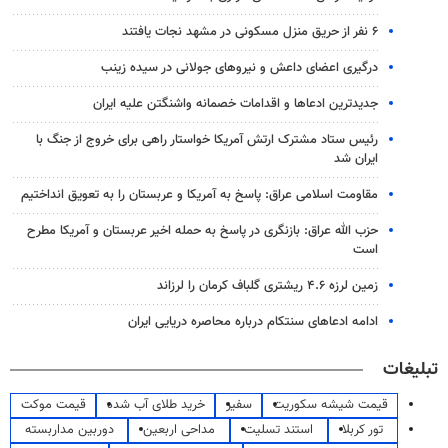
۶ نفر از حریق منزل مسکونی در مشهد نجات یافتند
درگیری اعضای داعش و نیروهای جولانی در سیده زینب
جدیدترین ادعاها و اقدامات خصمانه واشنگتن علیه ایران
رئیس ستاد مشترک ارتش آمریکا خواستار راهی برای خروج از جنگ با
ایران شد
مقاومت اسلامی عراق: پاسخ به آمریکا و عربستان را به تعویق انداختیم
حزب الله عراق: بازنگری در پاسخ به حمله اخیر عربستان و آمریکا مطرح
است
زمین لرزه ۴.۶ ریشتری گلباف کرمان را لرزاند
ادامه ادعاهای سنتکام درباره محاصره دریایی ایران
تبلیغات
قیمت شیشه سکوریت
سفیر
خرید طلای آب شده
قیمت موکت
تور کربلا
استند تسلیت
مداحی اربعین
دوربین مداربسته