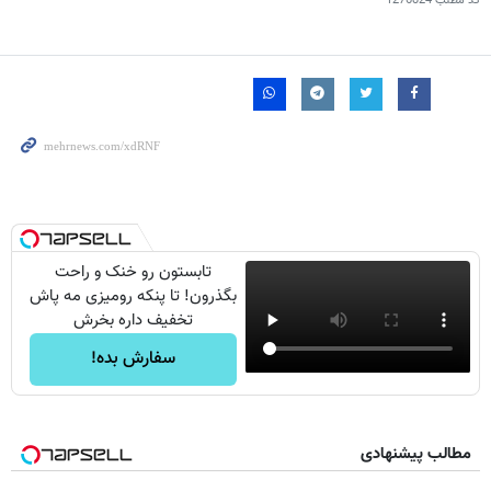
کد مطلب
1276824
تابستون رو خنک و راحت
بگذرون! تا پنکه رومیزی مه پاش
تخفیف داره بخرش
سفارش بده!
مطالب پیشنهادی