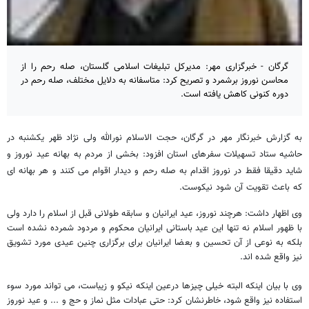
گرگان - خبرگزاری مهر: مدیرکل تبلیغات اسلامی گلستان، صله رحم را از
محاسن نوروز برشمرد و تصریح کرد: متاسفانه به دلایل مختلف، صله رحم در
دوره کنونی کاهش یافته است.
به گزارش خبرنگار مهر در گرگان، حجت الاسلام نورالله ولی نژاد ظهر یکشنبه در
حاشیه ستاد تسهیلات سفرهای استان افزود: بخشی از مردم به بهانه عید نوروز و
شاید دقیقا فقط در نوروز اقدام به صله رحم و دیدار اقوام می کنند و هر بهانه ای
که باعث تقویت آن شود نیکوست.
وی اظهار داشت: هرچند نوروز، عید ایرانیان و سابقه طولانی قبل از اسلام را دارد ولی
با ظهور اسلام نه تنها این عید باستانی ایرانیان محکوم و مردود شمرده نشده است
بلکه به نوعی از آن تحسین و بعضا ایرانیان برای برگزاری چنین عیدی مورد تشویق
نیز واقع شده اند.
وی با بیان اینکه البته خیلی چیزها درعین اینکه نیکو و زیباست، می تواند مورد سوء
استفاده نیز واقع شود، خاطرنشان کرد: حتی عبادات مثل نماز و حج و ... و عید نوروز