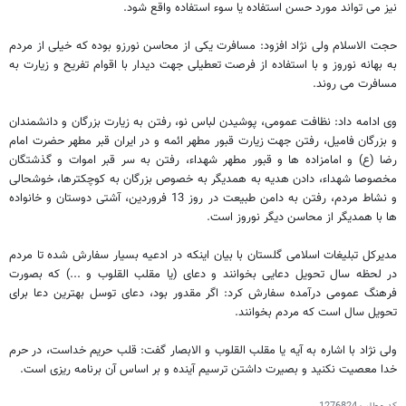
نیز می تواند مورد حسن استفاده یا سوء استفاده واقع شود.
حجت الاسلام ولی نژاد افزود: مسافرت یکی از محاسن نورزو بوده که خیلی از مردم
به بهانه نوروز و با استفاده از فرصت تعطیلی جهت دیدار با اقوام تفریح و زیارت به
مسافرت می روند.
وی ادامه داد: نظافت عمومی، پوشیدن لباس نو، رفتن به زیارت بزرگان و دانشمندان
و بزرگان فامیل، رفتن جهت زیارت قبور مطهر ائمه و در ایران قبر مطهر حضرت امام
رضا (ع) و امامزاده ها و قبور مطهر شهداء، رفتن به سر قبر اموات و گذشتگان
مخصوصا شهداء، دادن هدیه به همدیگر به خصوص بزرگان به کوچکترها، خوشحالی
و نشاط مردم، رفتن به دامن طبیعت در روز 13 فروردین، آشتی دوستان و خانواده
ها با همدیگر از محاسن دیگر نوروز است.
مدیرکل تبلیغات اسلامی گلستان با بیان اینکه در ادعیه بسیار سفارش شده تا مردم
در لحظه سال تحویل دعایی بخوانند و دعای (یا مقلب القلوب و ...) که بصورت
فرهنگ عمومی درآمده سفارش کرد: اگر مقدور بود، دعای توسل بهترین دعا برای
تحویل سال است که مردم بخوانند.
ولی نژاد با اشاره به آیه یا مقلب القلوب و الابصار گفت: قلب حریم خداست، در حرم
خدا معصیت نکنید و بصیرت داشتن ترسیم آینده و بر اساس آن برنامه ریزی است.