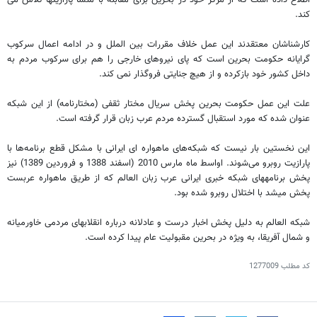
اطلاع داده است که از مرکز خود در بحرین برای مقابله با منشأ پارازیتها تلاش می‌
کند.
کارشناشان معتقدند این عمل خلاف مقررات بین ‎الملل و در ادامه اعمال سرکوب
‌گرایانه حکومت بحرین است که پای نیروهای خارجی را هم برای سرکوب مردم به
داخل کشور خود بازکرده و از هیچ جنایتی فروگذار نمی ‌کند.
علت این عمل حکومت بحرین پخش سریال مختار ثقفی (مختارنامه) از این شبکه
عنوان شده که مورد استقبال گسترده مردم عرب زبان قرار گرفته است.
این نخستین بار نیست که شبکه‌های ماهواره ‎ای ایرانی با مشکل قطع برنامه‌ها با
پارازیت روبرو می‌شوند. اواسط ماه مارس 2010 (اسفند 1388 و فروردین 1389) نیز
پخش برنامه‎های شبکه خبری ایرانی عرب ‌زبان العالم که از طریق ماهواره عرب‎ست
پخش می‎شد با اختلال روبرو شده بود.
شبکه العالم به دلیل پخش اخبار درست و عادلانه درباره انقلابهای مردمی خاورمیانه
و شمال آفریقا، به ویژه در بحرین مقبولیت عام پیدا کرده است.
کد مطلب
1277009