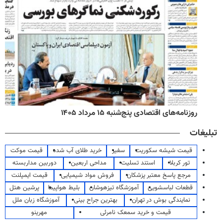
روزنامه‌های اقتصادی پنج‌شنبه ۱۵ مرداد ۱۴۰۵
تبلیغات
قیمت شیشه سکوریت
سفیر
خرید طلای آب شده
قیمت موکت
تور کربلا
استند تسلیت
مداحی اربعین
دوربین مداربسته
مرجع پاسخ معتبر پزشکان
فروش مواد شیمیایی
قیمت ایمپلنت
قطعات لباسشویی
آموزشگاه تیزهوشان
بلیط هواپیما
پرشین هتل
نمایندگی بوش در تهران
بهترین جراح بینی
آموزشگاه زبان ملل
قیمت و خرید سمعک نامرئی
مهرینو