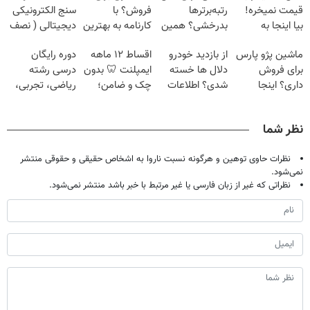
قیمت نمیخره!
رتبه‌برترها
فروش؟ با
سنج الکترونیکی
بیا اینجا به
بدرخشی؟ همین
کارنامه به بهترین
دیجیتالی ( نصف
قیمت
الان دوره الماس
قیمت بفروش!
قیمت بازار!!)
ماشین پژو پارس
از بازدید خودرو
اقساط ۱۲ ماهه
دوره رایگان
بفروش*فقط
ماز رو شروع ک
برای فروش
دلال ها خسته
ایمپلنت 🦷 بدون
درسی رشته
خریدار واقعی*
داری؟ اینجا
شدی؟ اطلاعات
چک و ضامن؛
ریاضی، تجربی،
سریع بفروشش
ماشینت رو اینجا
همین امروز
انسانی (رایگان
ثبت کن
اقدام کن ✅
بگیرش)
نظر شما
نظرات حاوی توهین و هرگونه نسبت ناروا به اشخاص حقیقی و حقوقی منتشر
نمی‌شود.
نظراتی که غیر از زبان فارسی یا غیر مرتبط با خبر باشد منتشر نمی‌شود.