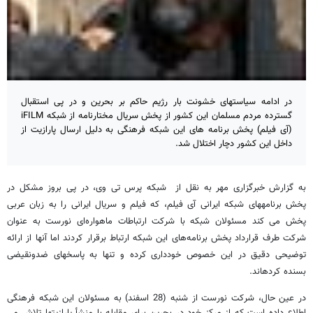
در ادامه سیاستهای خشونت بار رژیم حاکم بر بحرین و در پی استقبال
گسترده مردم مسلمان این کشور از پخش سریال مختارنامه از شبکه iFILM
(آی فیلم) پخش برنامه‎ های این شبکه فرهنگی به دلیل ارسال پارازیت از
داخل این کشور دچار اختلال شد.
به گزارش خبرگزاری مهر به نقل از شبکه پرس تی ‎وی، در پی بروز مشکل در
پخش برنامه‎های شبکه ایرانی آی فیلم، که فیلم و سریال ایرانی را به زبان عربی
پخش می‎ کند مسئولان شبکه با شرکت ارتباطات ماهواره‌ای نورست به عنوان
شرکت طرف قرارداد پخش برنامه‌های این شبکه ارتباط برقرار کردند اما آنها از ارائه
توضیحی دقیق در این خصوص خودداری کرده و تنها به پاسخهای ضدونقیضی
بسنده کرده‎اند.
در عین حال، شرکت نورست از شنبه (28 اسفند) به مسئولان این شبکه فرهنگی