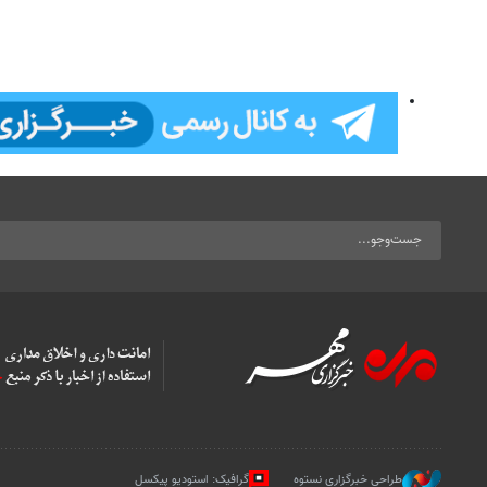
طراحی خبرگزاری نستوه
گرافیک: استودیو پیکسل