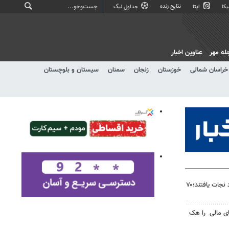
نتایج زنده
کا
ایتا
جداول لیگ
له مهر
عناوین اخبار
خراسان شمالی
خوزستان
زنجان
سمنان
سیستان و بلوچستان
۴ نفر از غرق‌شدگی در زاینده‌رود نجات یافتند؛۷۰
ای مالی را هک