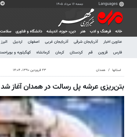
جمعه ۱۶ مرداد ۱۴۰۵
خانه
فرهنگ و ادب
هنر
دين، حوزه، انديشه
دانشگاه و فناوری
سلامت
عناوین اخبار
آذربایجان شرقی
آذربایجان غربی
اصفهان
اردبیل
البرز
فارس
قزوین
قم
کردستان
کرمان
کرمانشاه
کهگیلویه و بویراحمد
استانها
همدان
۲۳ فروردین ۱۳۹۰، ۱۴:۰۴
بتن‌ریزی عرشه پل رسالت در همدان آغاز شد