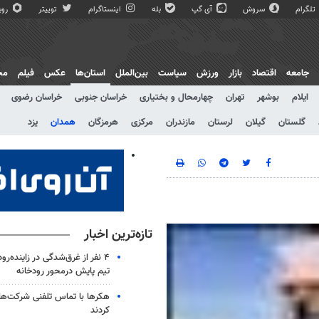
تلگرام
سروش
آی گپ
بله
اینستاگرام
توییتر
روبی
جامعه
اقتصاد
بازار
ورزش
سیاست
بین‌الملل
استان‌ها
عکس
فیلم
مج
ایلام
بوشهر
تهران
چهارمحال و بختیاری
خراسان جنوبی
خراسان رضوی
گلستان
گیلان
لرستان
مازندران
مرکزی
هرمزگان
همدان
یزد
تازه‌ترین اخبار
تیم پایش درمحور رودخانه
هکرها با تماس تلفنی شرکت‌ه
کردند