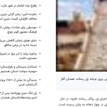
وقوع چند انفجار در شهر مأرب 
نماینده البرز: زمان گرانی بن
مخالف افزایش قیمت بنزین ا
موسیقی برای عبادت؛ روایتی کم
فرهنگ معنوی قوم بلوچ
دمای هوای زنجان کاهش می‌یاب
نسبتا شدید در برخی مناطق
مصدوم داشت
استاندار سیستان و بلوچستان: 
سهمیه سوخت استان هستیم
ن ریزی عرشه پل رسالت همدان آغاز
رسیدگی به ب
آذربایجان غربی
اسیر وعده‌ها؛دادستان هشدار د
اجرای پل روگذر رسالت افزود: در حال