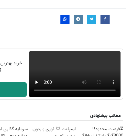
خرید بهترین 
(
مطالب پیشنهادی
۱۴
روزنامه‌های صبح پنج‌شنبه ۱۵ مرداد ۱۴۰۵
روزنام
⏳فرصت محدود!!
ایمپلنت 🦷 فوری و بدون
سرمایه گذاری ام
3000گیگ اینترنت خانگی
درد در تهران
و نقره دیجی کالا