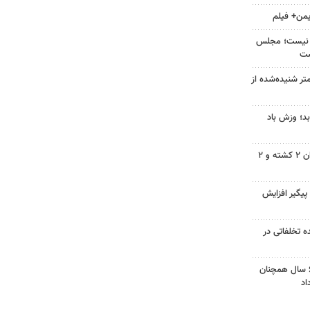
یمن+ فیلم
زین نیست؛ مجلس
ست
تر شنیده‌شده از
د؛ وزش باد
برخورد پراید با تیر برق در شیروان ۲ کشته و ۲
پیگیر افزایش
یش از ۸۵۰۰ پرونده تخلفاتی در
پل تنگ سریز بویراحمد پس از ۶ سال همچنان
اد