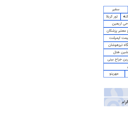
سفیر
کت
تور کربلا
حی اربعین
معتبر پزشکان
مت ایمپلنت
اه تیزهوشان
شین هتل
رین جراح بینی
مهرینو