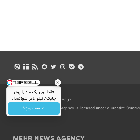
فقط توی یک ماه با پودر
جلبک7کیلو لاغر شو(تعداد
درباره ما
تماس با ما
بازرگانی
محدود)
تخفیف ویژه!
All Content by Mehr News Agency is licensed under a Creative Commons
License.