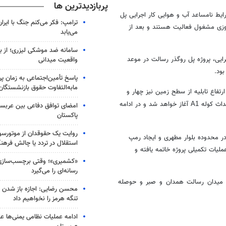
پربازدیدترین ها
رایط نامساعد آب و هوایی کار اجرایی پل
ترامپ: فکر می‌کنم جنگ با ایران
روزی مشغول فعالیت هستند و بعد از
می‌یابد
سامانه ضد موشکی لیزری؛ از ب
رایی، پروژه پل روگذر رسالت در موعد
واقعیت میدانی
بود.
پاسخ تأمین‌اجتماعی به زمان پ
مابه‌التفاوت حقوق بازنشستگان
ای هفت دهانه 25 متری به طول 175 متر است و ارتفاع تابلیه از سطح زمین نیز چهار و
حداث کوله
آغاز خواهد شد و در ادامه
A1
امضای توافق دفاعی بین عربستا
پاکستان
روایت یک حقوقدان از موتورسوا
ر محدوده بلوار مطهری و ایجاد رمپ
استقلال در تردد یا چالش فرهن
ملیات تکمیلی پروژه خاتمه یافته و
«کشمیری»؛ وقتی برچسب‌سازی
رسانه‌ای را می‌گیرد
ی میدان رسالت همدان و صبر و حوصله
محسن رضایی: اجازه باز شدن 
تنگه هرمز را نخواهیم داد
ادامه عملیات نظامی یمنی‌ها عل