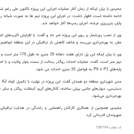
مجیدی با بیان اینکه از زمان آغار عملیات اجرایی این پروژه تاکنون علی رغم ش
ادامه داشته است، اظهار داشت: در اجرای این پروژه تیم ها به صورت شبانه 
پایان بتن‌ریزی عرشه، اجرای رمپ‌ها آغاز خواهد شد.
وی از نصب روزشمار بر روی این پروژه خبر داد و گفت: با افزایش اکیپ‌های اج
مقرر به بهره‌برداری می‌رسد و شاهد کاهش بار ترافیکی در این منطقه خواهیم 
وی با بیان اینکه این پل دار
نیم متر است، گفت: عملیات احداث روگذر رسالت از سمت بلوار ولایت و با ا
پایه‌های
تا
به فواصل 25 متری احداث می شود.
P6
P1
مدیر شهرداری منطقه دو همدان گفت: این پروژه در نهایت با تکمیل کوله
د
A2
دسترسی،
دیوارهای جانبی پیش ساخته،‌ کانال‌های آبرو، آسفالت روگذر و سایر ع
بهره‌برداری می‌شود.
مجیدی همچنین از همکاری کارکنان راهنمایی و رانندگی در هدایت ترافیک
شهروندان قدردانی کرد.
کد مطلب
1287165