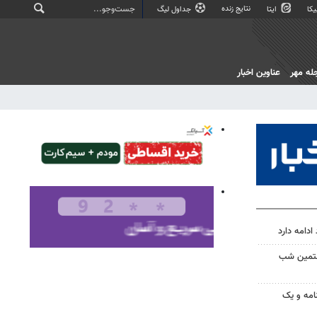
نتایج زنده
کا
ایتا
جداول لیگ
له مهر
عناوین اخبار
ادامه دارد
صتمین شب
امه و یک