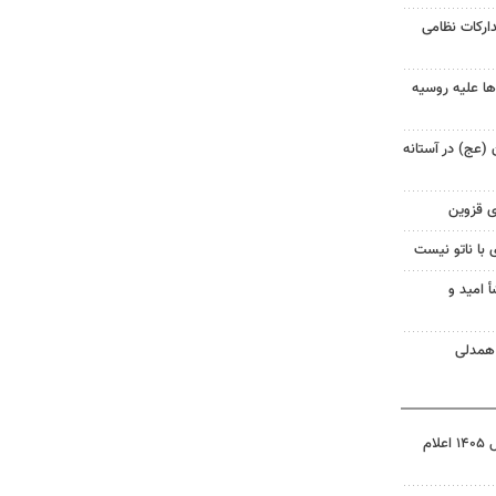
دارکات نظامی
ها علیه روسیه
ن (عج) در آستانه
ی قزوین
 با ناتو نیست
أ امید و
نتیجه آزمون ورودی سمپاد سال ۱۴۰۵ اعلام