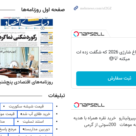
صفحه اول روزنامه‌ها
پرکاربردترین چراغ شارژی 2026 که شگفت زده ات
میکنه 💡😍
ثبت سفارش
ه‌های ورزشی پنج‌شنبه ۱۵ مرداد ۱۴۰۵
روزنامه‌های اقتصادی پنج‌شنبه ۱۵ مرداد ۰۵
تبلیغات
قیمت شیشه سکوریت
خرید طلای آب شده
قیمت مو
رولینارو
خرید نقره همراه با هدیه
استند تسلیت
مدا
 به موهات
200سوتی از گرمی
دوربین مداربسته
مرجع پاسخ 