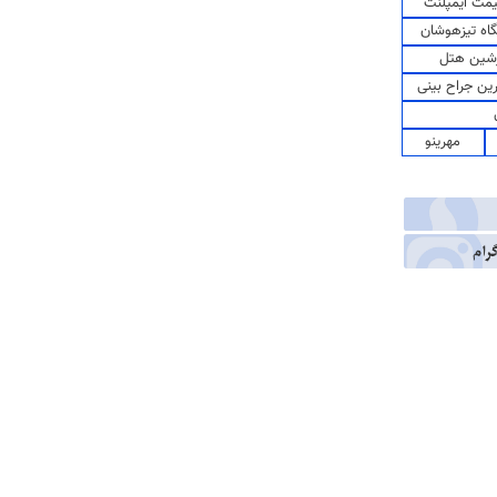
مت ایمپلنت
اه تیزهوشان
شین هتل
رین جراح بینی
مهرینو