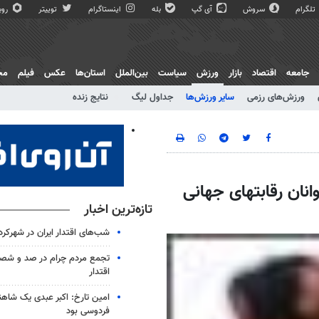
تلگرام
سروش
آی گپ
بله
اینستاگرام
توییتر
روبی
جامعه
اقتصاد
بازار
ورزش
سیاست
بین‌الملل
استان‌ها
عکس
فیلم
مج
ورزش‌های رزمی
سایر ورزش‌ها
جداول لیگ
نتایج زنده
نان رقابتهای جهانی
تازه‌ترین اخبار
شب‌های اقتدار ایران در شهرکرد 
تجمع مردم چرام در صد و ش
اقتدار
امین تارخ: اکبر عبدی یک شاهن
فردوسی بود