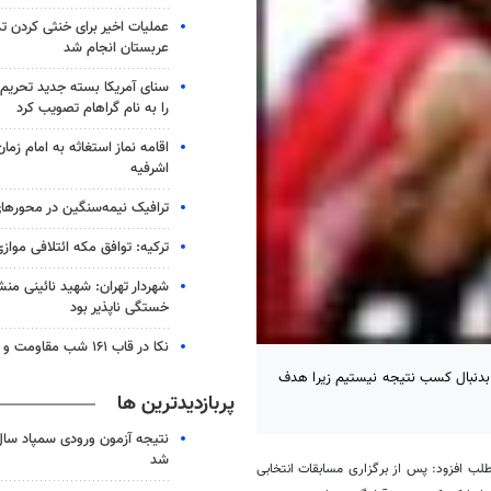
عملیات اخیر برای خنثی کردن ت
عربستان انجام شد
سنای آمریکا بسته جدید تحریم‌
را به نام گراهام تصویب کرد
اقامه نماز استغاثه به امام زما
اشرفیه
ترافیک نیمه‌سنگین در محورها
ترکیه: توافق مکه ائتلافی موازی
شهردار تهران: شهید نائینی منش
خستگی‌ ناپذیر بود
نکا در قاب ۱۶۱ شب مقاومت و همدلی
 بدنبال کسب نتیجه نیستیم زیرا هدف
پربازدیدترین ها
شد
طلب افزود: پس از برگزاری مسابقات انتخابی