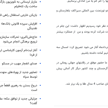
ها را کم کم به مرز آمادگی برسانیم.
مازیار لرستانی به تلویزیون با
ساخت یک تله‌فیلم
دو تورنمنت بین المللی سیراکف بلغارستان و
بازیکن خارجی استقلال راهی فو
افزایش سپرده قانونی بانک‌ها؛ ت
ورد نظر خود رسیدیم اظهار داشت: این جام در
نقدینگی
قات شرکت کرده بودند و من از عملکرد بیشتر
حاج‌علی‌اکبری: تحرکات سازمان‌یا
ترویج برهنگی انجام می‌شود
خردادماه آغاز می شود تصریح کرد: امسال سه
آغاز ثبت‌نام‌ آزمون کارشناسی 
یم آماده داشته باشیم.
از فردا
نشان کرد: هدف اصلی ما حضور موفق در رقابتهای جهانی رومانی در
صدای انفجار مهیب در مسکو
، گرجستان و چند کشور دیگر کار آسانی پیش
تصاویر جدید از پهپادهای منهدم
توسط سپاه
 یک برنز شد.
دروغ بستن به رهبری قطعاً جرم
است
جزئیاتی جدید از توافق مکه؛ مق
گفت؟