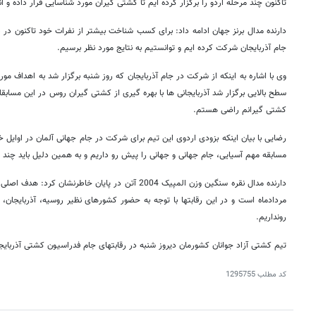
تاکنون چند مرحله اردو را برگزار کرده ایم تا کشتی گیران مورد شناسایی قرار داده و آن
دارنده مدال برنز جهان ادامه داد: برای کسب شناخت بیشتر از نفرات خود تاکنون در 
جام آذربایجان شرکت کرده ایم و توانستیم به نتایج مورد نظر برسیم.
وی با اشاره به اینکه از شرکت در جام آذربایجان که روز شنبه برگزار شد به اهداف م
سطح بالایی برگزار شد آذربایجانی ها با بهره گیری از کشتی گیران روس در این مساب
کشتی گیرانم راضی هستم.
رضایی با بیان اینکه بزودی اردوی این تیم برای شرکت در جام جهانی آلمان در اوایل 
مسابقه مهم آسیایی، جام جهانی و جهانی را پیش رو داریم و به همین دلیل باید چند ت
دارنده مدال نقره سنگین وزن المپیک 2004 آتن در پایان خاطر
مردادماه است و در این رقابتها با توجه به حضور کشورهای نظیر روسیه، آذربایجان
رونداریم.
تیم کشتی آزاد جوانان کشورمان دیروز شنبه در رقابتهای جام فدراسیون کشتی آذربایجان صاحب 4 مدال طلا و
کد مطلب
1295755