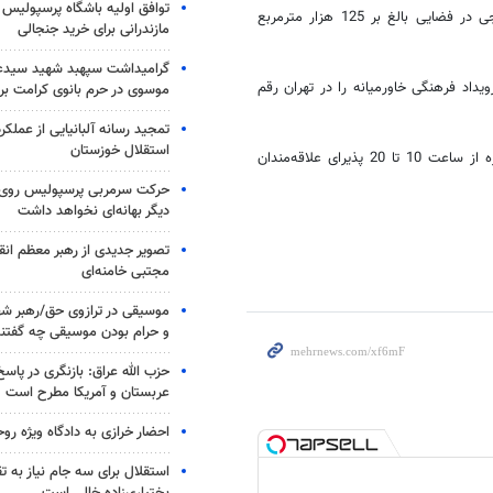
توافق اولیه باشگاه پرسپولیس 
در این نمایشگاه بیش از 400 هزار عنوان کتاب از 4000 ناشر داخلی و خارجی در فضایی بالغ بر 125 هزار مترمربع
مازندرانی برای خرید جنجالی
گرامیداشت سپهبد شهید سیدعب
 از 67 کشور جهان بزرگ‌ترین رویداد فرهنگی خاورمیانه را در تهران رقم
موسوی در حرم بانوی کرامت برگ
تمجید رسانه آلبانیایی از عملکر
استقلال خوزستان
بیست و چهارمین نمایشگاه بین‌المللی کتاب تهران تا 24 اردیبهشت همه روزه از ساعت 10 تا 20 پذیرای علاقه‌مندان
حرکت سرمربی پرسپولیس روی لبه
دیگر بهانه‌ای نخواهد داشت
تصویر جدیدی از رهبر معظم انق
مجتبی خامنه‌ای
موسیقی در ترازوی حق/رهبر شهی
و حرام بودن موسیقی چه گفتن
حزب الله عراق: بازنگری در پاسخ
عربستان و آمریکا مطرح است
احضار خرازی به دادگاه ویژه رو
استقلال برای سه جام نیاز به 
بختیاری‌زاده خالی است