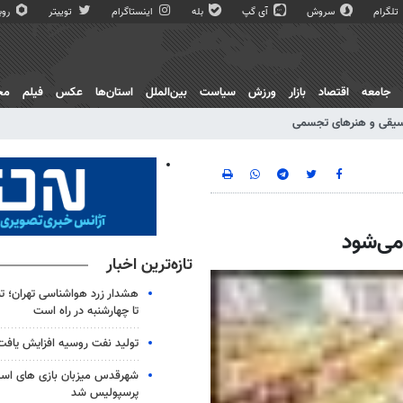
تلگرام
سروش
آی گپ
بله
اینستاگرام
توییتر
روبی
جامعه
اقتصاد
بازار
ورزش
سیاست
بین‌الملل
استان‌ها
عکس
فیلم
مج
یقی و هنرهای تجسمی
می‌شود
تازه‌ترین اخبار
هشدار زرد هواشناسی تهران؛ تن
تا چهارشنبه در راه است
تولید نفت روسیه افزایش یافت
شهرقدس میزبان بازی های است
پرسپولیس شد