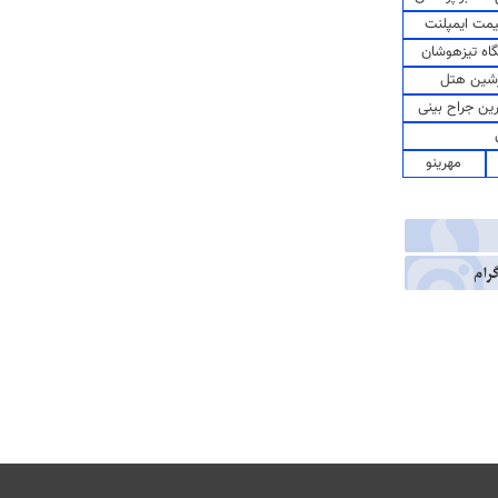
مت ایمپلنت
اه تیزهوشان
شین هتل
رین جراح بینی
مهرینو