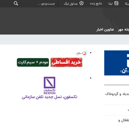
نتایج زنده
کا
ایتا
جداول لیگ
له مهر
عناوین اخبار
دباد و گردوخاک
قلال و