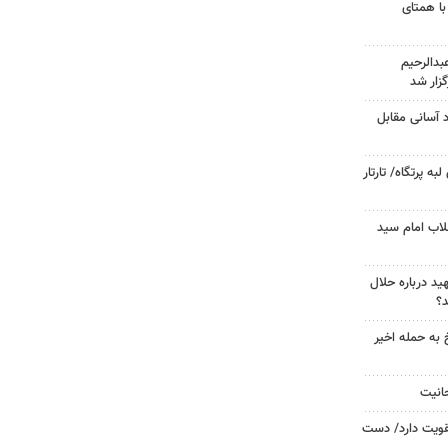
با همتای
دالرحیم
زار شد
د آسانی مقابل
 پرتگاه/ تارتار
لاب امام سید
د درباره حلال
د؟
 به حمله اخیر
حانیت
تقویت دارد/ دست