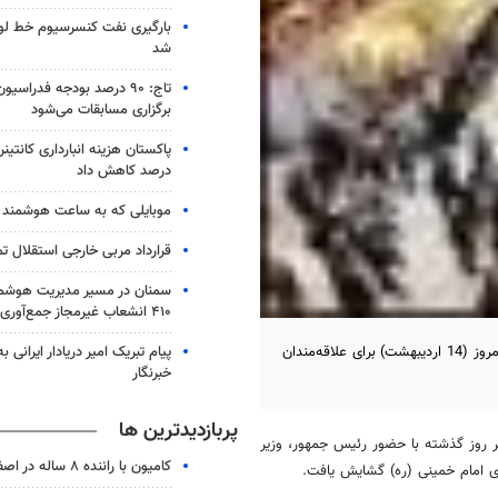
بارگیری نفت کنسرسیوم خط لو
شد
تاج: ۹۰ درصد بودجه فدراس
برگزاری مسابقات می‌شود
درصد کاهش داد
موبایلی که به ساعت هوشمند 
قرارداد مربی خارجی استقلال ت
سمنان در مسیر مدیریت هوشم
۴۱۰ انشعاب غیرمجاز جمع‌آوری شد
پیام تبریک امیر دریادار ایرانی 
درهای بیست و چهارمین نمایشگاه بین‌المللی کتاب تهران ساعت 10 صبح امروز (14 اردیبهشت) برای علاقه‌مندان
خبرنگار
پربازدیدترین ها
ر روز گذشته با حضور رئیس جمهور، وزیر
کامیون با راننده ۸ ساله در اصفهان توقیف شد
ی امام خمینی (ره) گشایش یافت.