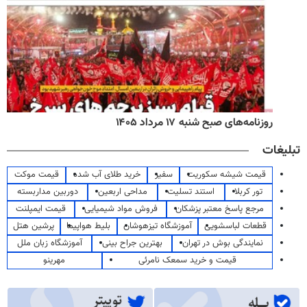
روزنامه‌های صبح شنبه ۱۷ مرداد ۱۴۰۵
تبلیغات
قیمت شیشه سکوریت
سفیر
خرید طلای آب شده
قیمت موکت
تور کربلا
استند تسلیت
مداحی اربعین
دوربین مداربسته
مرجع پاسخ معتبر پزشکان
فروش مواد شیمیایی
قیمت ایمپلنت
قطعات لباسشویی
آموزشگاه تیزهوشان
بلیط هواپیما
پرشین هتل
نمایندگی بوش در تهران
بهترین جراح بینی
آموزشگاه زبان ملل
قیمت و خرید سمعک نامرئی
مهرینو