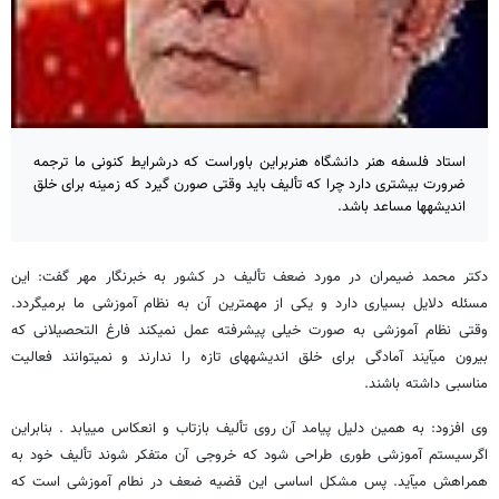
استاد فلسفه هنر دانشگاه هنربراین باوراست که درشرایط کنونی ما ترجمه
ضرورت بیشتری دارد چرا که تألیف باید وقتی صورن گیرد که زمینه برای خلق
اندیشه‎ها مساعد باشد.
دکتر محمد ضیمران در مورد ضعف تألیف در کشور به خبرنگار مهر گفت: این
مسئله دلایل بسیاری دارد و یکی از مهمترین آن به نظام آموزشی ما برمی‎گردد.
وقتی نظام آموزشی به صورت خیلی پیشرفته عمل نمی‎کند فارغ التحصیلانی که
بیرون می‎آیند آمادگی برای خلق اندیشه‎های تازه را ندارند و نمی‎توانند فعالیت
مناسبی داشته باشند.
وی افزود: به همین دلیل پیامد آن روی تألیف بازتاب و انعکاس می‎یابد . بنابراین
اگرسیستم آموزشی طوری طراحی شود که خروجی آن متفکر شوند تألیف خود به
همراهش می‏آید. پس مشکل اساسی این قضیه ضعف در نطام آموزشی است که