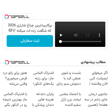
پرکاربردترین چراغ شارژی 2026
که شگفت زده ات میکنه 💡😍
ثبت سفارش
مطالب پیشنهادی
Image failed to
Image failed to
Image failed to
Image failed to
load
load
load
load
اگر میخوای
شست و شوی
اشتراک الماس
هنوز برای زانو درد
ایمپلنت کنی
عمقی کبد با
ماز: برای رتبه
قرص میخوری؟
الان وقتشه |
دمنوش سم زدای
یک‌های کنکور!
وقتی می‌شه
Image failed to
Image failed to
Image failed to
Image failed to
فقط با ۲۵
گیاهی
بدون عمل
load
load
load
load
جادوی درمان
با اعتماد بنفس
پایان دغدغه
با اشتراک الماس
میلیون تومان!!!
درمانش کرد؟؟؟؟
جای زخم در سه
لبخند بزن (ژل
هزینه های
ماز بهترین نتیجه
هفته! (همین
سفیدکننده
دندان پزشکی با
رو در کنکور بگیر