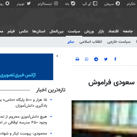
تلگرام
سروش
آی گپ
بله
اینستاگرام
توییتر
روبی
جامعه
اقتصاد
بازار
ورزش
سیاست
بین‌الملل
استان‌ها
عکس
فیلم
مج
سیاست خارجی
انقلاب اسلامی
سایر
نت سعودی فراموش
تازه‌ترین اخبار
۱۵ هزار و ۵۰۰ پایگاه «حا
یادگیری دانش‌آموزان
هیچ دانش‌آموزی محروم از تح
وجود ۴۵۰ مدرسه اوقافی در اصفهان
محمودی: پیوست ایثار و شهادت 