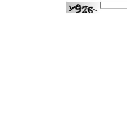
ارسال
 Attribution 4.0 International