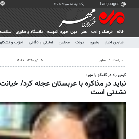
یکشنبه ۱۸ مرداد ۱۴۰۵
خانه
فرهنگ و ادب
هنر
دين، حوزه، انديشه
دانشگاه و فناوری
سلامت
عناوین اخبار
رهبری
دولت
مجلس
امنیتی و دفاعی
احزاب و تشکلها
سیاست
سایر
۱۵ تیر ۱۳۹۰، ۱۶:۵۷
کرمی راد در گفتگو با مهر:
نباید در مذاکره با عربستان عجله کرد/ خیا
نشدنی است