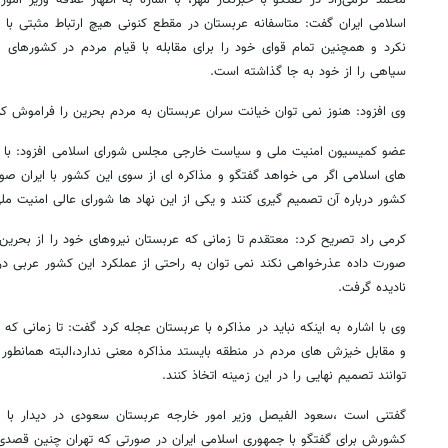
محمد کرمی‌راد در گفتگو با خبرنگار مهر، با اشاره به اظهار علاقه وزیر امو
اسلامی ایران گفت: متاسفانه عربستان در مقطع کنونی هیچ ارتباط مثبتی با
نکرد و همچنین تمام قوای خود را برای مقابله با قیام مردم در کشورهای 
سیاهی را از خود به جا گذاشته است.
وی افزود: هنوز نمی توان خیانت سران عربستان به مردم بحرین را فراموش کر
عضو کمیسیون امنیت ملی و سیاست خارجی مجلس شورای اسلامی افزود: با ت
های اسلامی اگر می خواهد گفتگو و مذاکره ای از سوی این کشور با ایران صورت
کشور درباره آن تصمیم گیری کنند و یکی از این نهاد ها شورای عالی امنیت م
روزنامه‌های صبح یکشنبه ۱۸ مرداد ۱۴۰۵
روزنام
کرمی راد تصریح کرد: معتقدم تا زمانی که عربستان نیروهای خود را از بحرین 
صورت داده عذرخواهی نکند نمی توان به راحتی از عملکرد این کشور عربی در 
نادیده گرفت.
وی با اشاره به اینکه نباید در مذاکره با عربستان عجله کرد گفت: تا زمانی ک
و مقابل خیزش های مردم در منطقه بایستد مذاکره معنی ندارد،البته همانطور 
توانند تصمیم نهایی را در این زمینه اتخاذ کنند.
گفتنی است ،سعود الفیصل وزیر امور خارجه عربستان سعودی در دیدار با 
کشورش برای گفتگو با جمهوری اسلامی ایران در صورتی که تهران چنین قصدی د