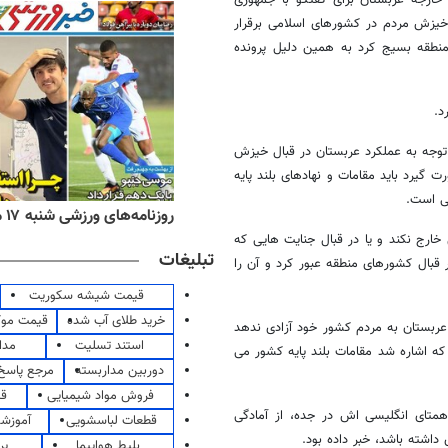
ر خارجه عربستان برای گفتگو با جمهوری
 خیزش مردم در کشورهای اسلامی برقرار
منطقه بسیج کرد به همین دلیل پرونده
د.
وجه به عملکرد عربستان در قبال خیزش
 گیرد باید مقامات و نهادهای بلند پایه
لی است.
ه‌های اقتصادی شنبه ۱۷ مرداد ۱۴۰۵
روزنامه‌های ورزشی شنبه ۱۷ مرداد ۱۴۰۵
خارج نکند و یا در قبال جنایت هایی که
تبلیغات
قبال کشورهای منطقه عبور کرد و آن را
قیمت شیشه سکوریت
خرید طلای آب شده
قیمت مو
ه عربستان به مردم کشور خود آزادی ندهد
استند تسلیت
مدا
که اشاره شد مقامات بلند پایه کشور می
دوربین مداربسته
مرجع پاسخ 
فروش مواد شیمیایی
قی
همتای انگلیسی اش در جده، از آمادگی
قطعات لباسشویی
آموزشگ
اشته باشد، خبر داده بود.
بلیط هواپیما
پر