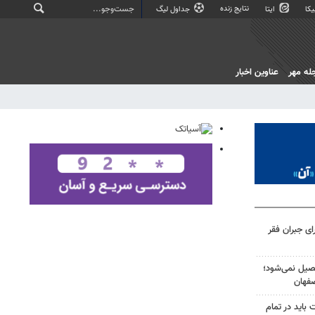
نتایج زنده
کا
ایتا
جداول لیگ
له مهر
عناوین اخبار
می» برای جبران فقر
صیل نمی‌شود؛
باید در تمام