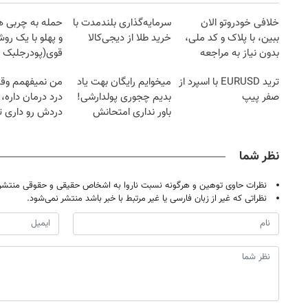
خلافی خودروتو الان
سرمایه‌گذاری بلندمدت با
حمله به چربی 
ببین، با پلاک و کد ملی،
خرید طلا از دیجی‌کالا
و پهلو با یک رو
بدون نیاز به مراجعه
قوی(پودرجلبک
حضوری
سبز45%تخفیف)
ترید EURUSD با اسپرد از
میخوایم رایگان بهت یاد
من نمیفهمم وقتی
صفر پیپ
بدیم چجوری پولدارشی!
درد درمان داره، 
باور نداری امتحانش
دردش رو داری 
مجانیه
میکنی؟❗
نظر شما
نظرات حاوی توهین و هرگونه نسبت ناروا به اشخاص حقیقی و حقوقی منتشر 
نظراتی که غیر از زبان فارسی یا غیر مرتبط با خبر باشد منتشر نمی‌شود.