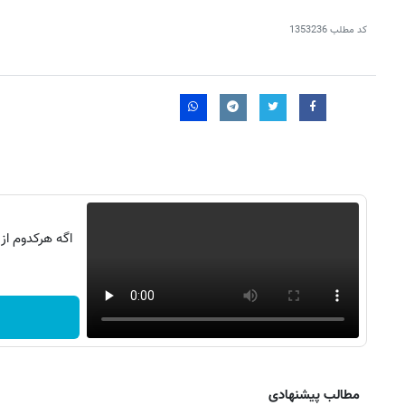
کد مطلب
1353236
اگه هرکدوم از
مطالب پیشنهادی