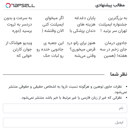
مطالب پیشنهادی
به بزرگترین
پایان دغدغه
اگر میخوای
به سرعت و بدون
جشنواره ایمپلنت
هزینه های
ایمپلنت کنی
دردسر به ثروت
تهران سر بزنید !
دندان پزشکی با
الان وقتشه |
برسید (دوره
| فقط ۲۵
پک سفید کننده
فقط با ۲۵
کاملا رایگان
جادوی درمان
هنوز برای زانو درد
این جعبه ی
ویدیو هولناک از
میلیون !
خانگی
میلیون تومان!!!
پولسازی)
جای زخم در سه
قرص میخوری؟
جادویی خنده رو
جوان کارتن
هفته! (همین
وقتی می‌شه
رو لبات حک
خوابی که
حالا رایگان
بدون عمل
میکنه
میلیاردر شد.
صحبت کنید)
درمانش کرد؟؟؟؟
خرید40%تخفیف
آموزش رایگان
نظر شما
نظرات حاوی توهین و هرگونه نسبت ناروا به اشخاص حقیقی و حقوقی منتشر
نمی‌شود.
نظراتی که غیر از زبان فارسی یا غیر مرتبط با خبر باشد منتشر نمی‌شود.