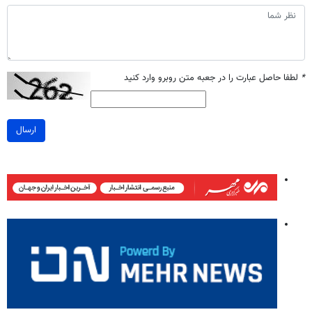
*
لطفا حاصل عبارت را در جعبه متن روبرو وارد کنید
ارسال