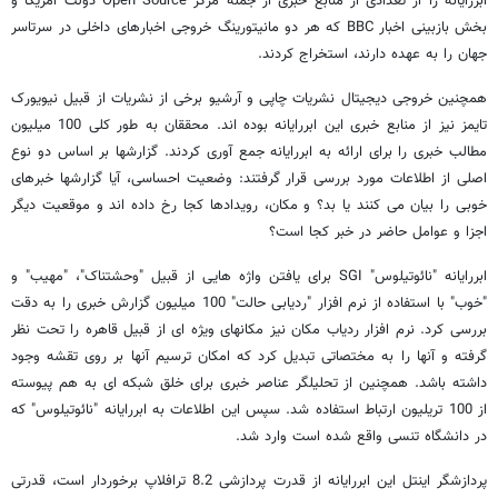
ابررایانه را از تعدادی از منابع خبری از جمله مرکز Open Source دولت آمریکا و
بخش بازبینی اخبار BBC که هر دو مانیتورینگ خروجی اخبارهای داخلی در سرتاسر
جهان را به عهده دارند، استخراج کردند.
همچنین خروجی دیجیتال نشریات چاپی و آرشیو برخی از نشریات از قبیل نیویورک
تایمز نیز از منابع خبری این ابررایانه بوده اند. محققان به طور کلی 100 میلیون
مطالب خبری را برای ارائه به ابررایانه جمع آوری کردند. گزارشها بر اساس دو نوع
اصلی از اطلاعات مورد بررسی قرار گرفتند: وضعیت احساسی، آیا گزارشها خبرهای
خوبی را بیان می کنند یا بد؟ و مکان، رویدادها کجا رخ داده اند و موقعیت دیگر
اجزا و عوامل حاضر در خبر کجا است؟
ابررایانه "نائوتیلوس" SGI برای یافتن واژه هایی از قبیل "وحشتناک"، "مهیب" و
"خوب" با استفاده از نرم افزار "ردیابی حالت" 100 میلیون گزارش خبری را به دقت
بررسی کرد. نرم افزار ردیاب مکان نیز مکانهای ویژه ای از قبیل قاهره را تحت نظر
گرفته و آنها را به مختصاتی تبدیل کرد که امکان ترسیم آنها بر روی تقشه وجود
داشته باشد. همچنین از تحلیلگر عناصر خبری برای خلق شبکه ای به هم پیوسته
از 100 تریلیون ارتباط استفاده شد. سپس این اطلاعات به ابررایانه "نائوتیلوس" که
در دانشگاه تنسی واقع شده است وارد شد.
پردازشگر اینتل این ابررایانه از قدرت پردازشی 8.2 ترافلاپ برخوردار است، قدرتی