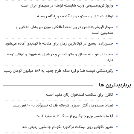
واروژ کریم‌مسیحی وارث شایسته ارامنه در سینمای ایران است
توافق دمشق و مسکو درباره آینده دو پایگاه روسیه
سردار قریشی:دشمن در پی اختلاف‌افکنی میان نیروهای انقلابی و
متدینین است
حسن‌زاده: بسیج در کوتاه‌ترین زمان برای مقابله با تهدیدی آماده می‌شود
سینما در غرب به منطق و ماتریالیسم و در شرق به شهود و عرفان توجه
دارد
رکوردشکنی قیمت طلا و ارز؛ سکه طرح جدید به ۱۸۶ میلیون تومان رسید
پربازدیدترین ها
کلاژن برای سلامت استخوان زنان مفید است
تعداد مصدومان آتش سوزی کارخانه فندک نصیرآباد به ۱۰ نفر رسید
آیا ماءالشعیر برای جلوگیری از سنگ کلیه مفید است
تغییر ناگهانی روی نیمکت تراکتور؛ نکونام جانشین ربیعی شد