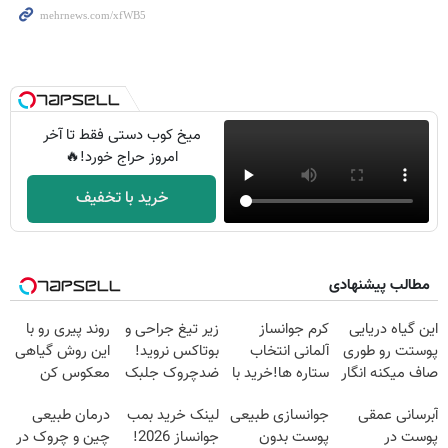
میخ کوب دستی فقط تا آخر
امروز حراج خورد!🔥
خرید با تخفیف
مطالب پیشنهادی
این گیاه دریایی
کرم جوانساز
زیر تیغ جراحی و
روند پیری رو با
پوستت رو طوری
آلمانی انتخاب
بوتاکس نروید!
این روش گیاهی
صاف میکنه انگار
ستاره ها!خرید با
ضدچروک جلبک
معکوس کن
20سال جوون
تخفیف
با40%تخفیف
آبرسانی عمقی
جوانسازی طبیعی
لینک خرید بمب
درمان طبیعی
شدی🔥
پوست در
پوست بدون
جوانساز 2026!
چین و چروک در