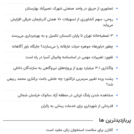
تصاویری از حریق در واحد صنعتی شهرک نصیرآباد بهارستان
روحی: سهم کشاورزی از تسهیلات ۷۰ همتی آذربایجان شرقی افزایش
می‌یابد
۳ ﺗﺼﻔﻴﻪ‌ﺧﺎﻧﻪ‌ تهران تا پایان تابستان تکمیل و به بهره‌برداری می‌رسند
چطور «باورها» جوهره حیات عارفانه را می‌سازند؟ جایگاه باور آگاهانه
تقوی: تغییرات مهمی در اساسنامه والیبال آسیا در راه است
واگذاری ۳.۱ میلیارد یورو از پروژه‌های نیروگاهی به سازندگان داخلی
پشت پرده تغییر سرمربی تراکتور؛ چه عاملی باعث برکناری محمد ربیعی
شد؟
مشاهده شدن پلنگ ایرانی در منطقه آزاد سالوک خراسان شمالی
قدردانی از شهرداری برای خدمات رسانی به زائران
پربازدیدترین ها
کلاژن برای سلامت استخوان زنان مفید است