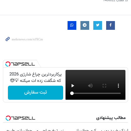
کد مطلب
1406022
پرکاربردترین چراغ شارژی 2026
که شگفت زده ات میکنه 💡😍
ثبت سفارش
مطالب پیشنهادی
لینک خرید بمب
کرم جوانساز
زیر تیغ جراحی و
جوانسازی طبیعی