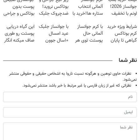
جوانساز 2026!
آلمانی انتخاب
بوتاکس نروید!
پوست بدون
اونم با تخفیف
ستاره ها!خرید با
ضدچروک جلبک
بوتاکس و جراحی
ویژه
تخفیف
با40%تخفیف
😳! خرید با
شرایط ویژه خرید
با کرم جوانساز
با جوانساز جلبک
این گیاه دریایی
تخفیف ویژه
کرم بوتاکس
آلمانی حال
عید امسال
پوستت رو طوری
گیاهی تا پایان
پوستت توی هر
۱۰سال جوون
صاف میکنه انگار
امشب!
فصلی
تری
20سال جوون
خوبه۴۵٪تخفیف
شدی🔥
نظر شما
نظرات حاوی توهین و هرگونه نسبت ناروا به اشخاص حقیقی و حقوقی منتشر
نمی‌شود.
نظراتی که غیر از زبان فارسی یا غیر مرتبط با خبر باشد منتشر نمی‌شود.