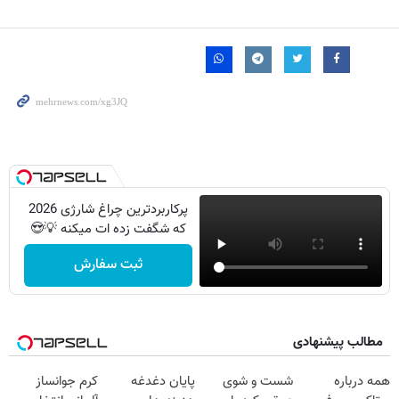
پرکاربردترین چراغ شارژی 2026
که شگفت زده ات میکنه 💡😍
ثبت سفارش
مطالب پیشنهادی
همه درباره
شست و شوی
پایان دغدغه
کرم جوانساز