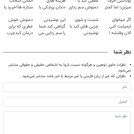
بوتاکس حرف
عمقی کبد با
هزینه های
آلمانی انتخاب
میزنن؛ اما کمتر
دمنوش سم زدای
دندان پزشکی با
ستاره ها!خرید با
کسی این راه رو
گیاهی
پک سفید کننده
تخفیف
اگر میخوای
شست و شوی
این نوشیدنی
دمنوش خوش
میشناسه.
خانگی
ایمپلنت کنی
چربی های کبد با
گیاهی کبد شما
عطری که برای
الان وقتشه |
نوشیدنی
را سم زدایی می
درمان کبدچرب
فقط با ۲۵
گیاهی(55%تخفیف)
کند (با ضمانت
معجزه میکنه
میلیون تومان!!!
مرجوعی)
نظر شما
نظرات حاوی توهین و هرگونه نسبت ناروا به اشخاص حقیقی و حقوقی منتشر
نمی‌شود.
نظراتی که غیر از زبان فارسی یا غیر مرتبط با خبر باشد منتشر نمی‌شود.