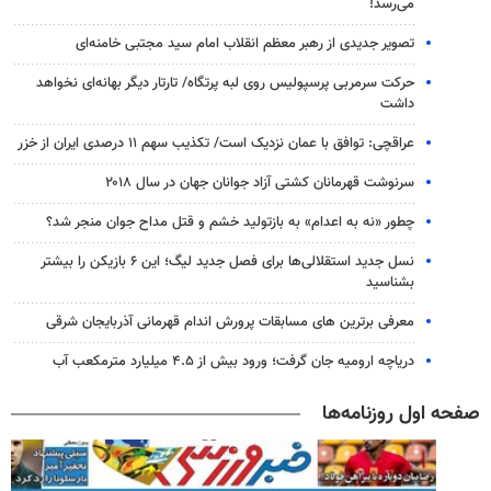
می‌رسد!
تصویر جدیدی از رهبر معظم انقلاب امام سید مجتبی خامنه‌ای
حرکت سرمربی پرسپولیس روی لبه پرتگاه/ تارتار دیگر بهانه‌ای نخواهد
داشت
عراقچی: توافق با عمان نزدیک است/ تکذیب سهم ۱۱ درصدی ایران از خزر
سرنوشت قهرمانان کشتی آزاد جوانان جهان در سال ۲۰۱۸
چطور «نه به اعدام» به بازتولید خشم و قتل مداح جوان منجر شد؟
نسل جدید استقلالی‌ها برای فصل جدید لیگ؛ این ۶ بازیکن را بیشتر
بشناسید
معرفی برترین های مسابقات پرورش اندام قهرمانی آذربایجان شرقی
دریاچه ارومیه جان گرفت؛ ورود بیش از ۴.۵ میلیارد مترمکعب آب
صفحه اول روزنامه‌ها