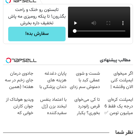
تابستون رو خنک و راحت
بگذرون! تا پنکه رومیزی مه پاش
تخفیف داره بخرش
سفارش بده!
مطالب پیشنهادی
اگر میخوای
شست و شوی
پایان دغدغه
جادوی درمان
ایمپلنت کنی
عمقی کبد با
هزینه های
جای زخم در سه
الان وقتشه |
دمنوش سم زدای
دندان پزشکی با
هفته! (همین
فقط با ۲۵
گیاهی
پک سفید کننده
حالا رایگان
ایمپلنت کره‌ای
تا کی می‌خوای
با اعتماد بنفس
ویدیو هولناک از
میلیون تومان!!!
خانگی
صحبت کنید)
درجه یک فقط 6
قرص زانودرد
لبخند بزن (ژل
جوان کارتن
میلیون تومن ✅
بخوری؟ یکبار
سفیدکننده
خوابی که
اصولی درمانش
دندان40%تخفیف)
میلیاردر شد.
کن
آموزش رایگان
نظر شما