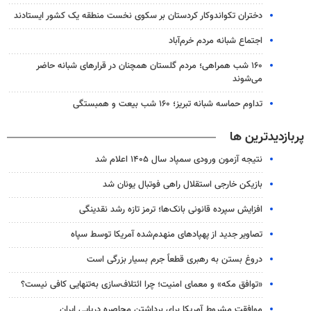
دختران تکواندوکار کردستان بر سکوی نخست منطقه یک کشور ایستادند
اجتماع شبانه مردم خرم‌آباد
۱۶۰ شب همراهی؛ مردم گلستان همچنان در قرارهای شبانه حاضر
می‌شوند
تداوم حماسه شبانه تبریز؛ ۱۶۰ شب بیعت و همبستگی
پربازدیدترین ها
نتیجه آزمون ورودی سمپاد سال ۱۴۰۵ اعلام شد
بازیکن خارجی استقلال راهی فوتبال یونان شد
افزایش سپرده قانونی بانک‌ها؛ ترمز تازه رشد نقدینگی
تصاویر جدید از پهپادهای منهدم‌شده آمریکا توسط سپاه
دروغ بستن به رهبری قطعاً جرم بسیار بزرگی است
«توافق مکه» و معمای امنیت؛ چرا ائتلاف‌سازی به‌تنهایی کافی نیست؟
موافقت مشروط آمریکا برای برداشتن محاصره دریایی ایران