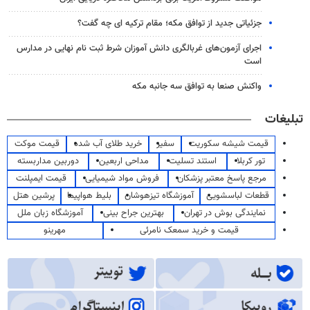
جزئیاتی جدید از توافق مکه؛ مقام ترکیه ای چه گفت؟
اجرای آزمون‌های غربالگری دانش آموزان شرط ثبت نام نهایی در مدارس
است
واکنش صنعا به توافق سه جانبه مکه
تبلیغات
قیمت شیشه سکوریت
سفیر
خرید طلای آب شده
قیمت موکت
تور کربلا
استند تسلیت
مداحی اربعین
دوربین مداربسته
مرجع پاسخ معتبر پزشکان
فروش مواد شیمیایی
قیمت ایمپلنت
قطعات لباسشویی
آموزشگاه تیزهوشان
بلیط هواپیما
پرشین هتل
نمایندگی بوش در تهران
بهترین جراح بینی
آموزشگاه زبان ملل
قیمت و خرید سمعک نامرئی
مهرینو