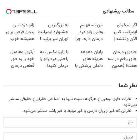
مطالب پیشنهادی
اگر میخوای
من نمیفهمم
به بزرگترین
زانو دردت رو
ایمپلنت کنی
وقتی زانو درد
جشنواره ایمپلنت
بدون قرص برای
الان وقتشه |
درمان داره، چرا
تهران سر بزنید !
همیشه خوب
فقط با ۲۵
دردش رو داری
| فقط ۲۵
کن! (قدم اول،
جادوی درمان
پایان دغدغه
با زاپیامکس، به
آرتروز مفاصل
میلیون تومان!!!
تحمل میکنی؟❗
میلیون !
پرسش‌نامه)
جای زخم در سه
هزینه های
راحتی درد زانو را
خود را به طور
هفته! (همین
دندان پزشکی با
درمان کنید!
قطعی درمان
حالا رایگان
پک سفید کننده
کنید!
صحبت کنید)
خانگی
◂پرسش‌نامه▸
نظر شما
نظرات حاوی توهین و هرگونه نسبت ناروا به اشخاص حقیقی و حقوقی منتشر
نمی‌شود.
نظراتی که غیر از زبان فارسی یا غیر مرتبط با خبر باشد منتشر نمی‌شود.