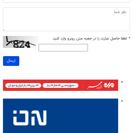
*
لطفا حاصل عبارت را در جعبه متن روبرو وارد کنید
ارسال