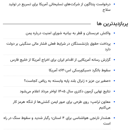
درخواست پنتاگون از شرکت‌های تسلیحاتی آمریکا برای تسریع در تولید
سلاح
پربازدیدترین ها
واکنش عربستان و قطر به بیانیه شورای امنیت درباره یمن
پرداخت حقوق بازنشستگان در شرایط فعلی فشار مالی سنگینی بر دولت
دارد
گزارش رسانه آمریکایی از اقدام ایران برای اخراج آمریکا از خلیج فارس
سقوط بالگرد «سیکورسکی اس-۶۴» آمریکا
«صغیر بن عزیز » ژنرال بلند پایه وابسته به ریاض کجاست؟
نتایج نهایی آزمون دکتری سال ۱۴۰۵ اواخر مرداد اعلام می‌شود
معاون ترامپ: روی طرحی برای عبور ایمن کشتی‌ها از تنگه هرمز کار
می‌کنیم
هشدار نارنجی هواشناسی برای ۴ استان؛ رگبار شدید و سقوط سنگ در راه
است