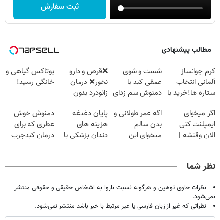
ثبت سفارش
مطالب پیشنهادی
کرم جوانساز
شست و شوی
❌قرص‌ و دارو
بوتاکس گیاهی و
آلمانی انتخاب
عمقی کبد با
نخور❌ درمان
خانگی رسید!
ستاره ها!خرید با
دمنوش سم زدای
زانودرد بدون
تخفیف
گیاهی
قرص
اگر میخوای
اگه عمر طولانی و
پایان دغدغه
دمنوش خوش
ایمپلنت کنی
بدن سالم
هزینه های
عطری که برای
الان وقتشه |
میخوای این
دندان پزشکی با
درمان کبدچرب
فقط با ۲۵
نوشیدنی رو با
پک سفید کننده
معجزه میکنه
میلیون تومان!!!
تخفیف بخر
خانگی
نظر شما
نظرات حاوی توهین و هرگونه نسبت ناروا به اشخاص حقیقی و حقوقی منتشر
نمی‌شود.
نظراتی که غیر از زبان فارسی یا غیر مرتبط با خبر باشد منتشر نمی‌شود.