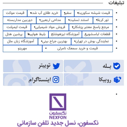
تبلیغات
قیمت شیشه سکوریت
سفیر
خرید طلای آب شده
قیمت موکت
تور کربلا
استند تسلیت
مداحی اربعین
دوربین مداربسته
مرجع پاسخ معتبر پزشکان
فروش مواد شیمیایی
قیمت ایمپلنت
قطعات لباسشویی
آموزشگاه تیزهوشان
بلیط هواپیما
پرشین هتل
نمایندگی بوش در تهران
بهترین جراح بینی
آموزشگاه زبان ملل
قیمت و خرید سمعک نامرئی
مهرینو