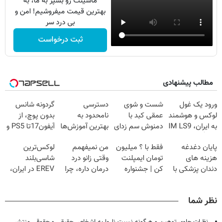
ماشینت رو بسپر به ما، به
بهترین قیمت میفروشیم! امن و
بی درد سر
ثبت درخواست
مطالب پیشنهادی
ورود یک غول
شست و شوی
دسترسی
گردونه شانس
لوکس و هوشمند
عمقی کبد با
نامحدود به
بدون پوچ، از
به ایران، IM LS9
دمنوش سم زدای
بهترین آموزش‌ها
آیفون17تا PS5 و
رسماً رونمایی شد
گیاهی
تا روز کنکور
طلای دیجیتال و
پایان دغدغه
فقط با ؟ میلیون
من نمیفهمم
لوکس‌ترین
دلار🔥
هزینه های
تومان ایمپلنت
وقتی زانو درد
شاسی‌بلند
دندان پزشکی با
کن | جشنواره
درمان داره، چرا
EREV در ایران،
پک سفید کننده
تموم نشه !!!
دردش رو داری
توسط نیکا موتور
خانگی
تحمل میکنی؟❗
رونمایی شد!
نظر شما
نظرات حاوی توهین و هرگونه نسبت ناروا به اشخاص حقیقی و حقوقی منتشر