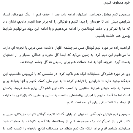
خود معطوف کنیم.
سرمربی تیم فوتبال ذوب‌آهن اصفهان ادامه داد: بعد از حذف تیم از لیگ قهرمانان آسیا،
شرایطی پیش آمد تا خودمان را پیدا کنیم و فوتبالی را که برابر صبا انجام دادیم، نشان داد
که ما با تمرکز و با دقت فوتبالمان را ادامه می‌دهیم و با ادامه این روند می‌توانیم شرایط
بهتری هم داشته باشیم.
ابراهیم‌زاده در مورد تیم فوتبال مس سرچشمه اظهار داشت: مس مربی با تجربه ای دارد.
ما می‌دانیم این تیم فردا به زمین می‌آید که ابتدا گل نخورد و حداقل امتیاز را از اصفهان
بدست آورد، هرچند آنها به ضد حملات هم برای رسیدن به گل چشم دوخته‌اند.
وی در مورد فشردگی مسابقات لیگ هم تاکید کرد: در نشستی که با کی‌‎روش داشتیم، این
دیدگاه وجود دارد تا شرایطی را فراهم کرده تا به تیم ملی کمک کنیم و آنها بتوانند برای
صعود به جام جهانی شرایط مطلوبی را کسب کند، این فشردگی برای همه تیم‌ها یکسان
است اما ما قصد داریم با اجرای برنامه‌های مناسب بدنسازی و هنری که بازیکنان ما دارند،
از ایجاد مشکلات بدنی برای آنها ممانعت کنیم.
سرمربی تیم فوتبال ذوب‌آهن اصفهان در پایان گفت: نتیجه گرفتن تنها به بازیکنان، مربی و
کادر فنی باز نمی‌گردد، یک مجموعه اعم از رسانه‌ها، باشگاه و کارخانه با حمایت خود
می‌‎توانند شرایط لازم برای اینکه یک تیم بتواند در مسابقات نتایج دلخواه را کسب کند، را