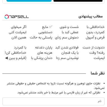
مطالب پیشنهادی
خداحافظی با
شست و شوی
✅ مایع
اگر میخوای
کمردرد، بدون
عمقی کبد با
دستشویی
ایمپلنت کنی
قرص و آمپول
دمنوش سم زدای
پاستلی به حالت
همین الان
گیاهی
کرمی | اَوه
وقتشه | فقط با
دندونت از دست
فولادی شدن کبد
پایان دغدغه
با کمردرد
۲۵ میلیون
رفته؟ وقت
با یک فنجان
هزینه های
خداحافظی کن!
تومان!!!
ایمپلنت
نوشیدنی سم زدا
دندان پزشکی با
(فیلم و ببین ◀
دیجیتاله
پک سفید کننده
پرسش‌نامه رو
خانگی
پرکن)
نظر شما
نظرات حاوی توهین و هرگونه نسبت ناروا به اشخاص حقیقی و حقوقی منتشر
نمی‌شود.
نظراتی که غیر از زبان فارسی یا غیر مرتبط با خبر باشد منتشر نمی‌شود.