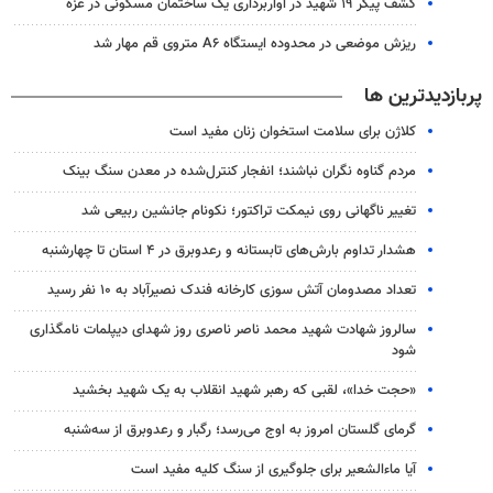
کشف پیکر ۱۹ شهید در آواربرداری یک ساختمان مسکونی در غزه
ریزش موضعی در محدوده ایستگاه A۶ متروی قم مهار شد
پربازدیدترین ها
کلاژن برای سلامت استخوان زنان مفید است
مردم گناوه نگران نباشند؛ انفجار کنترل‌شده در معدن سنگ بینک
تغییر ناگهانی روی نیمکت تراکتور؛ نکونام جانشین ربیعی شد
هشدار تداوم بارش‌های تابستانه و رعدوبرق در ۴ استان تا چهارشنبه
تعداد مصدومان آتش سوزی کارخانه فندک نصیرآباد به ۱۰ نفر رسید
سالروز شهادت شهید محمد ناصر ناصری روز شهدای دیپلمات نامگذاری
شود
«حجت خدا»، لقبی که رهبر شهید انقلاب به یک شهید بخشید
گرمای گلستان امروز به اوج می‌رسد؛ رگبار و رعدوبرق از سه‌شنبه
آیا ماءالشعیر برای جلوگیری از سنگ کلیه مفید است