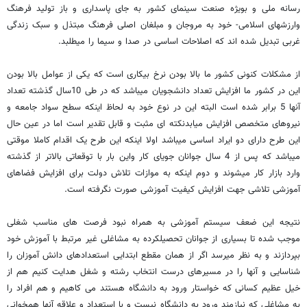
رسانه ملی و بویژه صنعت سینمای کشور به جای پاسداری و باز تولید فرهنگ
وارزشهای اسلامی- خود به مروجان و مبلغان اصلی فرهنگ مبتذل و سبک زندگی
غربی تبدیل شده اند که اصلاحات اساسی در صدا و سیما را میطلبد.
از مشکلات کنونی کشور ما بالا بودن نرخ بیکاری است که یکی از عوامل بالا بودن
این در کشور ما افزایش تعداد دانشجویان میباشد که در طی 10سال گذشته تعداد
آنها 5 برابر شده است البته این در نوع خود به لحاظ اینکه سطح سواد جامعه و
نیروهای متخصص افزایش میابدنکته ای مثبت و قابل تقدیر است اما در عین حال
این طرح دارای دو ایراد اساسی میباشد اولا اینکه این طرح یک اقدام کاملا موقتی
میباشد که پس از 4 سال جوانان جویای کار واین بار با توقعاتی بالاتر از گذشته
وارد بازار کار میشوند و دوم اینکه به موازات تلاش دولت برای افزایش فضاهای
آموزشی تلاشی جهت افزایش کیفیت آموزشی صورت نگرفته است.
نتیجه این ضعف سیستم آموزشی به همراه نبود فرصت های مناسب شغلی
موجب شده تا بسیاری از جوانان تحصیلکرده به مشاغلی غیر مرتبط با آموزش خود
بپردازند و به نظر میرسد اگر از همان مقطع ابتدایی استعدادهای دانش آموزان را
شناسایی و آنها را در مسیرهای درست انتخاب رشته و شغل هدایت کنیم هم از
خیل عظیم کسانی که خواستار ورود به دانشگاه هستند می کاهیم و هم افراد را
به مشاغلی که نیازمند ورود به دانشگاه نیست و با استعداد و علاقه آنها همخوانی