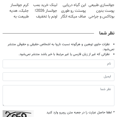
جوانسازی طبیعی
این گیاه دریایی
لینک خرید بمب
کرم جوانساز
40%تخفیف)
پوست بدون
پوستت رو طوری
جوانساز 2026!
جلبک، هدیه
بوتاکس و جراحی
صاف میکنه انگار
اونم با تخفیف
طبیعت به
😳! خرید با
20سال جوون
ویژه
شما(خرید با
تخفیف ویژه
شدی🔥
تخفیف ویژه)
نظر شما
نظرات حاوی توهین و هرگونه نسبت ناروا به اشخاص حقیقی و حقوقی منتشر
نمی‌شود.
نظراتی که غیر از زبان فارسی یا غیر مرتبط با خبر باشد منتشر نمی‌شود.
*
لطفا حاصل عبارت را در جعبه متن روبرو وارد کنید