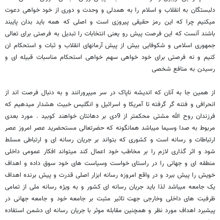
دلبستگان به انقلاب و اسلام را به همدلی و وحدت و دوری از خود خواهی دعوت
میکنیم چرا که این رمز حقیقی پیروزی است و اصلی که همه باید بدان پایبند
باشند آنست که این فرصت پیش رو یعنی انتخابات را تبدیل به فرصتی برای تعالی
جمهوری اسلامی و شکوفایی بیش از پیش آرمانهای انقلاب و ثبات و استحکام ان
کنیم و نه فرصتی برای خود خواهی سهم خواهی استحکام مناسبات قبیله ای و
رسیدن به منافع شخصی
از همین جا به آنان که اندیشه ناپاک در سر میپرورانند و به دنبال فرصت اند از
انحرافی و فتنه گر گرفته تا آمریکا و اسرائیل و انگلیس خبیث هشدار میدهیم که
فرزندان روح الله مشتی محکمتر از 9دی بر دهانتان خواهند کوبید . مورد بعدی
مربوط به صدا وسیما میباشد همانگونه که حضرتعالی مستحضرید عصر امروز عصر
ارتباطات و رسانه است و کشوری که بتواند بر جریان رسانه ای و ارتباطی مسلط
شود و اثر گذاری لازم را بر مخاطب خود اعمال کند میتواند افکار عمومی داخلی
منطقه ای و جهانی را در راستای خواست وسیاست های خود سوق داده و اهداف
خویش را پیش ببرد و در واقع امروزه رسانه ابزار اصلی قدرت و پیش برنده اهداف
یک جامعه میباشد لذا باید جریان رسانه ای کشور و به ویژه رسانه ملی از تمامی
ظرفیت های داخلی وخارجی جهت تاثیر مثبت بر جامعه خود و جامعه جهانی در
پیشبرد اهداف مورد نظر و همچنین مقابله موثر با جریان رسانه ای دشمن استفاده