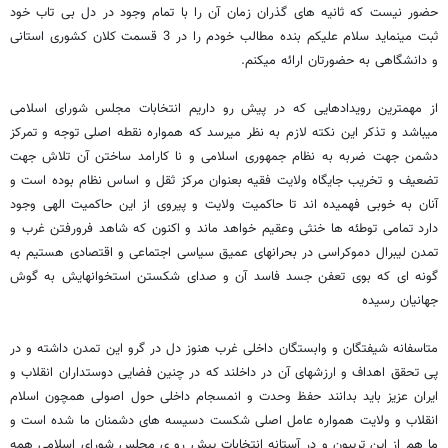
حضور نیست که ثانیه های گذران زمان آن را با تمام وجود در دل بی تاب خود
ثبت مینماید سلام علیکم بنده مطالب خودم را در 3 قسمت کلان کشوری استانی
و دانشگاهی به حضورتان ارائه میکنم.
از مهمترین رویدادهایی که در پیش رو داریم انتخابات مجلس شورای اسلامی
میباشد و تذکر این نکته لازم به نظر میرسد که همواره نقطه اصلی توجه و تمرکز
دشمن جهت ضربه به نظام جمهوری اسلامی و نا کارامد ساختن آن تلاش جهت
تضعیف و تخریب جایگاه ولایت فقیه بعنوان مرکز ثقل و اساس نظام بوده است و
آنان به خوبی فهمیده اند تا حاکمیت ولایت و پیروی از این حاکمیت الهی وجود
دارد تمامی توطئه ها خنثی وعقیم خواهد ماند و اکنون که شاهد فرورفتن غرب و
تمدن لیبرال دموکراسی در بحرانهای عمیق سیاسی اجتماعی و اقتصادی هستیم به
گونه ای که بوی تعفن جسد فاسد آن و صدای شکستن استخوانهایش به گوش
جهانیان رسیده
متاسفانه شیفتگان و وابستگان داخلی غرب هنوز دل در گرو این تمدن داشته و در
پی تحقق اهداف و ارزشهای آن در داخلند که در چنین فضایی دوستداران انقلاب و
ایران عزیز باید بدانند حفظ وحدت و انمسجام داخلی حول اصولی همچون اسلام
انقلاب و ولایت همواره عامل اصلی شکست دسیسه های دشمنان ما شده است و
ما هم از این تریبون و در آستانه انتخابات پیش رو ی مجلس شورای اسلامی همه