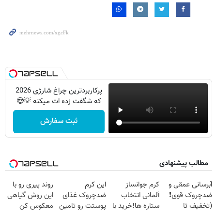
پرکاربردترین چراغ شارژی 2026
که شگفت زده ات میکنه 💡😍
ثبت سفارش
مطالب پیشنهادی
آبرسانی عمقی و
کرم جوانساز
این کرم
روند پیری رو با
ضدچروک قوی❗
آلمانی انتخاب
ضدچروک غذای
این روش گیاهی
(تخفیف تا
ستاره ها!خرید با
پوستت رو تامین
معکوس کن
امشب🔥)
تخفیف
میکنه (خرید با