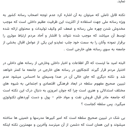
نماید.
نکته قابل تاملی که میتوان به آن اشاره کرد عدم توجه اصحاب رسانه کشور به
ویژه رسانه ملی جهت استفاده از اکثریت این ظرفیت عظیم داخلی است که موجب
مخدوش شدن چهره ملی رسانه و ضعف کم وکیف تولیدات و محتوای ارائه شده
توسط آن میباشد که موجب شده نتواند با اقشار و آحاد مردم ارتباط موثری را
برقرار نموده وآنان را به سمت خود جلب نمایدو این یکی از عوامل اقبال بخشی از
جامعه به سوی رسانه های خارجی است .
البته امید ما اینست که اگر اطلاعات و اخبار داخلی وخارجی از رسانه های داخلی در
اختیار مردم قرار گیرند کنجکاوی در رسانه های خارجی در جامعه ما کمتر خواهد
شد و نکته دیگری که جای خالی آن در صدا وسیمای ما احساس میشود عدم
تبیین صحیح مفهوم سلطه در ابعاد فرهنگی اقتصادی و اجتماعی به شیوه های
مختلف استدلالی و هنری است چرا که جوان امروزی به دنبال درک این نکته است
که جامعه مادر قبال فروش نفت و مواد خام – پول و دست آوردهای تکنولوژی
میگیرد. پس سلطه کجاست ؟
بی شک در تبیین صحیح سلطه است که امیر کبیرها مدرسها و خمینی ها ساخته
میشوند و این همان است که دشمن از آن میترسد وآخرین و مهمترین نکته اینکه