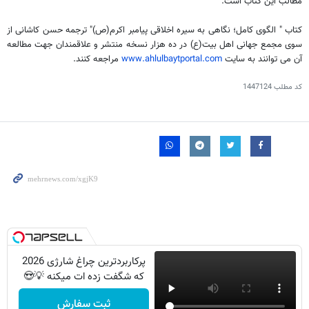
مطالب این کتاب است.
کتاب " الگوى کامل؛ نگاهى به سیره‌ اخلاقى پیامبر اکرم(ص)" ترجمه حسن کاشانی از
سوی مجمع جهانی اهل بیت(ع) در ده هزار نسخه منتشر و علاقمندان جهت مطالعه
آن می توانند به سایت
www.ahlulbaytportal.com
مراجعه کنند.
کد مطلب
1447124
پرکاربردترین چراغ شارژی 2026
که شگفت زده ات میکنه 💡😍
ثبت سفارش