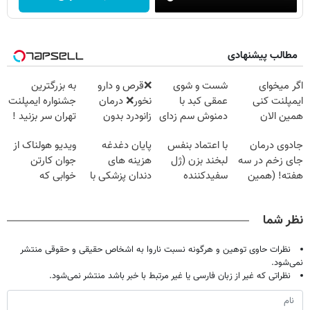
مطالب پیشنهادی
اگر میخوای
شست و شوی
❌قرص‌ و دارو
به بزرگترین
ایمپلنت کنی
عمقی کبد با
نخور❌ درمان
جشنواره ایمپلنت
همین الان
دمنوش سم زدای
زانودرد بدون
تهران سر بزنید !
وقتشه | فقط با
گیاهی
قرص
| فقط ۲۵
جادوی درمان
با اعتماد بنفس
پایان دغدغه
ویدیو هولناک از
۲۵ میلیون
میلیون !
جای زخم در سه
لبخند بزن (ژل
هزینه های
جوان کارتن
تومان!!!
هفته! (همین
سفیدکننده
دندان پزشکی با
خوابی که
حالا رایگان
دندان40%تخفیف)
پک سفید کننده
میلیاردر شد.
صحبت کنید)
خانگی
آموزش رایگان
نظر شما
نظرات حاوی توهین و هرگونه نسبت ناروا به اشخاص حقیقی و حقوقی منتشر
نمی‌شود.
نظراتی که غیر از زبان فارسی یا غیر مرتبط با خبر باشد منتشر نمی‌شود.