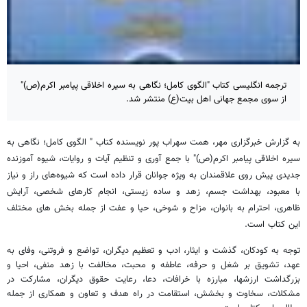
ترجمه انگلیسى کتاب "الگوى کامل؛ نگاهى به سیره‌ اخلاقى پیامبر اکرم(ص)"
از سوی مجمع جهانی اهل بیت(ع) منتشر شد.
به گزارش خبرگزاری مهر، همت سهراب پور نویسنده کتاب " الگوى کامل؛ نگاهى به
سیره‌ اخلاقى پیامبر اکرم(ص)" با جمع آوری و تنظیم آیات و روایات، شیوه‌ آموزنده
جدیدی پیش روی علاقمندان به ویژه جوانان قرار داده است که شیوه‌‌های راز و نیاز
با معبود، بهداشت جسم، زهد و ساده زیستی، انجام کارهای شخصی، آرایش
ظاهری، احترام به بانوان، مزاح و شوخی، حیا و عفت از جمله بخش های مختلف
این کتاب است.
توجه به کودکان، گذشت و ایثار،‌ ادب و تعظیم دیگران، تواضع و فروتنی، وفای به
عهد، تشویق بر شغل و حرفه، عاطفه و محبت، مخالفت با زهد منفی، احیا و
بزرگداشت ارزشها، مبارزه با خرافات، دعا، رعایت حقوق دیگران، مشارکت در
مشکلات، سخاوت و بخشش، استقامت در راه هدف و تعاون و همکاری از جمله