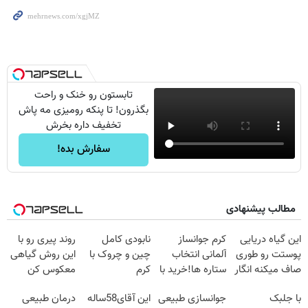
تابستون رو خنک و راحت
بگذرون! تا پنکه رومیزی مه پاش
تخفیف داره بخرش
سفارش بده!
مطالب پیشنهادی
این گیاه دریایی
کرم جوانساز
نابودی کامل
روند پیری رو با
پوستت رو طوری
آلمانی انتخاب
چین و چروک با
این روش گیاهی
صاف میکنه انگار
ستاره ها!خرید با
کرم
معکوس کن
20سال جوون
تخفیف
آلمانی۴۰٪تخفیف
با جلبک
جوانسازی طبیعی
این آقای58ساله
درمان طبیعی
شدی🔥