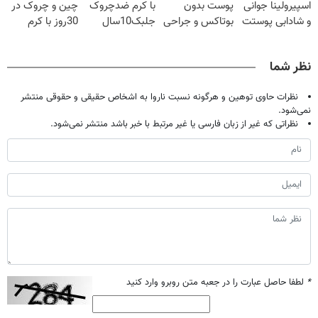
اسپیرولینا جوانی
پوست بدون
با کرم ضدچروک
چین و چروک در
و شادابی پوستت
بوتاکس و جراحی
جلبک10سال
30روز با کرم
تضمینه50%تخفیف
😳! خرید با
جوان
جوانساز
تخفیف ویژه
شد(سفارش با
آلمانی(45%تخفیف)
نظر شما
تخفیف)
نظرات حاوی توهین و هرگونه نسبت ناروا به اشخاص حقیقی و حقوقی منتشر
نمی‌شود.
نظراتی که غیر از زبان فارسی یا غیر مرتبط با خبر باشد منتشر نمی‌شود.
*
لطفا حاصل عبارت را در جعبه متن روبرو وارد کنید