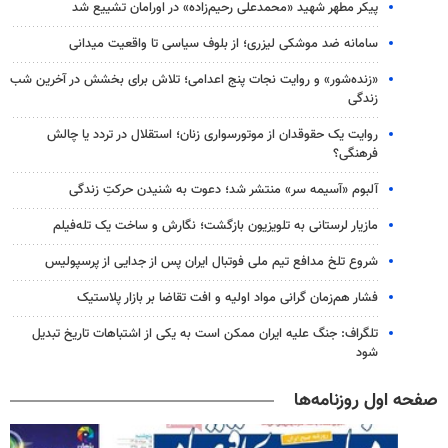
پیکر مطهر شهید «محمدعلی رحیم‌زاده» در اورامان تشییع شد
سامانه ضد موشکی لیزری؛ از بلوف سیاسی تا واقعیت میدانی
«زنده‌شور» و روایت نجات پنج اعدامی؛ تلاش برای بخشش در آخرین شب
زندگی
روایت یک حقوقدان از موتورسواری زنان؛ استقلال در تردد یا چالش
فرهنگی؟
آلبوم «آسیمه سر» منتشر شد؛ دعوت به شنیدن حرکتِ زندگی
مازیار لرستانی به تلویزیون بازگشت؛ نگارش و ساخت یک تله‌فیلم
شروع تلخ مدافع تیم ملی فوتبال ایران پس از جدایی از پرسپولیس
فشار هم‌زمان گرانی مواد اولیه و افت تقاضا بر بازار پلاستیک
تلگراف: جنگ علیه ایران ممکن است به یکی از اشتباهات تاریخ تبدیل
شود
صفحه اول روزنامه‌ها