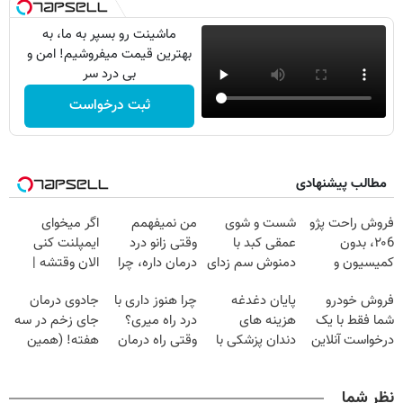
ماشینت رو بسپر به ما، به
بهترین قیمت میفروشیم! امن و
بی درد سر
ثبت درخواست
مطالب پیشنهادی
فروش راحت پژو
شست و شوی
من نمیفهمم
اگر میخوای
۲۰6، بدون
عمقی کبد با
وقتی زانو درد
ایمپلنت کنی
کمیسیون و
دمنوش سم زدای
درمان داره، چرا
الان وقتشه |
دردسر
گیاهی
دردش رو داری
فقط با ۲۵
فروش خودرو
پایان دغدغه
چرا هنوز داری با
جادوی درمان
تحمل میکنی؟❗
میلیون تومان!!!
شما فقط با یک
هزینه های
درد راه میری؟
جای زخم در سه
درخواست آنلاین
دندان پزشکی با
وقتی راه درمان
هفته! (همین
✔
پک سفید کننده
جلو پاته!
حالا رایگان
خانگی
صحبت کنید)
نظر شما