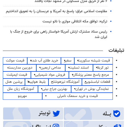
۶ نفر از حریق منزل مسکونی در مشهد نجات یافتند
مقاومت اسلامی عراق: پاسخ به آمریکا و عربستان را به تعویق انداختیم
ترکیه: توافق مکه ائتلافی موازی با ناتو نیست
رئیس ستاد مشترک ارتش آمریکا خواستار راهی برای خروج از جنگ با
ایران شد
تبلیغات
قیمت شیشه سکوریت
سفیر
خرید طلای آب شده
قیمت موکت
تور کربلا
استند تسلیت
مداحی اربعین
دوربین مداربسته
مرجع پاسخ معتبر پزشکان
فروش مواد شیمیایی
قیمت ایمپلنت
قطعات لباسشویی
آموزشگاه تیزهوشان
بلیط هواپیما
پرشین هتل
نمایندگی بوش در تهران
بهترین جراح بینی
آموزشگاه زبان ملل
قیمت و خرید سمعک نامرئی
مهرینو