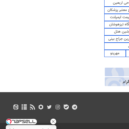
حی اربعین
معتبر پزشکان
مت ایمپلنت
اه تیزهوشان
شین هتل
رین جراح بینی
مهرینو