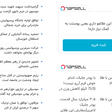
گرامیداشت سپهبد شهید سیدعب
موسوی در حرم بانوی کرامت برگ
توافق اولیه باشگاه پرسپولیس 
 این علائمو داری یعنی پوستت به
مازندرانی برای خرید جنجالی
کمک نیاز داره!
تمجید رسانه آلبانیایی از عملکر
استقلال خوزستان
ثبت خرید
حرکت سرمربی پرسپولیس روی لبه
دیگر بهانه‌ای نخواهد داشت
تصویر جدیدی از رهبر معظم انق
مجتبی خامنه‌ای
رژیم صهیونیستی در قتل مداح 
ن با طلا
با پودر جلبک، اندام
ایجاد وحشت در جامعه است
ا
خوش فرم آرزو نیست!
(3تا7 کیلو کاهش وزن در
موسیقی در ترازوی حق/رهبر شهی
و حرام بودن موسیقی چه گفتن
یک ماه)
ن با طلا
۳.۵ میلیارد سال قدمت،
عراقچی: توافق با عمان نزدیک
پودر جلبک
سهم ۱۱ درصدی ایران از خزر
لاغری(سفارش این طلای