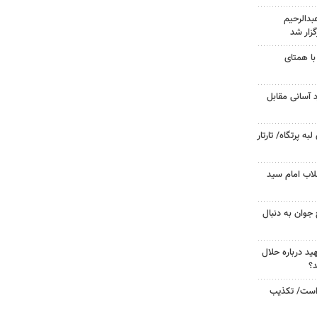
دالرحیم
زار شد
با همتای
د آسانی مقابل
 پرتگاه/ تارتار
لاب امام سید
جوان به دنبال
د درباره حلال
د؟
 است/ تکذیب