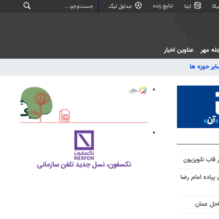
نتایج زنده
کا
ایتا
جداول لیگ
له مهر
عناوین اخبار
ایر حوزه ها
 قاب تلویزیون
 پیاده امام رضا
احل عمان