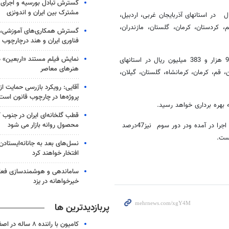
گسترش تبادل بورسیه و اجرای 
مشترک بین ایران و اندونزی
اب با سرمایه گذاری 259 هزار و 914 میلیون ریال در استانهای آذربایجان غربی، اردبیل،
 کردستان، کرمان، گلستان، مازندران،
گسترش همکاری‌های آموزشی، 
فناوری ایران و هند درچارچوب
نمایش فیلم مستند «اربعین» د
همچنین 14 شبکه آب و تجهیز چاه و منبع آب و پمپاژ با سرمایه گذاری 93 هزار و 383 میلیون ریال در استانهای
هنرهای معاصر
قم، کرمان، کرمانشاه، گلستان، گیلان،
آقایی: رویکرد بازرسی حمایت ا
پروژه‌ها در چارچوب قانون است
محصول روانه بازار می شود
مصوبات سفرهای استانی هیئت دولت در دور اول 97 و دور دوم 85 درصد به اجرا در آمده ودر دور سوم نیز47درصد
ست.
نسل‌های بعد به جانانه‌ایستاد
افتخار خواهند کرد
ساماندهی و هوشمندسازی فعا
خیرخواهانه در یزد
پربازدیدترین ها
کامیون با راننده ۸ ساله در اصفهان توقیف شد