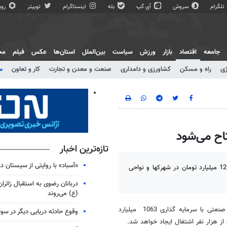
تلگرام
سروش
آی گپ
بله
اینستاگرام
توییتر
روبی
جامعه
اقتصاد
بازار
ورزش
سیاست
بین‌الملل
استان‌ها
عکس
فیلم
مج
ژی
راه و مسکن
کشاورزی و دامداری
صنعت و معدن و تجارت
کار و تعاون
س
تازه‌ترین اخبار
«آسباد» با روایتی از سیستان در
در ایام الله دهه مبارک فجر امسال 303 پروژه عمرانی با اعتباری بالغ بر 125 میلیارد تومان در شهرکها و نواحی
دربانان رضوی به استقبال زائران
(ع) می‌روند
به گزارش خبرگزاری مهر، به مناسبت سی و سومین بهار انقلاب، 296 واحد صنعتی با سرمایه گذاری 1063 میلیارد
وقوع حادثه دریایی دیگر در سو
ز هزار نفر اشتغال ایجاد خواهد شد.