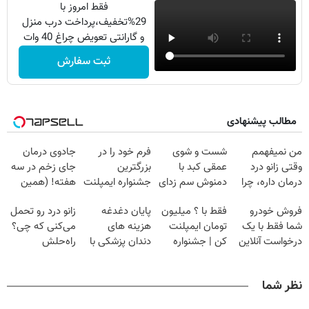
فقط امروز با
29%تخفیف،پرداخت درب منزل
و گارانتی تعویض چراغ 40 وات
بخر
ثبت سفارش
مطالب پیشنهادی
من نمیفهمم
شست و شوی
فرم خود را در
جادوی درمان
وقتی زانو درد
عمقی کبد با
بزرگترین
جای زخم در سه
درمان داره، چرا
دمنوش سم زدای
جشنواره ایمپلنت
هفته! (همین
دردش رو داری
گیاهی
تهران پر کنید ! |
حالا رایگان
فروش خودرو
فقط با ؟ میلیون
پایان دغدغه
زانو درد رو تحمل
تحمل میکنی؟❗
فقط ۲۵ میلیون
صحبت کنید)
شما فقط با یک
تومان ایمپلنت
هزینه های
می‌کنی که چی؟
درخواست آنلاین
کن | جشنواره
دندان پزشکی با
راه‌حلش
✔
تموم نشه !!!
پک سفید کننده
همین‌جاست!
خانگی
نظر شما