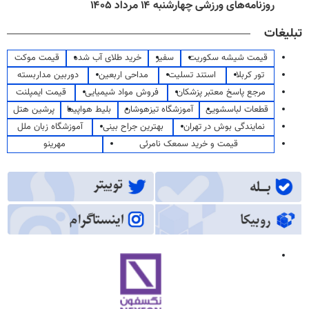
روزنامه‌های ورزشی چهارشنبه ۱۴ مرداد ۱۴۰۵
تبلیغات
قیمت شیشه سکوریت
سفیر
خرید طلای آب شده
قیمت موکت
تور کربلا
استند تسلیت
مداحی اربعین
دوربین مداربسته
مرجع پاسخ معتبر پزشکان
فروش مواد شیمیایی
قیمت ایمپلنت
قطعات لباسشویی
آموزشگاه تیزهوشان
بلیط هواپیما
پرشین هتل
نمایندگی بوش در تهران
بهترین جراح بینی
آموزشگاه زبان ملل
قیمت و خرید سمعک نامرئی
مهرینو