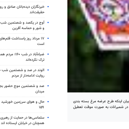
خبرنگاران دیده‌بانان صادق و روا
حقیقت‌اند
آوج در یکصد و شصتمین شب؛ ا
و شور و حماسه آفرین
۱۷ مرداد روز پاسداشت قلم‌ها
است
ضیاء‌آباد در شب ۶۰
ترک نکرده‌اند
الوند در صد و شصتمین شب ح
روایت ادامه‌دار از مردم
صد و شصتمین موج حضور بجنو
میدان
بیان اینکه طرح عرضه مرغ بسته بندی
حال و هوای سرزمین خورشید 
غ در شمیرانات به صورت موقت تعطیل
۱۵۹
سلماسی‌ها در حمایت از رهبری 
همچنان در خیابان ایستاده اند