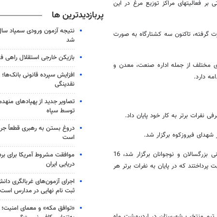
 بر فعالیتهای مراکز توزیع مرغ در این
پربازدیدترین ها
ت گرفته، تاکنون سه کشتارگاه به صورت
شد
بازیکن خارجی استقلال راهی فو
ی مختلف از جمله اداره صنعت، ‌معدن و
افزایش سپرده قانونی بانک‌ها؛ ت
مه دارد.
نقدینگی
تصاویر جدید از پهپادهای منهدم
توسط سپاه
ی نفرات برتر به کار خود پایان داد.
دروغ بستن به رهبری قطعاً جرم
است
در رقابتهای روز نخست گروه مردان که با شرکت 30 ورزشکار در دو رده سنی بزرگسالان و نوجوانان برگزار شد، 16
موافقت مشروط آمریکا برای بر
دریایی ایران
شناگر در ماده 50 متر قورباغه به رقابت پرداختند که در پایان به نفرات برتر هر
اجرای آزمون‌های غربالگری دان
ثبت نام نهایی در مدارس است
«توافق مکه» و معمای امنیت؛ چ
تیم منتخب شهرستان در اردیبهشت ماه