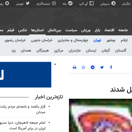
تلگرام
سروش
آی گپ
بله
اینستاگرام
توییتر
روبی
جامعه
اقتصاد
بازار
ورزش
سیاست
بین‌الملل
استان‌ها
عکس
فیلم
مج
ایلام
بوشهر
تهران
چهارمحال و بختیاری
خراسان جنوبی
خراسان رضوی
گلستان
گیلان
لرستان
مازندران
مرکزی
هرمزگان
همدان
یزد
ل شدند
تازه‌ترین اخبار
قرار یکصد و شصتم مردم رشت 
میدان
امام جمعه لاهیجان: دنیا مدیو
ایران در برابر آمریکا است