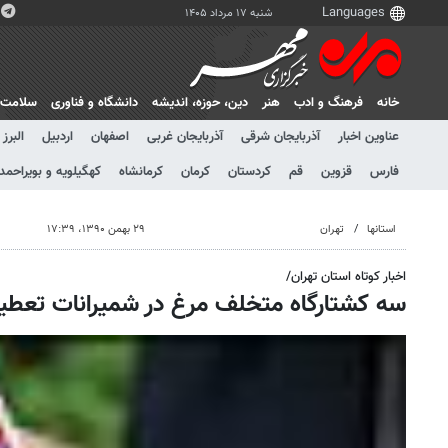
شنبه ۱۷ مرداد ۱۴۰۵
خانه
فرهنگ و ادب
هنر
دين، حوزه، انديشه
دانشگاه و فناوری
سلامت
عناوین اخبار
آذربایجان شرقی
آذربایجان غربی
اصفهان
اردبیل
البرز
فارس
قزوین
قم
کردستان
کرمان
کرمانشاه
کهگیلویه و بویراحمد
استانها
تهران
۲۹ بهمن ۱۳۹۰، ۱۷:۳۹
اخبار کوتاه استان تهران/
سه کشتارگاه متخلف مرغ در شمیرانات تعطی