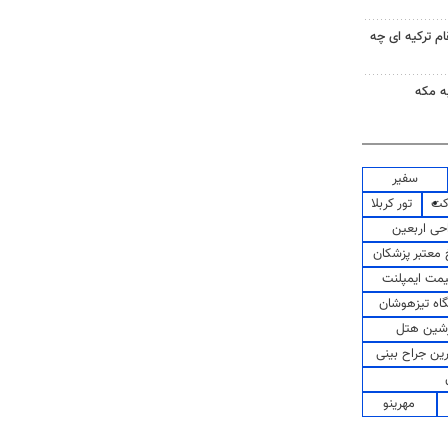
ام ترکیه ای چه
ه مکه
سفیر
کت
تور کربلا
حی اربعین
معتبر پزشکان
مت ایمپلنت
اه تیزهوشان
شین هتل
رین جراح بینی
مهرینو