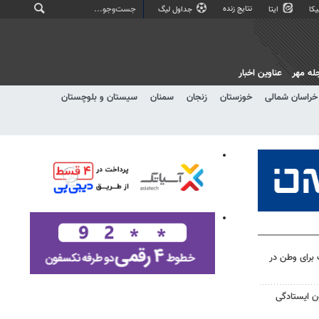
نتایج زنده
کا
ایتا
جداول لیگ
له مهر
عناوین اخبار
خراسان شمالی
خوزستان
زنجان
سمنان
سیستان و بلوچستان
برای وطن در
ن ایستادگی