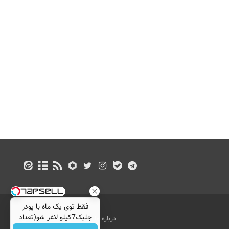
فقط توی یک ماه با پودر
جلبک7کیلو لاغر شو(تعداد
درباره ما
تماس با ما
بازرگانی
محدود)