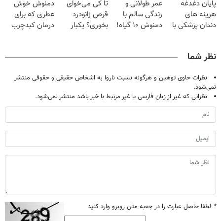
پایان دغدغه
عمر طولانی و
تا کی می‌خوای
دمنوش خوش
تحمل میکنی؟❗
۲۵ میلیون
هزینه های
زندگی سالم با
قرص زانودرد
عطری که برای
تومان!!!
دندان پزشکی با
دمنوش ۱۰ گیاه!
بخوری؟ یکبار
درمان کبدچرب
پک سفید کننده
(۵۵% تخفیف)
اصولی درمانش
معجزه میکنه
خانگی
کن
نظر شما
نظرات حاوی توهین و هرگونه نسبت ناروا به اشخاص حقیقی و حقوقی منتشر
نمی‌شود.
نظراتی که غیر از زبان فارسی یا غیر مرتبط با خبر باشد منتشر نمی‌شود.
*
لطفا حاصل عبارت را در جعبه متن روبرو وارد کنید