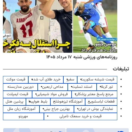
روزنامه‌های ورزشی شنبه ۱۷ مرداد ۱۴۰۵
تبلیغات
قیمت شیشه سکوریت
سفیر
خرید طلای آب شده
قیمت موکت
تور کربلا
استند تسلیت
مداحی اربعین
دوربین مداربسته
مرجع پاسخ معتبر پزشکان
فروش مواد شیمیایی
قیمت ایمپلنت
قطعات لباسشویی
آموزشگاه تیزهوشان
بلیط هواپیما
پرشین هتل
نمایندگی بوش در تهران
بهترین جراح بینی
آموزشگاه زبان ملل
قیمت و خرید سمعک نامرئی
مهرینو