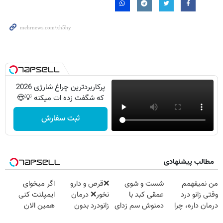
پرکاربردترین چراغ شارژی 2026
که شگفت زده ات میکنه 💡😍
ثبت سفارش
مطالب پیشنهادی
من نمیفهمم
شست و شوی
❌قرص‌ و دارو
اگر میخوای
وقتی زانو درد
عمقی کبد با
نخور❌ درمان
ایمپلنت کنی
درمان داره، چرا
دمنوش سم زدای
زانودرد بدون
همین الان
دردش رو داری
گیاهی
قرص
وقتشه | فقط با