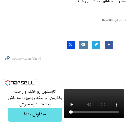
معابر در خیابانها مستقر می شوند.
کد مطلب
1559086
تابستون رو خنک و راحت
بگذرون! تا پنکه رومیزی مه پاش
تخفیف داره بخرش
سفارش بده!