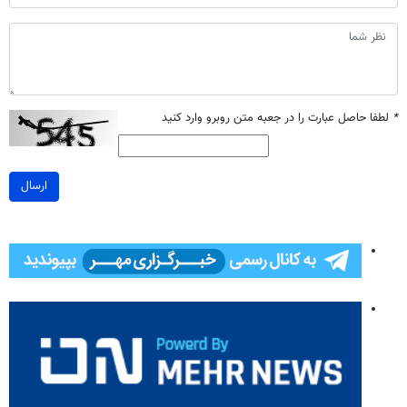
*
لطفا حاصل عبارت را در جعبه متن روبرو وارد کنید
ارسال