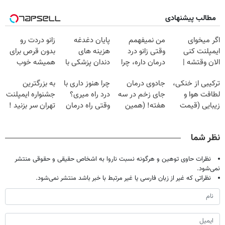
مطالب پیشنهادی
اگر میخوای
من نمیفهمم
پایان دغدغه
زانو دردت رو
ایمپلنت کنی
وقتی زانو درد
هزینه های
بدون قرص برای
الان وقتشه |
درمان داره، چرا
دندان پزشکی با
همیشه خوب
فقط با ۲۵
دردش رو داری
پک سفید کننده
کن! (قدم اول،
ترکیبی از خنکی،
جادوی درمان
چرا هنوز داری با
به بزرگترین
میلیون تومان!!!
تحمل میکنی؟❗
خانگی
پرسش‌نامه)
لطافت هوا و
جای زخم در سه
درد راه میری؟
جشنواره ایمپلنت
زیبایی (قیمت
هفته! (همین
وقتی راه درمان
تهران سر بزنید !
باور نکردنی!)
حالا رایگان
جلو پاته!
| فقط ۲۵
صحبت کنید)
میلیون !
نظر شما
نظرات حاوی توهین و هرگونه نسبت ناروا به اشخاص حقیقی و حقوقی منتشر
نمی‌شود.
نظراتی که غیر از زبان فارسی یا غیر مرتبط با خبر باشد منتشر نمی‌شود.