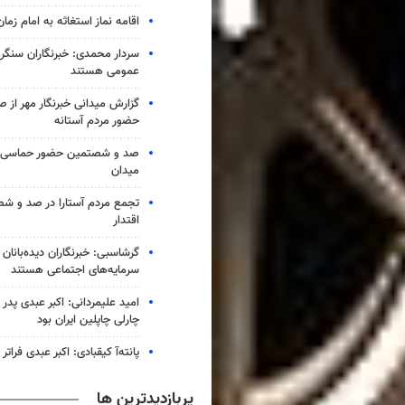
اقامه نماز استغاثه به امام زمان
سردار محمدی: خبرنگاران سنگربا
عمومی هستند
گزارش میدانی خبرنگار مهر از
حضور مردم آستانه
صد و شصتمین حضور حماسی لن
میدان
تجمع مردم آستارا در صد و 
اقتدار
گرشاسبی: خبرنگاران دیده‌بانان
سرمایه‌های اجتماعی هستند
امید علیمردانی: اکبر عبدی پدر
چارلی چاپلین ایران بود
پانته‌آ کیقبادی: اکبر عبدی فراتر 
پربازدیدترین ها