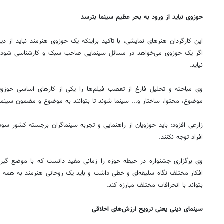
حوزوی نباید از ورود به بحر عظیم سینما بترسد
این کارگردان هنرهای نمایشی، با تاکید براینکه یک حوزوی هنرمند نباید از د
اگر یک حوزوی می‌خواهد در مسائل سینمایی صاحب سبک و کار‌شناسی شود بای
نیاید.
وی مباحثه و تحلیل فارغ از تعصب فیلم‌ها را یکی از کارهای اساسی حوزویا
موضوع، محتوا، ساختار و... سینما شوند تا بتوانند به موضوع و مضمون سین
زارعی افزود: باید حوزویان از راهنمایی و تجربه سینماگران برجسته کشور سو
افراد توجه نکنند.
وی برگزاری جشنواره در حیطه حوزه را زمانی مفید دانست که با موضع گیری ه
افکار مختلف نگاه سلیقه‌ای و خطی داشت و باید یک روحانی هنرمند به همه نوع
بتواند با انحرافات مختلف مبارزه کند.
سینمای دینی یعنی ترویج ارزش‌های اخلاقی