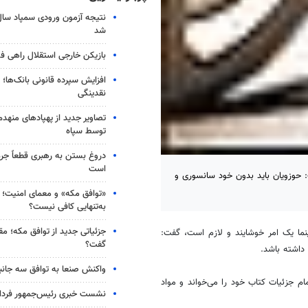
شد
بازیکن خارجی استقلال راهی فو
افزایش سپرده قانونی بانک‌ها؛ ت
نقدینگی
تصاویر جدید از پهپادهای منهدم
توسط سپاه
دروغ بستن به رهبری قطعاً جرم
است
 حوزویان باید بدون خود سانسوری و
«توافق مکه» و معمای امنیت؛ چ
به‌تنهایی کافی نیست؟
جزئیاتی جدید از توافق مکه؛ مق
ینما یک امر خوشایند و لازم است، گفت:
گفت؟
داشته باشد.
واکنش صنعا به توافق سه جانب
م جزئیات کتاب خود را می‌خواند و مواد
نشست خبری رئیس‌جمهور فردا ب