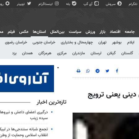
تلگرام
سروش
آی گپ
بله
اینستاگرام
توییتر
روبی
جامعه
اقتصاد
بازار
ورزش
سیاست
بین‌الملل
استان‌ها
عکس
فیلم
مج
ایلام
بوشهر
تهران
چهارمحال و بختیاری
خراسان جنوبی
خراسان رضوی
گلستان
گیلان
لرستان
مازندران
مرکزی
هرمزگان
همدان
یزد
 دینی یعنی ترویج
تازه‌ترین اخبار
درگیری اعضای داعش و نیروهای
سیده زینب
تجمع شبانه سنندجی‌ها در لبیک
انقلاب اسلامی وحمایت از وطن