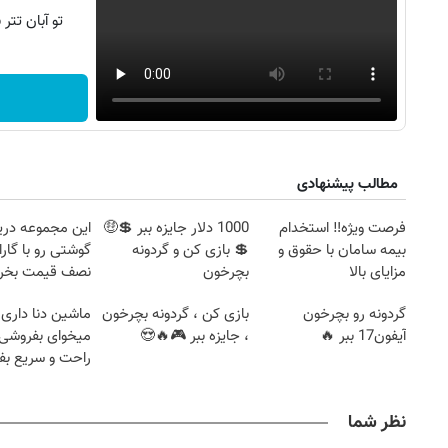
تو آبان تت
مطالب پیشنهادی
فرصت ویژه‼️ استخدام
1000 دلار جایزه ببر 💲🤑
این مجموعه دری
بیمه سامان با حقوق و
💲 بازی کن و گردونه
گوشتی رو با گارا
مزایای بالا
بچرخون
نصف قیمت بخر
گردونه رو بچرخون
بازی کن ، گردونه بچرخون
ماشین دنا داری 
آیفون17 ببر 🔥
، جایزه ببر 🎮🔥😍
میخوای بفروشی؟
راحت و سریع ب
نظر شما