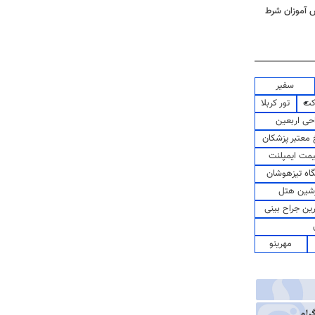
ش آموزان شرط
سفیر
کت
تور کربلا
حی اربعین
معتبر پزشکان
مت ایمپلنت
اه تیزهوشان
شین هتل
رین جراح بینی
مهرینو