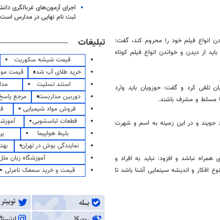
اجرای آزمون‌های غربالگری دان
ثبت نام نهایی در مدارس است
تبلیغات
یدن انواع فیلم خود را محروم کند، گفت:
د از دیدن و خواندن انواع فیلم کوتاه
قیمت شیشه سکوریت
خرید طلای آب شده
قیمت مو
استند تسلیت
مدا
ن تلقی کرد و گفت: حوزویان باید وارد
دوربین مداربسته
مرجع پاسخ 
ما مسلط و مشرف باشند.
فروش مواد شیمیایی
قی
قطعات لباسشویی
آموزشگ
د جویند و در این زمینه به اسم و شهرت
بلیط هواپیما
پر
نمایندگی بوش در تهران
بهت
آموزشگاه زبان ملل
مراه نباشد و افزود: نباید به افراد و
قیمت و خرید سمعک نامرئی
 افکار و اندیشه سینمایی آشنا باشد تا