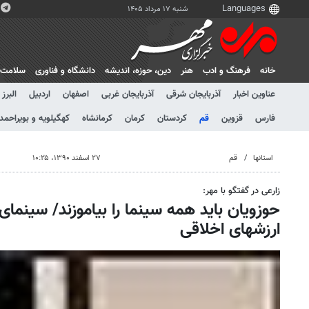
شنبه ۱۷ مرداد ۱۴۰۵
خانه
فرهنگ و ادب
هنر
دين، حوزه، انديشه
دانشگاه و فناوری
سلامت
عناوین اخبار
آذربایجان شرقی
آذربایجان غربی
اصفهان
اردبیل
البرز
فارس
قزوین
قم
کردستان
کرمان
کرمانشاه
کهگیلویه و بویراحمد
استانها
قم
۲۷ اسفند ۱۳۹۰، ۱۰:۲۵
زارعی در گفتگو با مهر:
حوزویان باید همه سینما را بیاموزند/ سینمای
ارزشهای اخلاقی