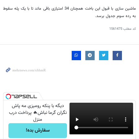
ماشین سازی با قبول این باخت همچنان 34 امتیازی باقی ماند تا با یک پله سقوط
به رده سوم جدول برسد.
کد مطلب
1561475
دیگه با پنکه رومیزی مه پاش
نگران گرما نباش🔥 پرداخت درب
منزل
سفارش بده!