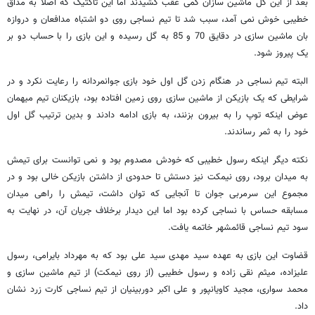
بعد از این گل ماشین سازان کمی عقب کشیدند اما این تاکتیک که اصلا به مذاق
خطیبی خوش نمی آمد، سبب شد تا تیم نساجی روی دو اشتباه مدافعان و دروازه
بان ماشین سازی در دقایق 70 و 85 به گل رسیده و این بازی را با حساب دو بر
یک پیروز شود.
البته تیم نساجی در هنگام زدن گل اول خود بازی جوانمردانه را رعایت نکرد و در
شرایطی که یک بازیکن از ماشین سازی روی زمین افتاده بود، بازیکنان تیم میهمان
عوض اینکه توپ را به بیرون بزنند، به بازی ادامه دادند و بدین ترتیب گل اول
خود را به ثمر رساندند.
نکته دیگر اینکه رسول خطیبی که خودش مصدوم بود و نمی توانست برای تیمش
به میدان برود، روی نیمکت نیز دستش تا حدودی از داشتن بازیکن خالی بود و در
مجموع این سرمربی جوان تا آنجایی که توان داشت، تیمش را راهی میدان
مسابقه حساس با نساجی کرده بود اما این دیدار برخلاف جریان آن، در نهایت به
سود تیم نساجی قائمشهر خاتمه یافت.
قضاوت این بازی به عهده سید مهدی سید علی بود که به مهرداد بایرامی، رسول
علیزاده، میثم نقی زاده و رسول خطیبی (از روی نیمکت) از تیم ماشین سازی و
محمد سواری، مجید کاویانپور و علی اکبر دوربینیان از تیم نساجی کارت زرد نشان
داد.