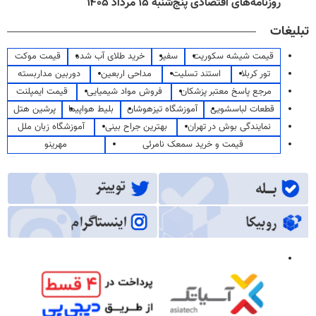
روزنامه‌های اقتصادی پنج‌شنبه ۱۵ مرداد ۱۴۰۵
تبلیغات
قیمت شیشه سکوریت
سفیر
خرید طلای آب شده
قیمت موکت
تور کربلا
استند تسلیت
مداحی اربعین
دوربین مداربسته
مرجع پاسخ معتبر پزشکان
فروش مواد شیمیایی
قیمت ایمپلنت
قطعات لباسشویی
آموزشگاه تیزهوشان
بلیط هواپیما
پرشین هتل
نمایندگی بوش در تهران
بهترین جراح بینی
آموزشگاه زبان ملل
قیمت و خرید سمعک نامرئی
مهرینو