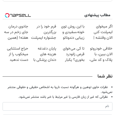
مطالب پیشنهادی
اگر میخوای
با این روش توی
فرم خود را در
جادوی درمان
ایمپلنت کنی
خونه،سفیدی و
بزرگترین
جای زخم در سه
الان وقتشه |
زیبایی دندوناتو
جشنواره ایمپلنت
هفته! (همین
فقط با ۲۵
برگردون
تهران پر کنید ! |
حالا رایگان
خلافی خودروتو
تا کی می‌خوای
پایان دغدغه
حراج استثنایی
میلیون تومان!!!
(40%off)
فقط ۲۵ میلیون
صحبت کنید)
الان ببین، با
قرص زانودرد
هزینه های
میخکوب را از
پلاک و کد ملی،
بخوری؟ یکبار
دندان پزشکی با
دست ندهید
بدون نیاز به
اصولی درمانش
پک سفید کننده
مراجعه حضوری
کن
خانگی
نظر شما
نظرات حاوی توهین و هرگونه نسبت ناروا به اشخاص حقیقی و حقوقی منتشر
نمی‌شود.
نظراتی که غیر از زبان فارسی یا غیر مرتبط با خبر باشد منتشر نمی‌شود.