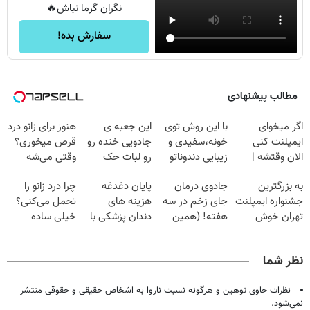
نگران گرما نباش🔥
سفارش بده!
مطالب پیشنهادی
اگر میخوای
با این روش توی
این جعبه ی
هنوز برای زانو درد
ایمپلنت کنی
خونه،سفیدی و
جادویی خنده رو
قرص میخوری؟
الان وقتشه |
زیبایی دندوناتو
رو لبات حک
وقتی می‌شه
فقط با ۲۵
برگردون
میکنه
بدون عمل
به بزرگترین
جادوی درمان
پایان دغدغه
چرا درد زانو را
میلیون تومان!!!
(40%off)
خرید40%تخفیف
درمانش کرد؟؟؟؟
جشنواره ایمپلنت
جای زخم در سه
هزینه های
تحمل می‌کنی؟
تهران خوش
هفته! (همین
دندان پزشکی با
خیلی ساده
اومدید! | فقط
حالا رایگان
پک سفید کننده
درمنزل درمانش
۲۵ میلیون !
صحبت کنید)
خانگی
کن
نظر شما
نظرات حاوی توهین و هرگونه نسبت ناروا به اشخاص حقیقی و حقوقی منتشر
نمی‌شود.