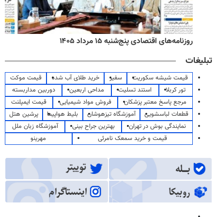
روزنامه‌های اقتصادی پنج‌شنبه ۱۵ مرداد ۱۴۰۵
تبلیغات
قیمت شیشه سکوریت
سفیر
خرید طلای آب شده
قیمت موکت
تور کربلا
استند تسلیت
مداحی اربعین
دوربین مداربسته
مرجع پاسخ معتبر پزشکان
فروش مواد شیمیایی
قیمت ایمپلنت
قطعات لباسشویی
آموزشگاه تیزهوشان
بلیط هواپیما
پرشین هتل
نمایندگی بوش در تهران
بهترین جراح بینی
آموزشگاه زبان ملل
قیمت و خرید سمعک نامرئی
مهرینو