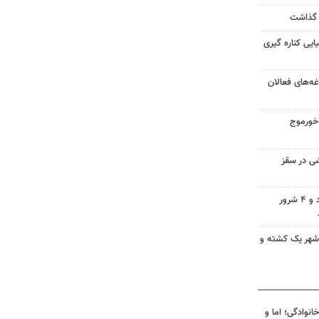
ایی کناره گیری
غه‌های فعالان
 خورموج
ی در سقز
وزارت اطلاعات: ۲۱ مزدور موساد و ۴ شرور
‌شهر یک کشته و
انوادگی؛ اما و