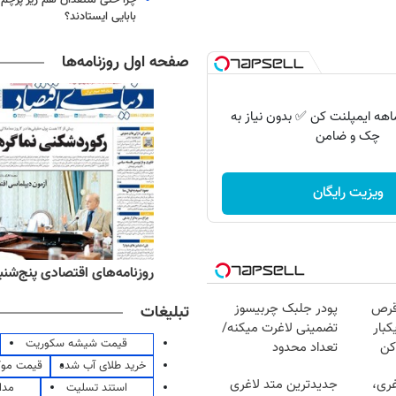
بابایی ایستادند؟
صفحه اول روزنامه‌ها
 اقساط 12 ماهه ایمپلنت کن ✅ بدون نیاز به
چک و ضامن
ویزیت رایگان
‌های ورزشی پنج‌شنبه ۱۵ مرداد ۱۴۰۵
روزنامه‌های اقتصادی پنج‌شنبه ۱۵ مرداد ۰۵
قرص
پودر جلبک چربیسوز
تبلیغات
کبار
تضمینی لاغرت میکنه/
قیمت شیشه سکوریت
کن
تعداد محدود
خرید طلای آب شده
قیمت مو
غری،
جدیدترین متد لاغری
استند تسلیت
مدا