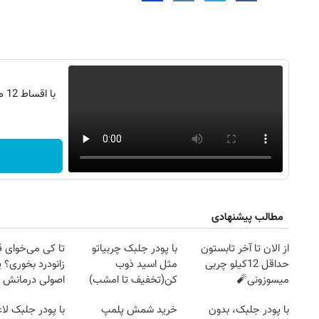
با
مطالب پیشنهادی
روزنامه‌های اقتصادی چهارشنبه ۱۴ مرداد ۱۴۰۵
روزنامه
از الان تا آخر تابستون
با پودر جلبک چربیاتو
تا کی می‌خوای 
حداقل 12کیلو چربی
مثل اسید ذوب
زانودرد بخوری؟ ی
میسوزونی🧨
کن(تخفیف تا امشب)
اصولی درمانش 
با پودر جلبک، بدون
خرید شمش پلمپ
با پودر جلبک لا