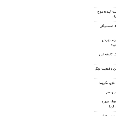
 کشور در ۷۲ ساعت آینده؛ موج
به همسایگان
ام بازیکن
رد!
گ کابینه اش
ین وضعیت دیگر
 بازی نگیریم!
 می‌دهم
چنان سوژه
کرد!
 شهید عباس