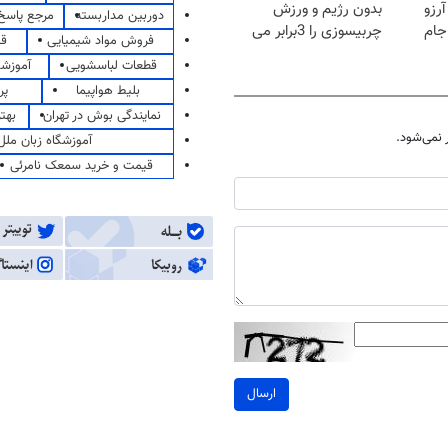
رزو
بدون رژیم و ورزش
دوربین مداربسته
مرجع پاسخ 
جام
چربیسوزی را 3برابر می
فروش مواد شیمیایی
قی
کند
قطعات لباسشویی
آموزشگ
بلیط هواپیما
پر
نمایندگی بوش در تهران
بهت
نمی‌شود.
آموزشگاه زبان ملل
قیمت و خرید سمعک نامرئی
ارسال