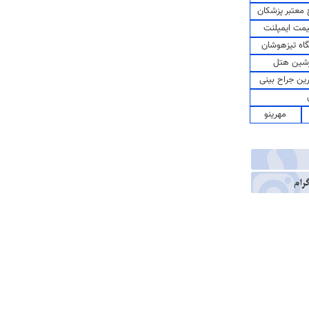
معتبر پزشکان
مت ایمپلنت
اه تیزهوشان
شین هتل
رین جراح بینی
مهرینو