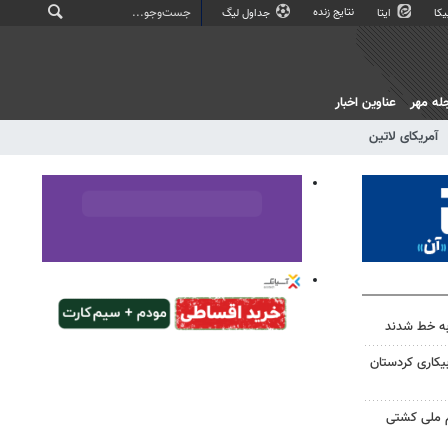
نتایج زنده
کا
ایتا
جداول لیگ
له مهر
عناوین اخبار
آمریکای لاتین
به خط شدند
بیمه بیکاری کردستان
م ملی کشتی