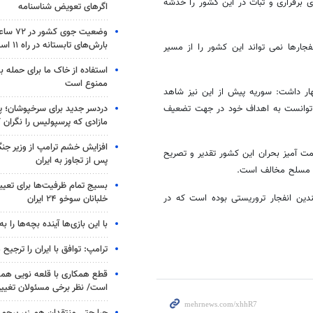
ی برقراری و ثبات در این کشور را خدشه
اگرهای تعویض شناسنامه
وضعیت جوی
بارش‌های تابستانه در راه ۱۱ استان
جارها نمی تواند این کشور را از مسیر
استفاده از خاک ما برای حمله 
ممنوع است
 سخن می گفت اظهار داشت: سوریه پیش از این نیز شاهد
دردسر جدید برای سرخپوشان؛ پی
د توانست به اهداف خود در جهت تضعیف
مازادی که پرسپولیس را نگران ک
افزایش خشم ترامپ از وزیر جن
ت آمیز بحران این کشور تقدیر و تصریح
پس از تجاوز به ایران
ای مسلح مخالف است.
بسیج تمام ظرفیت‌ها برای تعی
شق طی 2 روز گذشته شاهد چندین انفجار تروریستی بوده است که در
خلبانان سوخو ۲۴ ایران
با این بازی‌ها آینده بچه‌ها را به
ترامپ: توافق با ایران را ترجیح
قطع همکاری با قلعه نویی هم
است/ نظر برخی مسئولان تغییر 
چرا حتی منتقدان هم زیر پرچم