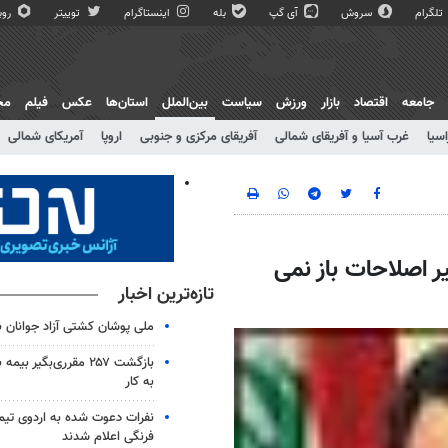
تلگرام
سروش
آی گپ
بله
اینستاگرام
توییتر
روبی
جامعه
اقتصاد
بازار
ورزش
سیاست
بین‌الملل
استان‌ها
عکس
فیلم
مج
اسیا
غرب آسیا و آفریقای شمالی
آفریقای مرکزی و جنوبی
اروپا
آمریکای شمالی
ر اصلاحات باز نمی
تازه‌ترین اخبار
ملی پوشان کشتی آزاد جوانان 
بازگشت ۲۵۷ مقرری‌بگیر 
به کار
نفرات دعوت شده به اردوی تی
فرنگی اعلام شدند