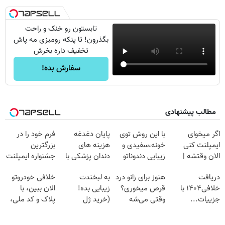
تابستون رو خنک و راحت
بگذرون! تا پنکه رومیزی مه پاش
تخفیف داره بخرش
سفارش بده!
مطالب پیشنهادی
اگر میخوای
با این روش توی
پایان دغدغه
فرم خود را در
ایمپلنت کنی
خونه،سفیدی و
هزینه های
بزرگترین
الان وقتشه |
زیبایی دندوناتو
دندان پزشکی با
جشنواره ایمپلنت
فقط با ۲۵
برگردون
پک سفید کننده
تهران پر کنید ! |
دریافت
هنوز برای زانو درد
به لبخندت
خلافی خودروتو
میلیون تومان!!!
(40%off)
خانگی
فقط ۲۵ میلیون
خلافی۱۴۰۴ با
قرص میخوری؟
زیبایی بده!
الان ببین، با
جزییات...
وقتی می‌شه
(خرید ژل
پلاک و کد ملی،
(استعلام و
بدون عمل
سفیدکننده
بدون نیاز به
پرداخت)
درمانش کرد؟؟؟؟
دندان
مراجعه حضوری