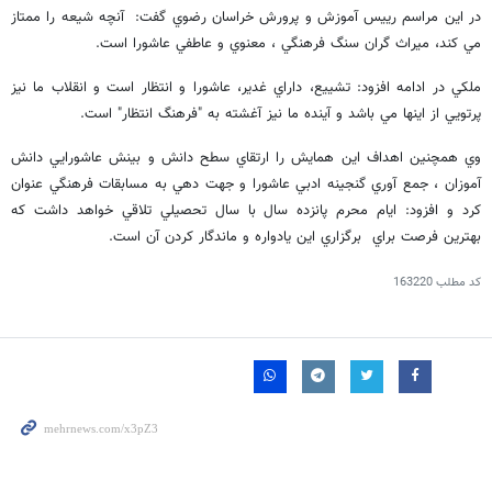
در اين مراسم رييس آموزش و پرورش خراسان رضوي گفت: آنچه شيعه را ممتاز
مي كند، ميراث گران سنگ فرهنگي ، معنوي و عاطفي عاشورا است.
ملكي در ادامه افزود: تشييع، داراي غدير، عاشورا و انتظار است و انقلاب ما نيز
پرتويي از اينها مي باشد و آينده ما نيز آغشته به "فرهنگ انتظار" است.
وي همچنين اهداف اين همايش را ارتقاي سطح دانش و بينش عاشورايي دانش
آموزان ، جمع آوري گنجينه ادبي عاشورا و جهت دهي به مسابقات فرهنگي عنوان
كرد و افزود: ايام محرم پانزده سال با سال تحصيلي تلاقي خواهد داشت كه
بهترين فرصت براي برگزاري اين يادواره و ماندگار كردن آن است.
کد مطلب
163220