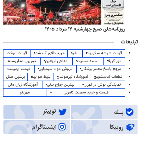
روزنامه‌های صبح چهارشنبه ۱۴ مرداد ۱۴۰۵
تبلیغات
قیمت شیشه سکوریت
سفیر
خرید طلای آب شده
قیمت موکت
تور کربلا
استند تسلیت
مداحی اربعین
دوربین مداربسته
مرجع پاسخ معتبر پزشکان
فروش مواد شیمیایی
قیمت ایمپلنت
قطعات لباسشویی
آموزشگاه تیزهوشان
بلیط هواپیما
پرشین هتل
نمایندگی بوش در تهران
بهترین جراح بینی
آموزشگاه زبان ملل
قیمت و خرید سمعک نامرئی
مهرینو