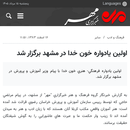
پنجشنبه ۱۵ مرداد ۱۴۰۵
فرهنگ و ادب
سایر
۱۶ اسفند ۱۳۸۳، ۱۱:۵۱
اولين يادواره خون خدا در مشهد برگزار شد
اولين يادواره فرهنگي- هنري خون خدا با پيام وزير آموزش و پرورش در
مشهد برگزار شد.
به گزارش خبرنگار گروه فرهنگ و هنر خبرگزاري "مهر" از مشهد، در پيام مرتضي
حاجي كه توسط رييس سازمان آموزش و پرورش خراسان رضوي قرائت شد آمده
است: هنر آموزان واقعي مكتب كربلا آنان هستند كه با زبان ادب و هنر به ميدان
آمده اند تا زينب وار حكمت ما و عبرت هاي عاشورايي را به گوش شيفتگان
حقيقت برسانند.