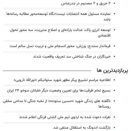
۲ حریق و ۲ مصدوم در بندرعباس
نماینده مسئول همه انتصابات نیست؛نگاه توسعه‌محور مطالبه رسانه‌ها
باشد
توسعه انرژی پاک، عدالت یارانه‌ای و اصلاح مدیریت، سه محور تحول
اقتصادی
فرماندار سنندج: ورزش، محور انسجام ملی و تربیت نسل سالم است
خبرنگاران در جنگ شناختی سد تحریف واقعیت شدند
پربازدیدترین ها
اطلاعیه مراسم تشییع پیکر مطهر شهید ستوانیکم «نورالله نارویی»
بسیج تمام ظرفیت‌ها برای تعیین وضعیت دیگر خلبانان سوخو ۲۴ ایران
ناگفته های زندگی شهید «حسین ستوده»؛ از نخبه جنگی تا مداحی مخفی
روستاها
نفرات دعوت شده به اردوی تیم ملی کشتی فرنگی اعلام شدند
بازگشت اندونگ به استقلال منتفی شد